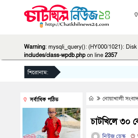
Warning
: mysqli_query(): (HY000/1021): Disk g
includes/class-wpdb.php
on line
2357
শিরোনাম:
নোয়াখালী সংবা
সর্বাধিক পঠিত
চাটখিলে ৩০ ক
নিউজ ডেস্ক