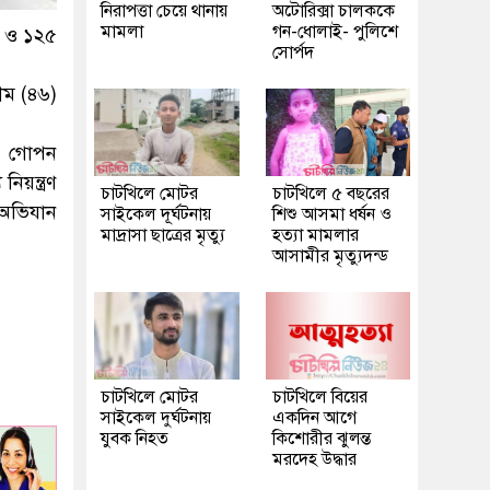
নিরাপত্তা চেয়ে থানায়
অটোরিক্সা চালককে
মামলা
গন-ধোলাই- পুলিশে
া ও ১২৫
সোর্পদ
ীম (৪৬)
ন, গোপন
িয়ন্ত্রণ
চাটখিলে মোটর
চাটখিলে ৫ বছরের
 অভিযান
সাইকেল দূর্ঘটনায়
শিশু আসমা ধর্ষন ও
মাদ্রাসা ছাত্রের মৃত্যু
হত্যা মামলার
আসামীর মৃত্যুদন্ড
চাটখিলে মোটর
চাটখিলে বিয়ের
সাইকেল দুর্ঘটনায়
একদিন আগে
যুবক নিহত
কিশোরীর ঝুলন্ত
মরদেহ উদ্ধার