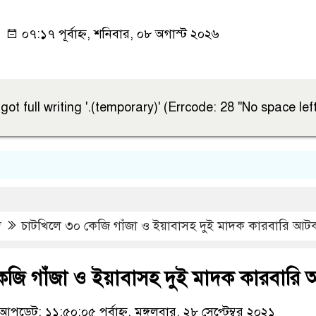
০৭:১৭ পূর্বাহ্ন, শনিবার, ০৮ অগাস্ট ২০২৬
ot full writing '.(temporary)' (Errcode: 28 "No space lef
চ
দ
চাটখিলে ৩০ কেজি গাঁজা ও ইয়াবাসহ দুই মাদক কারবারি আট
েজি গাঁজা ও ইয়াবাসহ দুই মাদক কারবারি
আপডেট: ১১:৫০:০৫ পূর্বাহ্ন, মঙ্গলবার, ২৮ সেপ্টেম্বর ২০২১