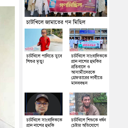
চাটখিলে জামাতের গন মিছিল
চাটখিলে পানিতে ডুবে
চাটখিলে সাংবাদিককে
শিশুর মৃত্যু
প্রান নাশের হুমকির
প্রতিবাদে ও
আসামীদেরকে
গ্রেফতারের দাবীতে
মানববন্ধন
চাটখিলে সাংবাদিককে
চাটখিলে শিশুকে ধর্ষন
প্রান নাশের হুমকি
চেষ্টার অভিযোগে