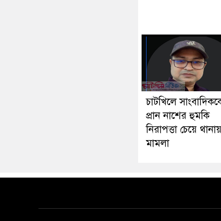
চাটখিলে সাংবাদিকক
প্রান নাশের হুমকি
নিরাপত্তা চেয়ে থানা
মামলা