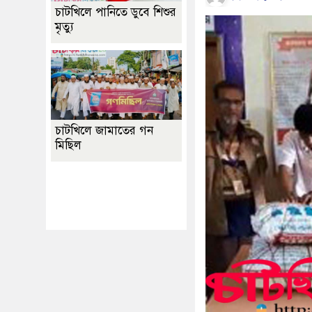
চাটখিলে পানিতে ডুবে শিশুর
মৃত্যু
চাটখিলে জামাতের গন
মিছিল
Best Website Design
Company In
Bangladesh