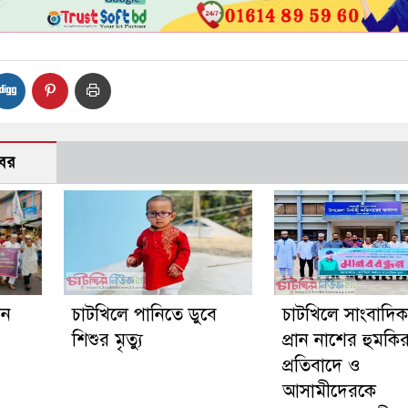
বর
গন
চাটখিলে পানিতে ডুবে
চাটখিলে সাংবাদি
শিশুর মৃত্যু
প্রান নাশের হুমকি
প্রতিবাদে ও
আসামীদেরকে