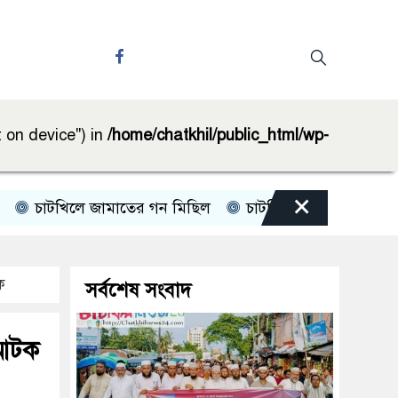
t on device") in
/home/chatkhil/public_html/wp-
×
াটখিলে জামাতের গন মিছিল
চাটখিলে পানিতে ডুবে শিশুর মৃত্য
ক
সর্বশেষ সংবাদ
 আটক