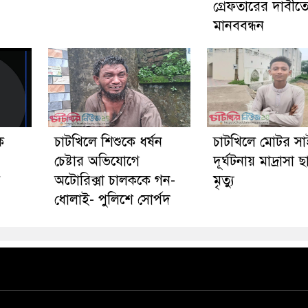
গ্রেফতারের দাবীত
মানববন্ধন
ে
চাটখিলে শিশুকে ধর্ষন
চাটখিলে মোটর স
চেষ্টার অভিযোগে
দূর্ঘটনায় মাদ্রাসা ছা
য়
অটোরিক্সা চালককে গন-
মৃত্যু
ধোলাই- পুলিশে সোর্পদ