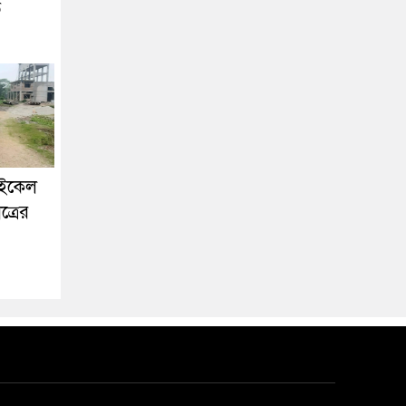
ে
াইকেল
ত্রের