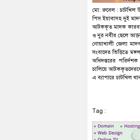
মো: রুবেল : চাটখিল 
পিস ইয়াবাসহ দুই মাদক
আটককৃত মাদক কারবারি
ও নুর নবীর ছেলে আক্ত
নোয়াখালী জেলা মাদকদ
সংবাদের ভিত্তিতে মঙ্গ
অধিদপ্তরের পরির্দ
চালিয়ে আটককৃতদেরকে
এ ব্যাপারে চাটখিল থ
Tag :