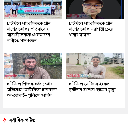
চাটখিলে সাংবাদিককে প্রান
চাটখিলে সাংবাদিককে প্রান
নাশের হুমকির প্রতিবাদে ও
নাশের হুমকি নিরাপত্তা চেয়ে
আসামীদেরকে গ্রেফতারের
থানায় মামলা
দাবীতে মানববন্ধন
চাটখিলে শিশুকে ধর্ষন চেষ্টার
চাটখিলে মোটর সাইকেল
অভিযোগে অটোরিক্সা চালককে
দূর্ঘটনায় মাদ্রাসা ছাত্রের মৃত্যু
গন-ধোলাই- পুলিশে সোর্পদ
সর্বাধিক পঠিত