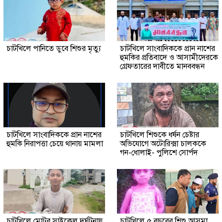
চাটখিলে পানিতে ডুবে শিশুর মৃত্যু
চাটখিলে সাংবাদিককে প্রান নাশের
হুমকির প্রতিবাদে ও আসামীদেরকে
গ্রেফতারের দাবীতে মানববন্ধন
চাটখিলে সাংবাদিককে প্রান নাশের
চাটখিলে শিশুকে ধর্ষন চেষ্টার
হুমকি নিরাপত্তা চেয়ে থানায় মামলা
অভিযোগে অটোরিক্সা চালককে
গন-ধোলাই- পুলিশে সোর্পদ
চাটখিলে মোটর সাইকেল দূর্ঘটনায়
চাটখিলে ৫ বছরের শিশু আসমা