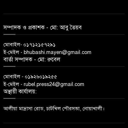
সম্পাদক ও প্রকাশক -‌ মো: আবু‌ তৈয়ব
মোবাইল- ০১৭১২১৫৭২৯১
ই-মেইল - bhubashi.mayen@gmail.com
বার্তা সম্পাদক - মো: রু‌বেল
মোবাইল - ০১৯২৬০১৯২৫৫
ই-মেইল - rubel.press24@gmail.com
অস্থায়ী কার্যালয়:
আলীয়া মাদ্রাসা রোড, চাটখিল পৌরসভা, নোয়াখালী।