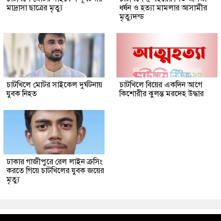
মাদ্রাসা ছাত্রের মৃত্যু
ধর্ষন ও হত্যা মামলার আসামীর
মৃত্যুদন্ড
চাটখিলে মোটর সাইকেল দুর্ঘটনায়
চাটখিলে বিয়ের একদিন আগে
যুবক নিহত
কিশোরীর ঝুলন্ত মরদেহ উদ্ধার
ঢাকার গাজীপুরে রেল লাইন ক্রসিং
করতে গিয়ে চাটখিলের যুবক জয়ের
মৃত্যু