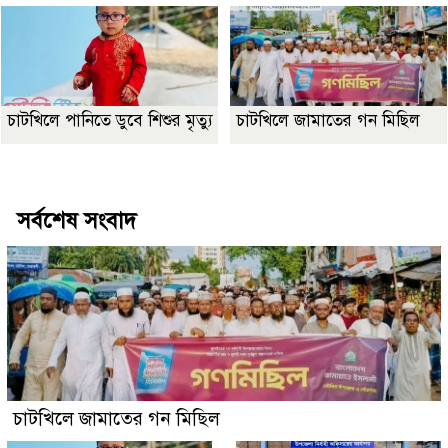
চাটখিলে পানিতে ডুবে শিশুর মৃত্যু
চাটখিলে জামাতের গন মিছিল
Best Website Design Company In Bangladesh
সর্বশেষ সংবাদ
চাটখিলে জামাতের গন মিছিল