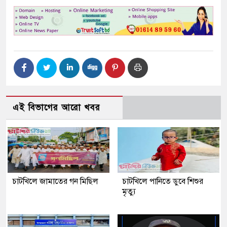
এই বিভাগের আরো খবর
চাটখিলে জামাতের গন মিছিল
চাটখিলে পানিতে ডুবে শিশুর
মৃত্যু