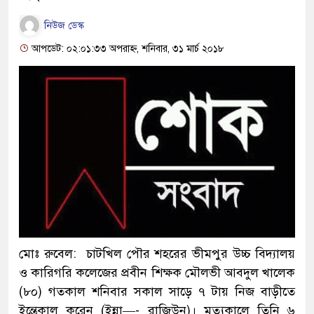
নিউজ ডেস্ক
আপডেট: ০২:০১:৩৩ অপরাহ্ন, শনিবার, ৩১ মার্চ ২০১৮
মোঃ রুবেল: চাটখিল পৌর শহরের ভীমপুর উচ্চ বিদ্যালয়
ও কারিগরি কলেজের প্রবীন শিক্ষক মৌলভী আবদুল খালেক
(৮০) গতকাল শনিবার সকাল সাড়ে ৭ টায় নিজ বাড়ীতে
ইন্তেকাল করেন (ইন্না—- রাজিউন)। মৃত্যুকালে তিনি ৬