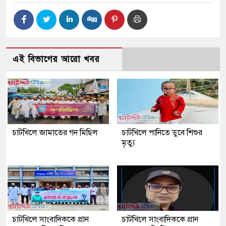
এই বিভাগের আরো খবর
চাটখিলে জামাতের গন মিছিল
চাটখিলে পানিতে ডুবে শিশুর
মৃত্যু
চাটখিলে সাংবাদিককে প্রান
চাটখিলে সাংবাদিককে প্রান