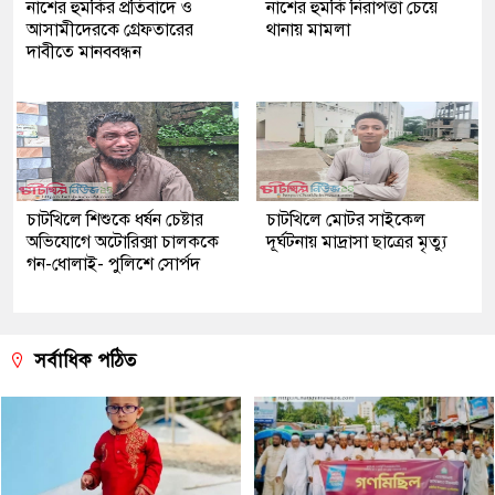
নাশের হুমকির প্রতিবাদে ও
নাশের হুমকি নিরাপত্তা চেয়ে
আসামীদেরকে গ্রেফতারের
থানায় মামলা
দাবীতে মানববন্ধন
চাটখিলে শিশুকে ধর্ষন চেষ্টার
চাটখিলে মোটর সাইকেল
অভিযোগে অটোরিক্সা চালককে
দূর্ঘটনায় মাদ্রাসা ছাত্রের মৃত্যু
গন-ধোলাই- পুলিশে সোর্পদ
সর্বাধিক পঠিত