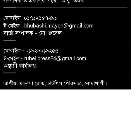
সম্পাদক ও প্রকাশক -‌ মো: আবু‌ তৈয়ব
মোবাইল- ০১৭১২১৫৭২৯১
ই-মেইল - bhubashi.mayen@gmail.com
বার্তা সম্পাদক - মো: রু‌বেল
মোবাইল - ০১৯২৬০১৯২৫৫
ই-মেইল - rubel.press24@gmail.com
অস্থায়ী কার্যালয়:
আলীয়া মাদ্রাসা রোড, চাটখিল পৌরসভা, নোয়াখালী।
© All rights reserved
Web Design By
Trust Soft BD