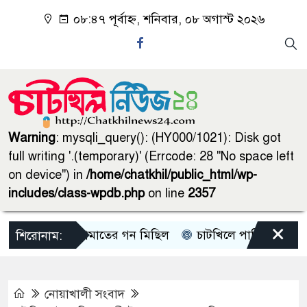
০৮:৪৭ পূর্বাহ্ন, শনিবার, ০৮ অগাস্ট ২০২৬
Warning
: mysqli_query(): (HY000/1021): Disk got
full writing '.(temporary)' (Errcode: 28 "No space left
on device") in
/home/chatkhil/public_html/wp-
includes/class-wpdb.php
on line
2357
×
চাটখিলে জামাতের গন মিছিল
চাটখিলে পানিতে ডুবে শিশুর মৃ
শিরোনাম:
নোয়াখালী সংবাদ