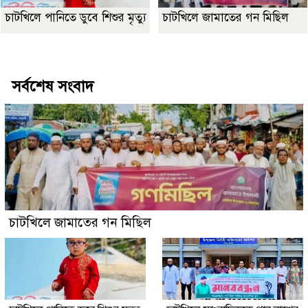
চাটখিলে পানিতে ডুবে শিশুর মৃত্যু
চাটখিলে জামাতের গন মিছিল
Best Website Design Company In Bangladesh
সর্বশেষ সংবাদ
চাটখিলে জামাতের গন মিছিল