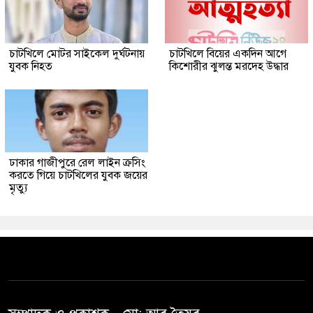
চাটখিলে মোটর সাইকেল দুর্ঘটনায়
চাটখিলে বিয়ের একদিন আগে
যুবক নিহত
কিশোরীর ঝুলন্ত মরদেহ উদ্ধার
ঢাকার গাজীপুরে রেল লাইন ক্রসিং
করতে গিয়ে চাটখিলের যুবক জয়ের
মৃত্যু