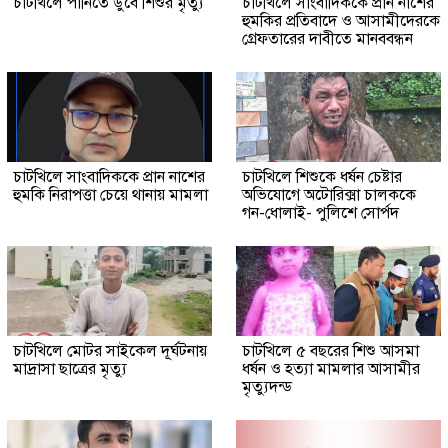
চাটখিলে পানিতে ডুবে শিশুর মৃত্যু
চাটখিলে সাংবাদিককে প্রান নাশের
হুমকির প্রতিবাদে ও আসামীদেরকে
গ্রেফতারের দাবীতে মানববন্ধন
চাটখিলে সাংবাদিককে প্রান নাশের
চাটখিলে শিশুকে ধর্ষন চেষ্টার
হুমকি নিরাপত্তা চেয়ে থানায় মামলা
অভিযোগে অটোরিক্সা চালককে
গন-ধোলাই- পুলিশে সোর্পদ
চাটখিলে মোটর সাইকেল দূর্ঘটনায়
চাটখিলে ৫ বছরের শিশু আসমা
মাদ্রাসা ছাত্রের মৃত্যু
ধর্ষন ও হত্যা মামলার আসামীর
মৃত্যুদন্ড