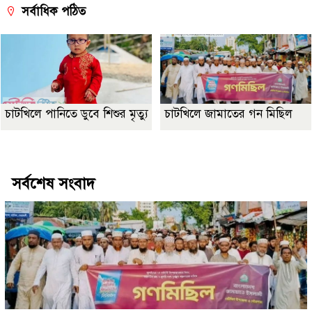
সর্বাধিক পঠিত
চাটখিলে পানিতে ডুবে শিশুর মৃত্যু
চাটখিলে জামাতের গন মিছিল
Best Website Design Company In Bangladesh
সর্বশেষ সংবাদ