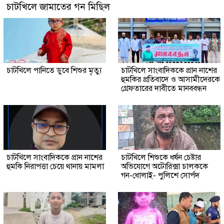
চাটখিলে জামাতের গন মিছিল
চাটখিলে পানিতে ডুবে শিশুর মৃত্যু
চাটখিলে সাংবাদিককে প্রান নাশের
হুমকির প্রতিবাদে ও আসামীদেরকে
গ্রেফতারের দাবীতে মানববন্ধন
চাটখিলে সাংবাদিককে প্রান নাশের
চাটখিলে শিশুকে ধর্ষন চেষ্টার
হুমকি নিরাপত্তা চেয়ে থানায় মামলা
অভিযোগে অটোরিক্সা চালককে
গন-ধোলাই- পুলিশে সোর্পদ