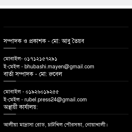
সম্পাদক ও প্রকাশক -‌ মো: আবু‌ তৈয়ব
মোবাইল- ০১৭১২১৫৭২৯১
ই-মেইল - bhubashi.mayen@gmail.com
বার্তা সম্পাদক - মো: রু‌বেল
মোবাইল - ০১৯২৬০১৯২৫৫
ই-মেইল - rubel.press24@gmail.com
অস্থায়ী কার্যালয়:
আলীয়া মাদ্রাসা রোড, চাটখিল পৌরসভা, নোয়াখালী।