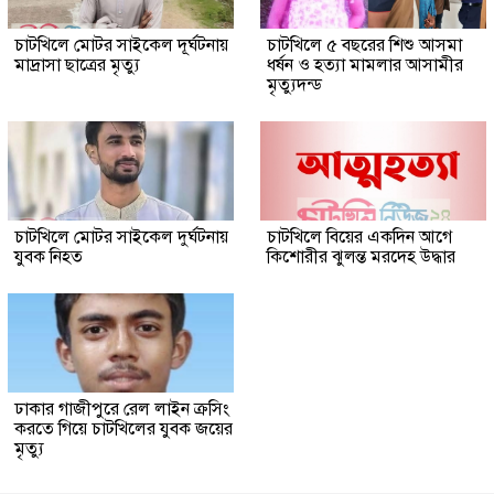
চাটখিলে মোটর সাইকেল দূর্ঘটনায়
চাটখিলে ৫ বছরের শিশু আসমা
মাদ্রাসা ছাত্রের মৃত্যু
ধর্ষন ও হত্যা মামলার আসামীর
মৃত্যুদন্ড
চাটখিলে মোটর সাইকেল দুর্ঘটনায়
চাটখিলে বিয়ের একদিন আগে
যুবক নিহত
কিশোরীর ঝুলন্ত মরদেহ উদ্ধার
ঢাকার গাজীপুরে রেল লাইন ক্রসিং
করতে গিয়ে চাটখিলের যুবক জয়ের
মৃত্যু