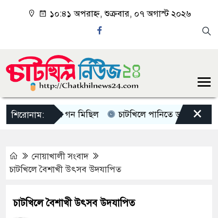
১০:৪১ অপরাহ্ন, শুক্রবার, ০৭ অগাস্ট ২০২৬
×
খিলে জামাতের গন মিছিল
চাটখিলে পানিতে ডুবে শিশুর মৃত্যু
শিরোনাম:
নোয়াখালী সংবাদ
চাটখিলে বৈশাখী উৎসব উদযাপিত
চাটখিলে বৈশাখী উৎসব উদযাপিত