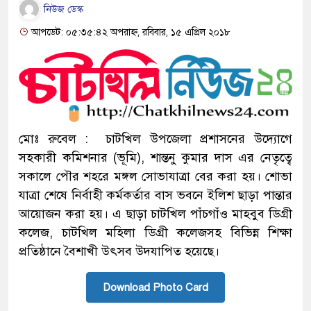
নিউজ ডেস্ক
আপডেট: ০৫:৩৫:৪২ অপরাহ্ন, রবিবার, ১৫ এপ্রিল ২০১৮
মোঃ রুবেল : চাটখিল উপজেলা প্রশাসনের উদ্যোগে
সহকারী কমিশনার (ভূমি), শান্তনু কুমার দাস এর নেতৃত্বে
সকালে পৌর শহরে মঙ্গল সোভাযাত্রা বের করা হয়। শোভা
যাত্রা শেষে নির্বাহী কর্মকর্তার বাস ভবনে ইলিশ ছাড়া পান্তার
আয়োজন করা হয়। এ ছাড়া চাটখিল পাঁচগাঁও মাহবুব ডিগ্রী
কলেজ, চাটখিল মহিলা ডিগ্রী কলেজসহ বিভিন্ন শিক্ষা
প্রতিষ্ঠানে বৈশাখী উৎসব উদযাপিত হয়েছে।
Download Photo Card