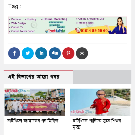
Tag :
এই বিভাগের আরো খবর
চাটখিলে জামাতের গন মিছিল
চাটখিলে পানিতে ডুবে শিশুর
মৃত্যু