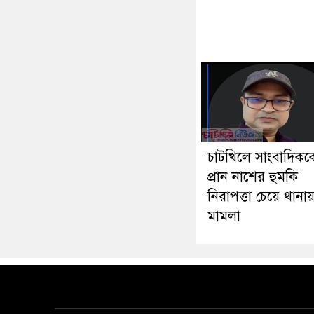
চাটখিলে সাংবাদিকক
প্রান নাশের হুমকি
নিরাপত্তা চেয়ে থানা
মামলা