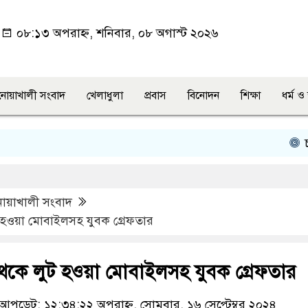
০৮:১৩ অপরাহ্ন, শনিবার, ০৮ অগাস্ট ২০২৬
নোয়াখালী সংবাদ
খেলাধুলা
প্রবাস
বিনোদন
শিক্ষা
ধর্ম 
চাটখিল
োয়াখালী সংবাদ
 হওয়া মোবাইলসহ যুবক গ্রেফতার
থেকে লুট হওয়া মোবাইলসহ যুবক গ্রেফতার
আপডেট: ১২:৩৪:২২ অপরাহ্ন, সোমবার, ১৬ সেপ্টেম্বর ২০২৪