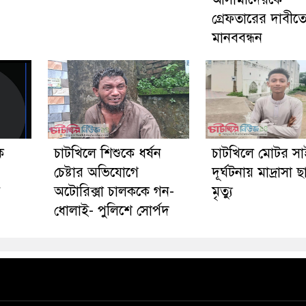
গ্রেফতারের দাবীত
মানববন্ধন
ে
চাটখিলে শিশুকে ধর্ষন
চাটখিলে মোটর স
চেষ্টার অভিযোগে
দূর্ঘটনায় মাদ্রাসা ছা
য়
অটোরিক্সা চালককে গন-
মৃত্যু
ধোলাই- পুলিশে সোর্পদ