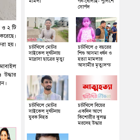
মামলা
গন-ধোলাই- পুলিশে
সোর্পদ
 ও ২ টি
 করেছে।
করা হয়।
চাটখিলে মোটর
চাটখিলে ৫ বছরের
সাইকেল দূর্ঘটনায়
শিশু আসমা ধর্ষন ও
মাদ্রাসা ছাত্রের মৃত্যু
হত্যা মামলার
আসামীর মৃত্যুদন্ড
 মোবাইল
 উদ্ধার
ান।
চাটখিলে মোটর
চাটখিলে বিয়ের
সাইকেল দুর্ঘটনায়
একদিন আগে
যুবক নিহত
কিশোরীর ঝুলন্ত
মরদেহ উদ্ধার