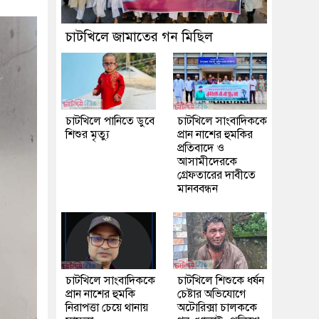
চাটখিলে জামাতের গন মিছিল
চাটখিলে পানিতে ডুবে
চাটখিলে সাংবাদিককে
শিশুর মৃত্যু
প্রান নাশের হুমকির
প্রতিবাদে ও
আসামীদেরকে
গ্রেফতারের দাবীতে
মানববন্ধন
চাটখিলে সাংবাদিককে
চাটখিলে শিশুকে ধর্ষন
প্রান নাশের হুমকি
চেষ্টার অভিযোগে
নিরাপত্তা চেয়ে থানায়
অটোরিক্সা চালককে