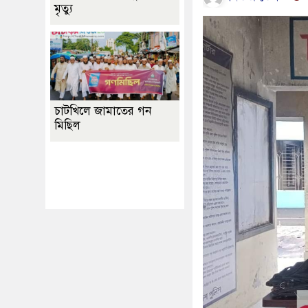
মৃত্যু
চাটখিলে জামাতের গন
মিছিল
Best Website Design
Company In
Bangladesh