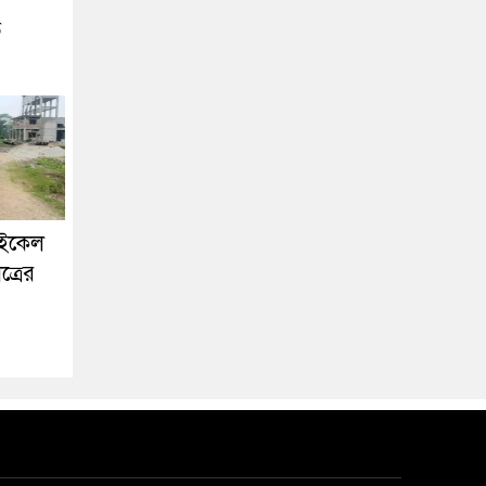
ে
াইকেল
ত্রের