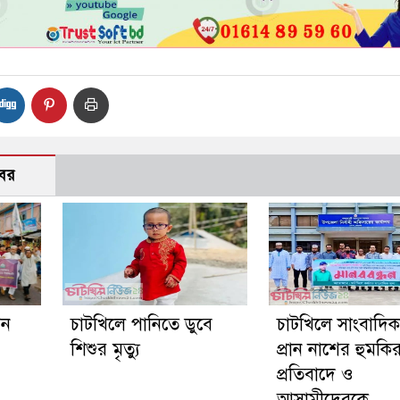
বর
গন
চাটখিলে পানিতে ডুবে
চাটখিলে সাংবাদি
শিশুর মৃত্যু
প্রান নাশের হুমকি
প্রতিবাদে ও
আসামীদেরকে