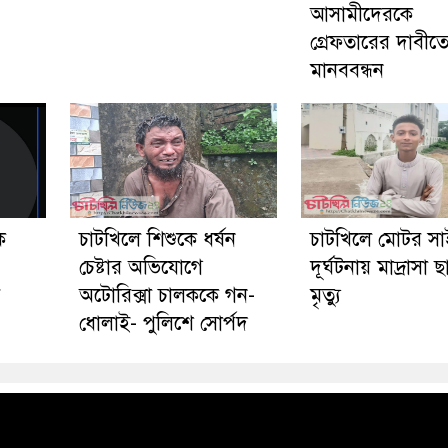
আসামীদেরকে
গ্রেফতারের দাবীত
মানববন্ধন
ে
চাটখিলে শিশুকে ধর্ষন
চাটখিলে মোটর স
চেষ্টার অভিযোগে
দূর্ঘটনায় মাদ্রাসা ছা
য়
অটোরিক্সা চালককে গন-
মৃত্যু
ধোলাই- পুলিশে সোর্পদ