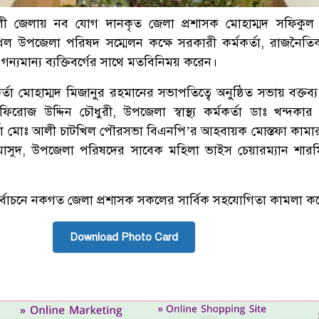
লী জেলায় নব যোগ দানকৃত জেলা প্রশাসক মোহাম্মদ সফিকুল
ল উপজেলা পরিষদ সম্মেলন কক্ষে সরকারী কর্মকর্তা, রাজনৈত
 গন্যমান্য ব্যক্তিবর্গের সাথে মতবিনিময় করেন।
র্তা মোহাম্মদ মিজানুর রহমানের সভাপতিত্বে অনুষ্ঠিত সভায় বক্তব্
রোজ উদ্দিন চৌধুরী, উপজেলা স্বাস্থ্য কর্মকর্তা ডাঃ খন্দকার 
র্তা মোঃ আলী চাটখিল পৌরসভা বিএনপি’র আহবায়ক মোস্তফা কামার
সুদ, উপজেলা পরিষদের সাবেক মহিলা ভাইস চেয়ারম্যান শারম
র্বাচনে নকগত জেলা প্রশাসক সকলের সার্বিক সহযোগিতা কামলা ক
Download Photo Card