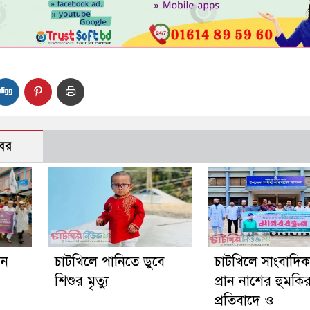
বর
গন
চাটখিলে পানিতে ডুবে
চাটখিলে সাংবাদি
শিশুর মৃত্যু
প্রান নাশের হুমকি
প্রতিবাদে ও