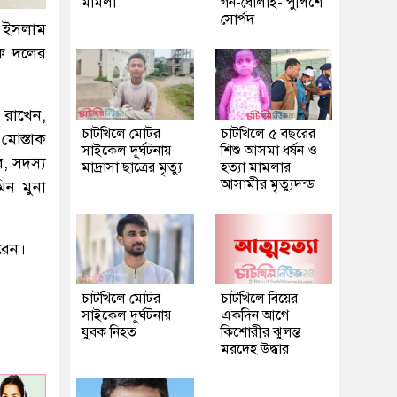
মামলা
গন-ধোলাই- পুলিশে
সোর্পদ
 ইসলাম
িক দলের
য রাখেন,
চাটখিলে মোটর
চাটখিলে ৫ বছরের
মোস্তাক
সাইকেল দূর্ঘটনায়
শিশু আসমা ধর্ষন ও
, সদস্য
মাদ্রাসা ছাত্রের মৃত্যু
হত্যা মামলার
আসামীর মৃত্যুদন্ড
িন মুনা
রেন।
চাটখিলে মোটর
চাটখিলে বিয়ের
সাইকেল দুর্ঘটনায়
একদিন আগে
যুবক নিহত
কিশোরীর ঝুলন্ত
মরদেহ উদ্ধার