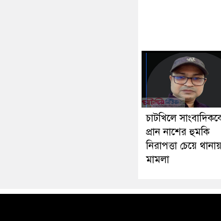
চাটখিলে সাংবাদিকক
প্রান নাশের হুমকি
নিরাপত্তা চেয়ে থানা
মামলা