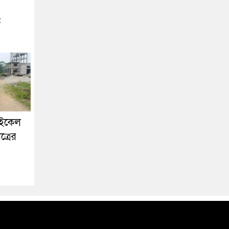
ে
াইকেল
ত্রের