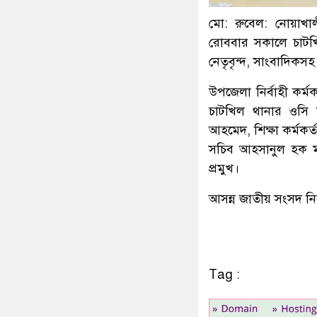
মো: রুবেল: নোয়াখা
রোববার সকালে চাটখি
নেতৃবৃন্দ, সাংবাদিকসহ
উপজেলা নির্বাহী কর্মক
চাটখিল থানার ওসি ফি
আহমেদ, শিক্ষা কর্মক
সচিব আহসানুল হক মা
প্রমুখ।
আসন্ন জাতীয় সংসদ নি
Tag :