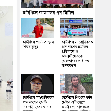
চাটখিলে জামাতের গন মিছিল
চাটখিলে পানিতে ডুবে
চাটখিলে সাংবাদিককে
শিশুর মৃত্যু
প্রান নাশের হুমকির
প্রতিবাদে ও
আসামীদেরকে
গ্রেফতারের দাবীতে
মানববন্ধন
চাটখিলে সাংবাদিককে
চাটখিলে শিশুকে ধর্ষন
প্রান নাশের হুমকি
চেষ্টার অভিযোগে
নিরাপত্তা চেয়ে থানায়
অটোরিক্সা চালককে