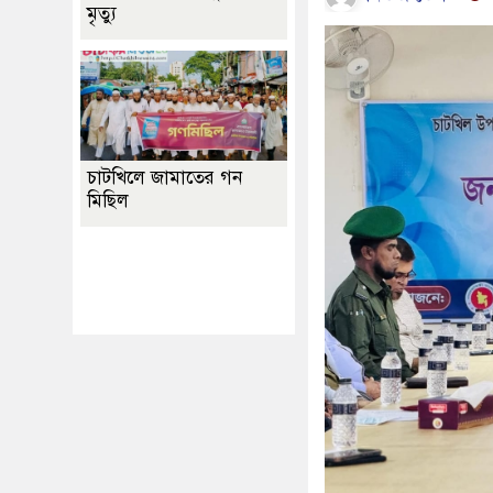
মৃত্যু
চাটখিলে জামাতের গন
মিছিল
Best Website Design
Company In
Bangladesh