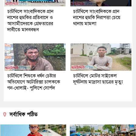
চাটখিলে সাংবাদিককে প্রান
চাটখিলে সাংবাদিককে প্রান
নাশের হুমকির প্রতিবাদে ও
নাশের হুমকি নিরাপত্তা চেয়ে
আসামীদেরকে গ্রেফতারের
থানায় মামলা
দাবীতে মানববন্ধন
চাটখিলে শিশুকে ধর্ষন চেষ্টার
চাটখিলে মোটর সাইকেল
অভিযোগে অটোরিক্সা চালককে
দূর্ঘটনায় মাদ্রাসা ছাত্রের মৃত্যু
গন-ধোলাই- পুলিশে সোর্পদ
সর্বাধিক পঠিত