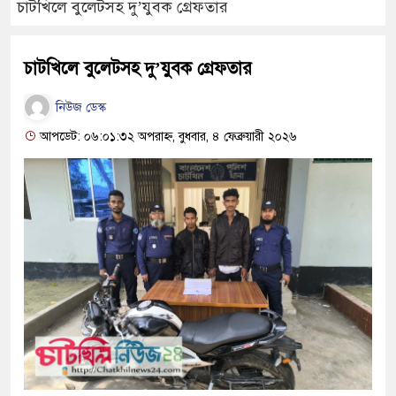
চাটখিলে বুলেটসহ দু’যুবক গ্রেফতার
চাটখিলে বুলেটসহ দু’যুবক গ্রেফতার
নিউজ ডেস্ক
আপডেট: ০৬:০১:৩২ অপরাহ্ন, বুধবার, ৪ ফেব্রুয়ারী ২০২৬