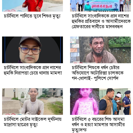
চাটখিলে পানিতে ডুবে শিশুর মৃত্যু
চাটখিলে সাংবাদিককে প্রান নাশের
হুমকির প্রতিবাদে ও আসামীদেরকে
গ্রেফতারের দাবীতে মানববন্ধন
চাটখিলে সাংবাদিককে প্রান নাশের
চাটখিলে শিশুকে ধর্ষন চেষ্টার
হুমকি নিরাপত্তা চেয়ে থানায় মামলা
অভিযোগে অটোরিক্সা চালককে
গন-ধোলাই- পুলিশে সোর্পদ
চাটখিলে মোটর সাইকেল দূর্ঘটনায়
চাটখিলে ৫ বছরের শিশু আসমা
মাদ্রাসা ছাত্রের মৃত্যু
ধর্ষন ও হত্যা মামলার আসামীর
মৃত্যুদন্ড