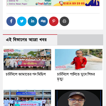
এই বিভাগের আরো খবর
চাটখিলে জামাতের গন মিছিল
চাটখিলে পানিতে ডুবে শিশুর
মৃত্যু