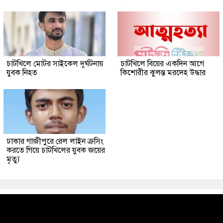
চাটখিলে মোটর সাইকেল দুর্ঘটনায়
চাটখিলে বিয়ের একদিন আগে
যুবক নিহত
কিশোরীর ঝুলন্ত মরদেহ উদ্ধার
ঢাকার গাজীপুরে রেল লাইন ক্রসিং
করতে গিয়ে চাটখিলের যুবক জয়ের
মৃত্যু