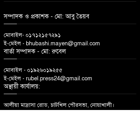
সম্পাদক ও প্রকাশক -‌ মো: আবু‌ তৈয়ব
মোবাইল- ০১৭১২১৫৭২৯১
ই-মেইল - bhubashi.mayen@gmail.com
বার্তা সম্পাদক - মো: রু‌বেল
মোবাইল - ০১৯২৬০১৯২৫৫
ই-মেইল - rubel.press24@gmail.com
অস্থায়ী কার্যালয়:
আলীয়া মাদ্রাসা রোড, চাটখিল পৌরসভা, নোয়াখালী।
© All rights reserved