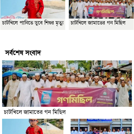
চাটখিলে পানিতে ডুবে শিশুর মৃত্যু
চাটখিলে জামাতের গন মিছিল
Best Website Design Company In Bangladesh
সর্বশেষ সংবাদ
চাটখিলে জামাতের গন মিছিল