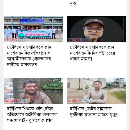
মৃত্যু
চাটখিলে সাংবাদিককে প্রান
চাটখিলে সাংবাদিককে প্রান
নাশের হুমকির প্রতিবাদে ও
নাশের হুমকি নিরাপত্তা চেয়ে
আসামীদেরকে গ্রেফতারের
থানায় মামলা
দাবীতে মানববন্ধন
চাটখিলে শিশুকে ধর্ষন চেষ্টার
চাটখিলে মোটর সাইকেল
অভিযোগে অটোরিক্সা চালককে
দূর্ঘটনায় মাদ্রাসা ছাত্রের মৃত্যু
গন-ধোলাই- পুলিশে সোর্পদ