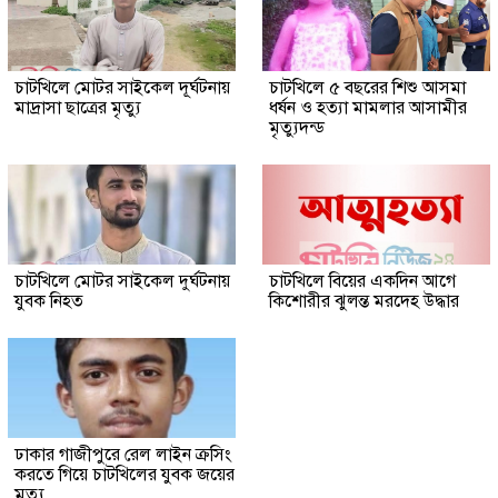
চাটখিলে মোটর সাইকেল দূর্ঘটনায়
চাটখিলে ৫ বছরের শিশু আসমা
মাদ্রাসা ছাত্রের মৃত্যু
ধর্ষন ও হত্যা মামলার আসামীর
মৃত্যুদন্ড
চাটখিলে মোটর সাইকেল দুর্ঘটনায়
চাটখিলে বিয়ের একদিন আগে
যুবক নিহত
কিশোরীর ঝুলন্ত মরদেহ উদ্ধার
ঢাকার গাজীপুরে রেল লাইন ক্রসিং
করতে গিয়ে চাটখিলের যুবক জয়ের
মৃত্যু