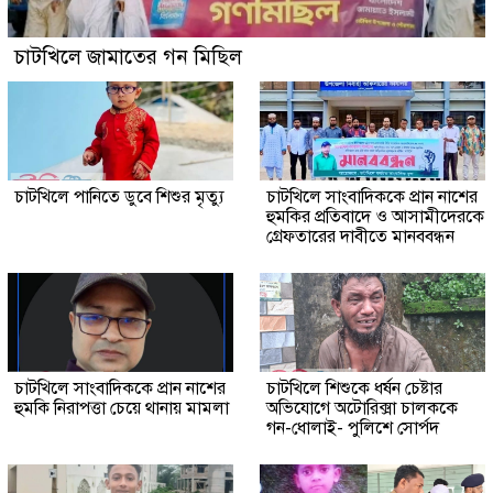
চাটখিলে জামাতের গন মিছিল
চাটখিলে পানিতে ডুবে শিশুর মৃত্যু
চাটখিলে সাংবাদিককে প্রান নাশের
হুমকির প্রতিবাদে ও আসামীদেরকে
গ্রেফতারের দাবীতে মানববন্ধন
চাটখিলে সাংবাদিককে প্রান নাশের
চাটখিলে শিশুকে ধর্ষন চেষ্টার
হুমকি নিরাপত্তা চেয়ে থানায় মামলা
অভিযোগে অটোরিক্সা চালককে
গন-ধোলাই- পুলিশে সোর্পদ