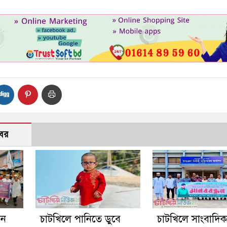
বর
গন
চাটখিলে পানিতে ডুবে
চাটখিলে সাংবাদি