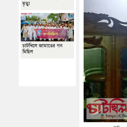
মৃত্যু
চাটখিলে জামাতের গন
মিছিল
Best Website Design
Company In
Bangladesh