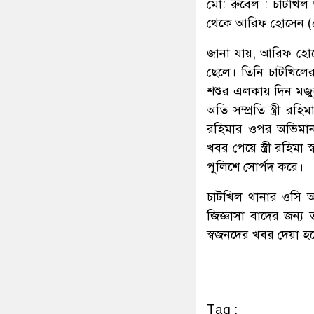
মো: রুবেল : চাটখিল
থেকে আরিফ হোসেন (৫২
জানা যায়, আরিফ হোসে
ছেলে। তিনি চাটখিলে
শশুর এলকায় দিন মজু
অতি সম্প্রতি স্ত্রী রহ
রহিমার ওপর অভিমান 
খবর পেয়ে স্ত্রী রহিম
পুলিশে সোর্পদ করে।
চাটখিল থানার ওসি আ
জিজ্ঞাসা বাদের জন্
স্বজনদের খবর দেয়া হ
Tag :