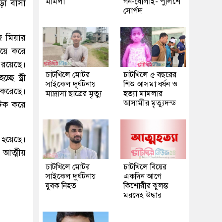
মামলা
গন-ধোলাই- পুলিশে
ড়া বাসা
সোর্পদ
জ মিয়ার
িয়ে করে
 রয়েছে।
চাটখিলে মোটর
চাটখিলে ৫ বছরের
ে স্ত্রী
সাইকেল দূর্ঘটনায়
শিশু আসমা ধর্ষন ও
 করেছে।
মাদ্রাসা ছাত্রের মৃত্যু
হত্যা মামলার
আসামীর মৃত্যুদন্ড
আটক করে
 হয়েছে।
 আত্মীয়
চাটখিলে মোটর
চাটখিলে বিয়ের
সাইকেল দুর্ঘটনায়
একদিন আগে
যুবক নিহত
কিশোরীর ঝুলন্ত
মরদেহ উদ্ধার