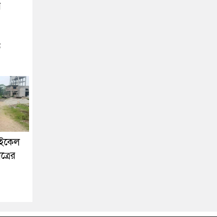
র
ে
াইকেল
ত্রের