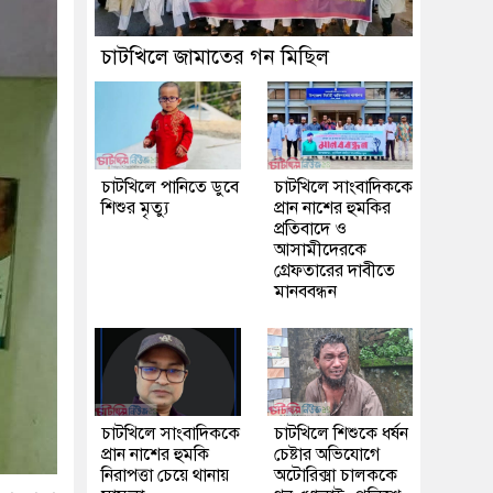
চাটখিলে জামাতের গন মিছিল
চাটখিলে পানিতে ডুবে
চাটখিলে সাংবাদিককে
শিশুর মৃত্যু
প্রান নাশের হুমকির
প্রতিবাদে ও
আসামীদেরকে
গ্রেফতারের দাবীতে
মানববন্ধন
চাটখিলে সাংবাদিককে
চাটখিলে শিশুকে ধর্ষন
প্রান নাশের হুমকি
চেষ্টার অভিযোগে
নিরাপত্তা চেয়ে থানায়
অটোরিক্সা চালককে