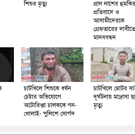
শিশুর মৃত্যু
প্রান নাশের হুমকি
প্রতিবাদে ও
আসামীদেরকে
গ্রেফতারের দাবীত
মানববন্ধন
ে
চাটখিলে শিশুকে ধর্ষন
চাটখিলে মোটর স
চেষ্টার অভিযোগে
দূর্ঘটনায় মাদ্রাসা ছা
য়
অটোরিক্সা চালককে গন-
মৃত্যু
ধোলাই- পুলিশে সোর্পদ