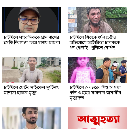
চাটখিলে সাংবাদিককে প্রান নাশের
চাটখিলে শিশুকে ধর্ষন চেষ্টার
হুমকি নিরাপত্তা চেয়ে থানায় মামলা
অভিযোগে অটোরিক্সা চালককে
গন-ধোলাই- পুলিশে সোর্পদ
চাটখিলে মোটর সাইকেল দূর্ঘটনায়
চাটখিলে ৫ বছরের শিশু আসমা
মাদ্রাসা ছাত্রের মৃত্যু
ধর্ষন ও হত্যা মামলার আসামীর
মৃত্যুদন্ড