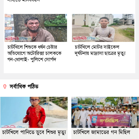
দাবীতে মানববন্ধন
চাটখিলে শিশুকে ধর্ষন চেষ্টার
চাটখিলে মোটর সাইকেল
অভিযোগে অটোরিক্সা চালককে
দূর্ঘটনায় মাদ্রাসা ছাত্রের মৃত্যু
গন-ধোলাই- পুলিশে সোর্পদ
সর্বাধিক পঠিত
চাটখিলে পানিতে ডুবে শিশুর মৃত্যু
চাটখিলে জামাতের গন মিছিল