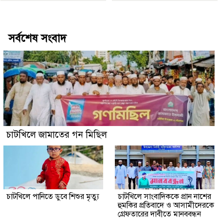
Best Website Design Company In Bangladesh
সর্বশেষ সংবাদ
চাটখিলে জামাতের গন মিছিল
চাটখিলে পানিতে ডুবে শিশুর মৃত্যু
চাটখিলে সাংবাদিককে প্রান নাশের
হুমকির প্রতিবাদে ও আসামীদেরকে
গ্রেফতারের দাবীতে মানববন্ধন