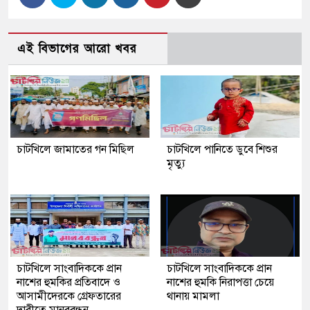
এই বিভাগের আরো খবর
চাটখিলে জামাতের গন মিছিল
চাটখিলে পানিতে ডুবে শিশুর
মৃত্যু
চাটখিলে সাংবাদিককে প্রান
চাটখিলে সাংবাদিককে প্রান
নাশের হুমকির প্রতিবাদে ও
নাশের হুমকি নিরাপত্তা চেয়ে
আসামীদেরকে গ্রেফতারের
থানায় মামলা