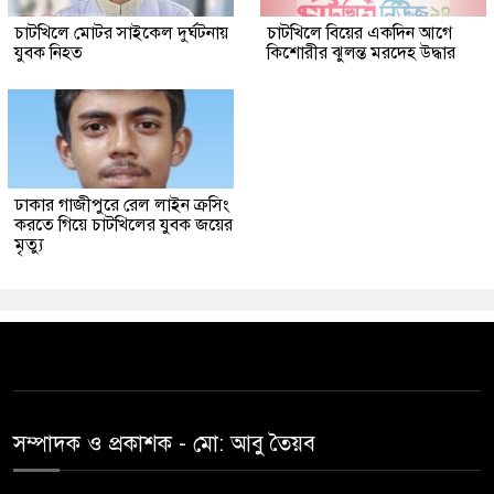
চাটখিলে মোটর সাইকেল দুর্ঘটনায়
চাটখিলে বিয়ের একদিন আগে
যুবক নিহত
কিশোরীর ঝুলন্ত মরদেহ উদ্ধার
ঢাকার গাজীপুরে রেল লাইন ক্রসিং
করতে গিয়ে চাটখিলের যুবক জয়ের
মৃত্যু
সম্পাদক ও প্রকাশক -‌ মো: আবু‌ তৈয়ব