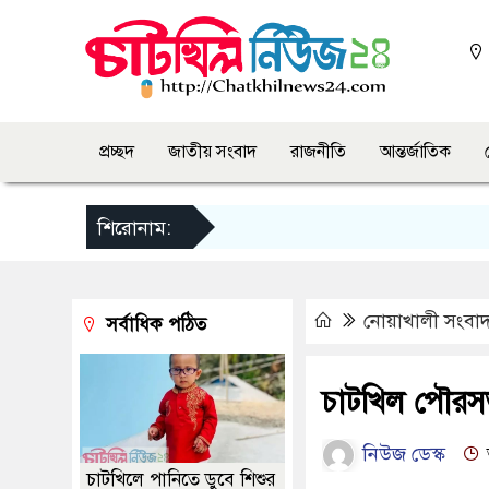
প্রচ্ছদ
জাতীয় সংবাদ
রাজনীতি
আন্তর্জাতিক
শিরোনাম:
নোয়াখালী সংবা
সর্বাধিক পঠিত
চাটখিল পৌরস
নিউজ ডেস্ক
চাটখিলে পানিতে ডুবে শিশুর