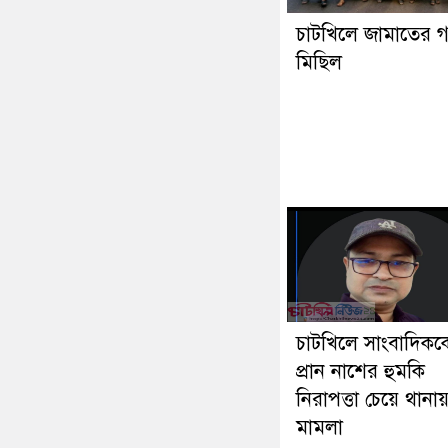
চাটখিলে জামাতের 
মিছিল
চাটখিলে সাংবাদিকক
প্রান নাশের হুমকি
নিরাপত্তা চেয়ে থানা
মামলা