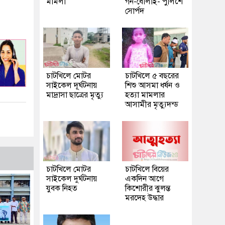
মামলা
গন-ধোলাই- পুলিশে
সোর্পদ
চাটখিলে মোটর
চাটখিলে ৫ বছরের
সাইকেল দূর্ঘটনায়
শিশু আসমা ধর্ষন ও
মাদ্রাসা ছাত্রের মৃত্যু
হত্যা মামলার
আসামীর মৃত্যুদন্ড
চাটখিলে মোটর
চাটখিলে বিয়ের
সাইকেল দুর্ঘটনায়
একদিন আগে
যুবক নিহত
কিশোরীর ঝুলন্ত
মরদেহ উদ্ধার