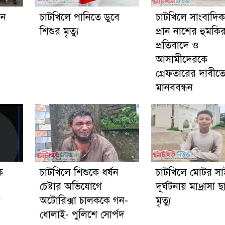
গন
চাটখিলে পানিতে ডুবে
চাটখিলে সাংবাদি
শিশুর মৃত্যু
প্রান নাশের হুমকি
প্রতিবাদে ও
আসামীদেরকে
গ্রেফতারের দাবীত
মানববন্ধন
ে
চাটখিলে শিশুকে ধর্ষন
চাটখিলে মোটর স
চেষ্টার অভিযোগে
দূর্ঘটনায় মাদ্রাসা ছা
য়
অটোরিক্সা চালককে গন-
মৃত্যু
ধোলাই- পুলিশে সোর্পদ