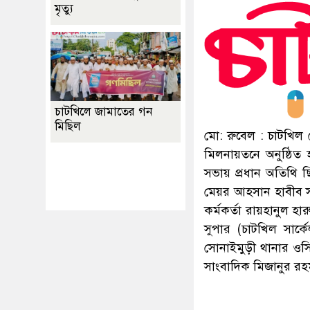
মৃত্যু
চাটখিলে জামাতের গন
মিছিল
মো: রুবেল : চাটখি
মিলনায়তনে অনুষ্ঠিত 
Best Website Design
সভায় প্রধান অতিথি ছি
Company In
মেয়র আহসান হাবীব স
Bangladesh
কর্মকর্তা রায়হানুল হ
সুপার (চাটখিল সার্
সোনাইমুড়ী থানার ওসি
সাংবাদিক মিজানুর র