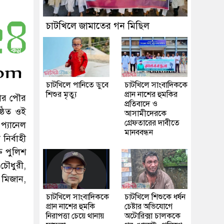
চাটখিলে জামাতের গন মিছিল
চাটখিলে পানিতে ডুবে
চাটখিলে সাংবাদিককে
শিশুর মৃত্যু
প্রান নাশের হুমকির
বার পৌর
প্রতিবাদে ও
্ঠিত ওই
আসামীদেরকে
গ্রেফতারের দাবীতে
 প্যানেল
মানববন্ধন
ির্বাহী
ত পুলিশ
চৌধুরী,
 মিজান,
চাটখিলে সাংবাদিককে
চাটখিলে শিশুকে ধর্ষন
প্রান নাশের হুমকি
চেষ্টার অভিযোগে
নিরাপত্তা চেয়ে থানায়
অটোরিক্সা চালককে