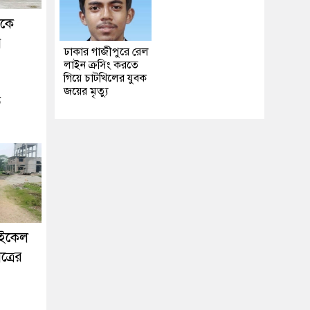
ককে
র
ঢাকার গাজীপুরে রেল
লাইন ক্রসিং করতে
গিয়ে চাটখিলের যুবক
জয়ের মৃত্যু
ে
াইকেল
ত্রের