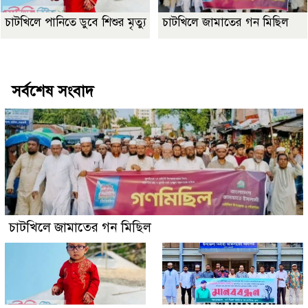
চাটখিলে পানিতে ডুবে শিশুর মৃত্যু
চাটখিলে জামাতের গন মিছিল
Best Website Design Company In Bangladesh
সর্বশেষ সংবাদ
চাটখিলে জামাতের গন মিছিল