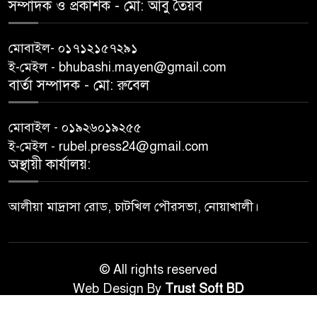
সম্পাদক ও প্রকাশক -‌ মো: আবু‌ তৈয়ব
মোবাইল- ০১৭১২১৫৭২৯১
ই-মেইল - bhubashi.mayen@gmail.com
বার্তা সম্পাদক - মো: রু‌বেল
মোবাইল - ০১৯২৬০১৯২৫৫
ই-মেইল - rubel.press24@gmail.com
অস্থায়ী কার্যালয়:
আলীয়া মাদ্রাসা রোড, চাটখিল পৌরসভা, নোয়াখালী।
© All rights reserved
Web Design By
Trust Soft BD