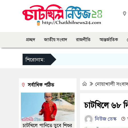
প্রচ্ছদ
জাতীয় সংবাদ
রাজনীতি
আন্তর্জাতিক
শিরোনাম:
নোয়াখালী সংবা
সর্বাধিক পঠিত
চাটখিলে ৬৮ দ
নিউজ ডেস্ক
চাটখিলে পানিতে ডুবে শিশুর