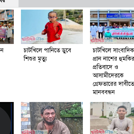
বর
গন
চাটখিলে পানিতে ডুবে
চাটখিলে সাংবাদি
শিশুর মৃত্যু
প্রান নাশের হুমকি
প্রতিবাদে ও
আসামীদেরকে
গ্রেফতারের দাবীত
মানববন্ধন