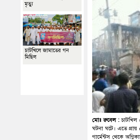
মৃত্যু
চাটখিলে জামাতের গন
মিছিল
Best Website Design
Company In
Bangladesh
মোঃ রুবেল :
চাটখিল প
ঘটনা ঘটে। এতে প্রায়
গার্মেন্টস থেকে অগ্নিক