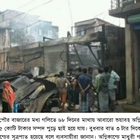
ৌর বাজারের মধ্য গলিতে ৬৮ দিনের মাথায় আবারো ভয়াবহ অগ্নি
 ৫ কোটি টাকার সম্পদ পুড়ে ছাই হয়ে যায়। বুধবার বাত ৩ টার দিকে
ান্ডের সূত্রপাত হয়েছে বলে ব্যবসায়ীরা জানান। অগ্নিকান্ডে মাধুরী গার