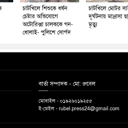
ে
চাটখিলে শিশুকে ধর্ষন
চাটখিলে মোটর স
চেষ্টার অভিযোগে
দূর্ঘটনায় মাদ্রাসা ছা
য়
অটোরিক্সা চালককে গন-
মৃত্যু
ধোলাই- পুলিশে সোর্পদ
বার্তা সম্পাদক - মো: রু‌বেল
মোবাইল - ০১৯২৬০১৯২৫৫
ই-মেইল - rubel.press24@gmail.com