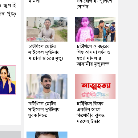
মামলা
গন-ধোলাই- পুলিশে
 ৪ জুলাই
সোর্পদ
পদ পুড়ে
চাটখিলে মোটর
চাটখিলে ৫ বছরের
সাইকেল দূর্ঘটনায়
শিশু আসমা ধর্ষন ও
মাদ্রাসা ছাত্রের মৃত্যু
হত্যা মামলার
আসামীর মৃত্যুদন্ড
চাটখিলে মোটর
চাটখিলে বিয়ের
সাইকেল দুর্ঘটনায়
একদিন আগে
যুবক নিহত
কিশোরীর ঝুলন্ত
মরদেহ উদ্ধার