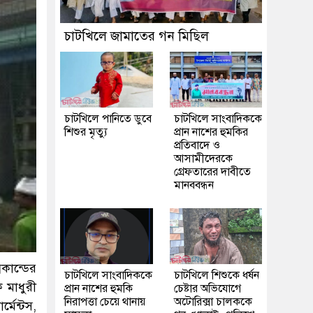
চাটখিলে জামাতের গন মিছিল
চাটখিলে পানিতে ডুবে
চাটখিলে সাংবাদিককে
শিশুর মৃত্যু
প্রান নাশের হুমকির
প্রতিবাদে ও
আসামীদেরকে
গ্রেফতারের দাবীতে
মানববন্ধন
কান্ডের
চাটখিলে সাংবাদিককে
চাটখিলে শিশুকে ধর্ষন
 মাধুরী
প্রান নাশের হুমকি
চেষ্টার অভিযোগে
নিরাপত্তা চেয়ে থানায়
অটোরিক্সা চালককে
্মেন্টস,