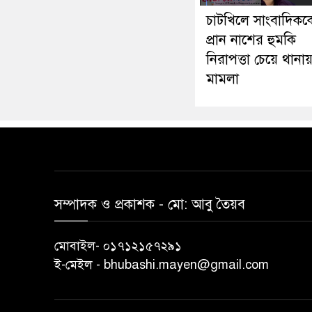
চাটখিলে সাংবাদিকক
প্রান নাশের হুমকি
নিরাপত্তা চেয়ে থানা
মামলা
সম্পাদক ও প্রকাশক -‌ মো: আবু‌ তৈয়ব
মোবাইল- ০১৭১২১৫৭২৯১
ই-মেইল - bhubashi.mayen@gmail.com