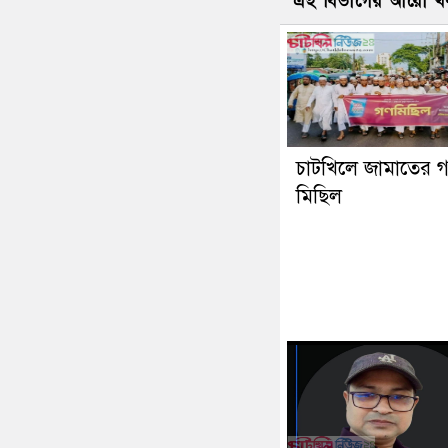
এই বিভাগের আরো খ
চাটখিলে জামাতের 
মিছিল