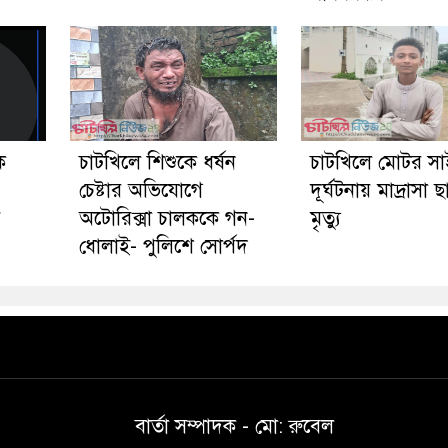
ে
চাটখিলে শিশুকে ধর্ষন
চাটখিলে মোটর স
চেষ্টার অভিযোগে
দূর্ঘটনায় মাদ্রাসা ছা
য়
অটোরিক্সা চালককে গন-
মৃত্যু
ধোলাই- পুলিশে সোর্পদ
বার্তা সম্পাদক - মো: রু‌বেল