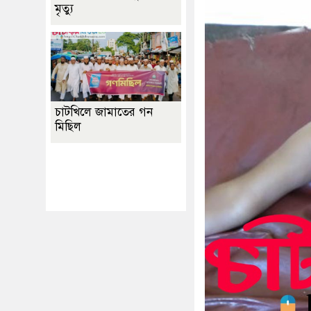
মৃত্যু
চাটখিলে জামাতের গন
মিছিল
Best Website Design
Company In
Bangladesh