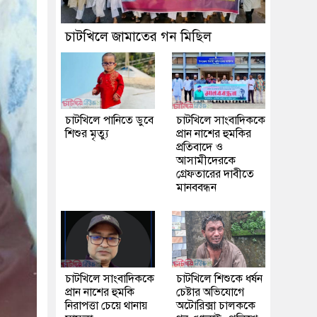
চাটখিলে জামাতের গন মিছিল
চাটখিলে পানিতে ডুবে
চাটখিলে সাংবাদিককে
শিশুর মৃত্যু
প্রান নাশের হুমকির
প্রতিবাদে ও
আসামীদেরকে
গ্রেফতারের দাবীতে
মানববন্ধন
চাটখিলে সাংবাদিককে
চাটখিলে শিশুকে ধর্ষন
প্রান নাশের হুমকি
চেষ্টার অভিযোগে
নিরাপত্তা চেয়ে থানায়
অটোরিক্সা চালককে