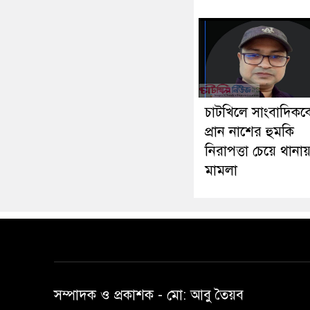
চাটখিলে সাংবাদিকক
প্রান নাশের হুমকি
নিরাপত্তা চেয়ে থানা
মামলা
সম্পাদক ও প্রকাশক -‌ মো: আবু‌ তৈয়ব