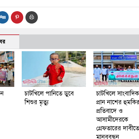
বর
গন
চাটখিলে পানিতে ডুবে
চাটখিলে সাংবাদি
শিশুর মৃত্যু
প্রান নাশের হুমকি
প্রতিবাদে ও
আসামীদেরকে
গ্রেফতারের দাবীত
মানববন্ধন