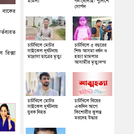
মামলা
গন-ধোলাই- পুলিশে
সোর্পদ
ক বাকের
্তব্যরত
চাটখিলে মোটর
চাটখিলে ৫ বছরের
সাইকেল দূর্ঘটনায়
শিশু আসমা ধর্ষন ও
 রিক্সা
মাদ্রাসা ছাত্রের মৃত্যু
হত্যা মামলার
আসামীর মৃত্যুদন্ড
চাটখিলে মোটর
চাটখিলে বিয়ের
সাইকেল দুর্ঘটনায়
একদিন আগে
যুবক নিহত
কিশোরীর ঝুলন্ত
মরদেহ উদ্ধার