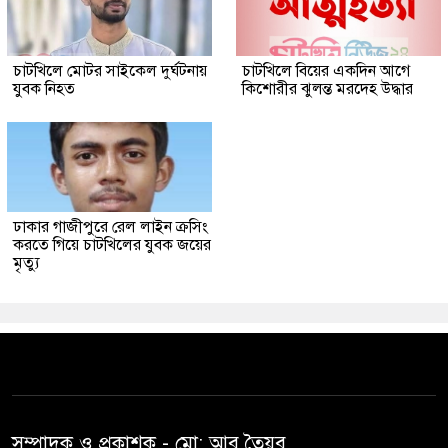
চাটখিলে মোটর সাইকেল দুর্ঘটনায়
চাটখিলে বিয়ের একদিন আগে
যুবক নিহত
কিশোরীর ঝুলন্ত মরদেহ উদ্ধার
ঢাকার গাজীপুরে রেল লাইন ক্রসিং
করতে গিয়ে চাটখিলের যুবক জয়ের
মৃত্যু
সম্পাদক ও প্রকাশক -‌ মো: আবু‌ তৈয়ব