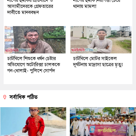
নাশের হুমকির প্রতিবাদে ও
নাশের হুমকি নিরাপত্তা চেয়ে
আসামীদেরকে গ্রেফতারের
থানায় মামলা
দাবীতে মানববন্ধন
চাটখিলে শিশুকে ধর্ষন চেষ্টার
চাটখিলে মোটর সাইকেল
অভিযোগে অটোরিক্সা চালককে
দূর্ঘটনায় মাদ্রাসা ছাত্রের মৃত্যু
গন-ধোলাই- পুলিশে সোর্পদ
সর্বাধিক পঠিত