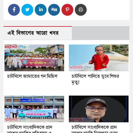
এই বিভাগের আরো খবর
চাটখিলে জামাতের গন মিছিল
চাটখিলে পানিতে ডুবে শিশুর
মৃত্যু
চাটখিলে সাংবাদিককে প্রান
চাটখিলে সাংবাদিককে প্রান