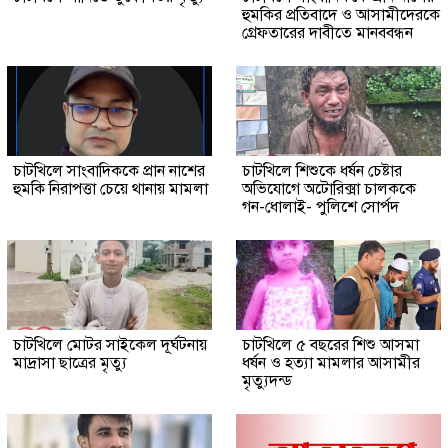
হুমকির প্রতিবাদে ও আসামীদেরকে
গ্রেফতারের দাবীতে মানববন্ধন
চাটখিলে সাংবাদিককে প্রান নাশের
চাটখিলে শিশুকে ধর্ষন চেষ্টার
হুমকি নিরাপত্তা চেয়ে থানায় মামলা
অভিযোগে অটোরিক্সা চালককে
গন-ধোলাই- পুলিশে সোর্পদ
চাটখিলে মোটর সাইকেল দূর্ঘটনায়
চাটখিলে ৫ বছরের শিশু আসমা
মাদ্রাসা ছাত্রের মৃত্যু
ধর্ষন ও হত্যা মামলার আসামীর
মৃত্যুদন্ড