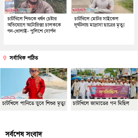
চাটখিলে শিশুকে ধর্ষন চেষ্টার
চাটখিলে মোটর সাইকেল
অভিযোগে অটোরিক্সা চালককে
দূর্ঘটনায় মাদ্রাসা ছাত্রের মৃত্যু
গন-ধোলাই- পুলিশে সোর্পদ
সর্বাধিক পঠিত
চাটখিলে পানিতে ডুবে শিশুর মৃত্যু
চাটখিলে জামাতের গন মিছিল
Best Website Design Company In Bangladesh
সর্বশেষ সংবাদ