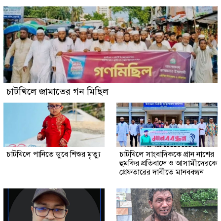
চাটখিলে জামাতের গন মিছিল
চাটখিলে পানিতে ডুবে শিশুর মৃত্যু
চাটখিলে সাংবাদিককে প্রান নাশের
হুমকির প্রতিবাদে ও আসামীদেরকে
গ্রেফতারের দাবীতে মানববন্ধন