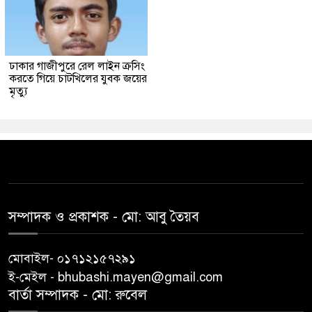
ঢাকার গাজীপুরে রেল লাইন ক্রসিং
করতে গিয়ে চাটখিলের যুবক জয়ের
মৃত্যু
সম্পাদক ও প্রকাশক -‌ মো: আবু‌ তৈয়ব
মোবাইল- ০১৭১২১৫৭২৯১
ই-মেইল - bhubashi.mayen@gmail.com
বার্তা সম্পাদক - মো: রু‌বেল