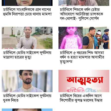
চাটখিলে সাংবাদিককে প্রান নাশের
চাটখিলে শিশুকে ধর্ষন চেষ্টার
হুমকি নিরাপত্তা চেয়ে থানায় মামলা
অভিযোগে অটোরিক্সা চালককে
গন-ধোলাই- পুলিশে সোর্পদ
চাটখিলে মোটর সাইকেল দূর্ঘটনায়
চাটখিলে ৫ বছরের শিশু আসমা
মাদ্রাসা ছাত্রের মৃত্যু
ধর্ষন ও হত্যা মামলার আসামীর
মৃত্যুদন্ড
চাটখিলে মোটর সাইকেল দুর্ঘটনায়
চাটখিলে বিয়ের একদিন আগে
যুবক নিহত
কিশোরীর ঝুলন্ত মরদেহ উদ্ধার