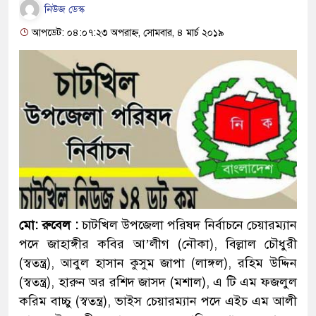
নিউজ ডেস্ক
আপডেট: ০৪:০৭:২৩ অপরাহ্ন, সোমবার, ৪ মার্চ ২০১৯
মো: রুবেল :
চাটখিল উপজেলা পরিষদ নির্বাচনে চেয়ারম্যান
পদে জাহাঙ্গীর কবির আ’লীগ (নৌকা), বিল্লাল চৌধুরী
(স্বতন্ত্র), আবুল হাসান কুসুম জাপা (লাঙ্গল), রহিম উদ্দিন
(স্বতন্ত্র), হারুন অর রশিদ জাসদ (মশাল), এ টি এম ফজলুল
করিম বাচ্চু (স্বতন্ত্র), ভাইস চেয়ারম্যান পদে এইচ এম আলী