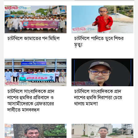
চাটখিলে জামাতের গন মিছিল
চাটখিলে পানিতে ডুবে শিশুর
মৃত্যু
চাটখিলে সাংবাদিককে প্রান
চাটখিলে সাংবাদিককে প্রান
নাশের হুমকির প্রতিবাদে ও
নাশের হুমকি নিরাপত্তা চেয়ে
আসামীদেরকে গ্রেফতারের
থানায় মামলা
দাবীতে মানববন্ধন