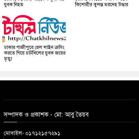
যুবক নিহত
কিশোরীর ঝুলন্ত মরদেহ উদ্ধার
ঢাকার গাজীপুরে রেল লাইন ক্রসিং
করতে গিয়ে চাটখিলের যুবক জয়ের
মৃত্যু
সম্পাদক ও প্রকাশক -‌ মো: আবু‌ তৈয়ব
মোবাইল- ০১৭১২১৫৭২৯১