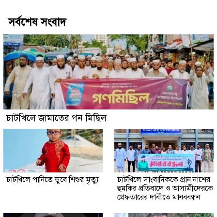
সর্বশেষ সংবাদ
চাটখিলে জামাতের গন মিছিল
চাটখিলে পানিতে ডুবে শিশুর মৃত্যু
চাটখিলে সাংবাদিককে প্রান নাশের
হুমকির প্রতিবাদে ও আসামীদেরকে
গ্রেফতারের দাবীতে মানববন্ধন