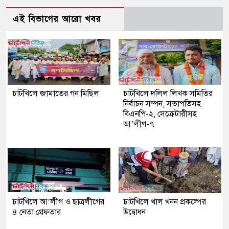
এই বিভাগের আরো খবর
চাটখিলে জামাতের গন মিছিল
চাটখিলে দলিল লিখক সমিতির
নির্বাচন সম্পন, সভাপতিসহ
বিএনপি-২, সেক্রেটারীসহ
আ’লীগ-৭
চাটখিলে আ’লীগ ও ছাত্রলীগের
চাটখিলে খাল খনন প্রকল্পের
৪ নেতা গ্রেফতার
উদ্বোধন