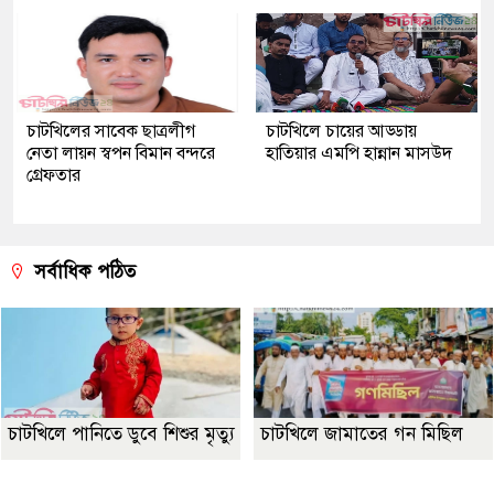
চাটখিলের সাবেক ছাত্রলীগ
চাটখিলে চায়ের আড্ডায়
নেতা লায়ন স্বপন বিমান বন্দরে
হাতিয়ার এমপি হান্নান মাসউদ
গ্রেফতার
সর্বাধিক পঠিত
চাটখিলে পানিতে ডুবে শিশুর মৃত্যু
চাটখিলে জামাতের গন মিছিল
Best Website Design Company In Bangladesh