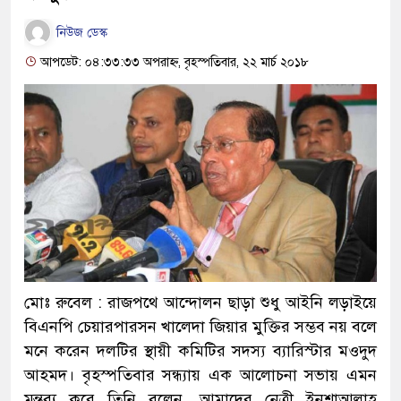
নিউজ ডেস্ক
আপডেট: ০৪:৩৩:৩৩ অপরাহ্ন, বৃহস্পতিবার, ২২ মার্চ ২০১৮
মোঃ রুবেল : রাজপথে আন্দোলন ছাড়া শুধু আইনি লড়াইয়ে
বিএনপি চেয়ারপারসন খালেদা জিয়ার মুক্তির সম্ভব নয় বলে
মনে করেন দলটির স্থায়ী কমিটির সদস্য ব্যারিস্টার মওদুদ
আহমদ। বৃহস্পতিবার সন্ধ্যায় এক আলোচনা সভায় এমন
মন্তব্য করে তিনি বলেন, আমাদের নেত্রী ইনশাআল্লাহ