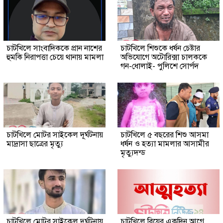
চাটখিলে সাংবাদিককে প্রান নাশের
চাটখিলে শিশুকে ধর্ষন চেষ্টার
হুমকি নিরাপত্তা চেয়ে থানায় মামলা
অভিযোগে অটোরিক্সা চালককে
গন-ধোলাই- পুলিশে সোর্পদ
চাটখিলে মোটর সাইকেল দূর্ঘটনায়
চাটখিলে ৫ বছরের শিশু আসমা
মাদ্রাসা ছাত্রের মৃত্যু
ধর্ষন ও হত্যা মামলার আসামীর
মৃত্যুদন্ড
চাটখিলে মোটর সাইকেল দুর্ঘটনায়
চাটখিলে বিয়ের একদিন আগে