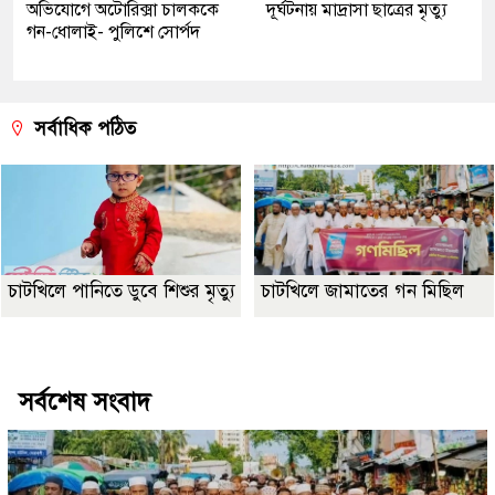
অভিযোগে অটোরিক্সা চালককে
দূর্ঘটনায় মাদ্রাসা ছাত্রের মৃত্যু
গন-ধোলাই- পুলিশে সোর্পদ
সর্বাধিক পঠিত
চাটখিলে পানিতে ডুবে শিশুর মৃত্যু
চাটখিলে জামাতের গন মিছিল
Best Website Design Company In Bangladesh
সর্বশেষ সংবাদ