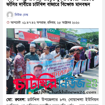
ফাঁসির দাবীতে চাটখিল বাজারে বিক্ষোভ মানবন্ধন
নিউজ ডেস্ক
আপডেট: ০১:৪৭:৪২ অপরাহ্ন, রবিবার, ২৫ অক্টোবর ২০২০
মো: রুবেল:
চাটখিল উপজেলার ৮নং নোয়াখলা ইউনিয়ন