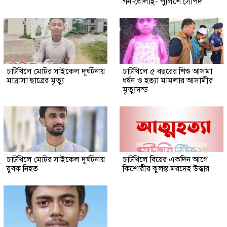
গন-ধোলাই- পুলিশে সোর্পদ
চাটখিলে মোটর সাইকেল দূর্ঘটনায়
চাটখিলে ৫ বছরের শিশু আসমা
মাদ্রাসা ছাত্রের মৃত্যু
ধর্ষন ও হত্যা মামলার আসামীর
মৃত্যুদন্ড
চাটখিলে মোটর সাইকেল দুর্ঘটনায়
চাটখিলে বিয়ের একদিন আগে
যুবক নিহত
কিশোরীর ঝুলন্ত মরদেহ উদ্ধার