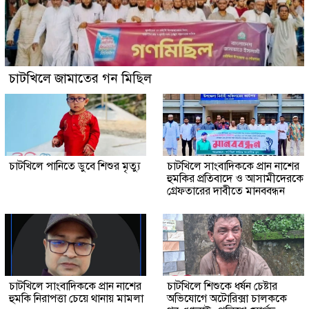
চাটখিলে জামাতের গন মিছিল
চাটখিলে পানিতে ডুবে শিশুর মৃত্যু
চাটখিলে সাংবাদিককে প্রান নাশের
হুমকির প্রতিবাদে ও আসামীদেরকে
গ্রেফতারের দাবীতে মানববন্ধন
চাটখিলে সাংবাদিককে প্রান নাশের
চাটখিলে শিশুকে ধর্ষন চেষ্টার
হুমকি নিরাপত্তা চেয়ে থানায় মামলা
অভিযোগে অটোরিক্সা চালককে