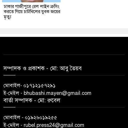
ঢাকার গাজীপুরে রেল লাইন ক্রসিং
করতে গিয়ে চাটখিলের যুবক জয়ের
মৃত্যু
সম্পাদক ও প্রকাশক -‌ মো: আবু‌ তৈয়ব
মোবাইল- ০১৭১২১৫৭২৯১
ই-মেইল - bhubashi.mayen@gmail.com
বার্তা সম্পাদক - মো: রু‌বেল
মোবাইল - ০১৯২৬০১৯২৫৫
ই-মেইল - rubel.press24@gmail.com