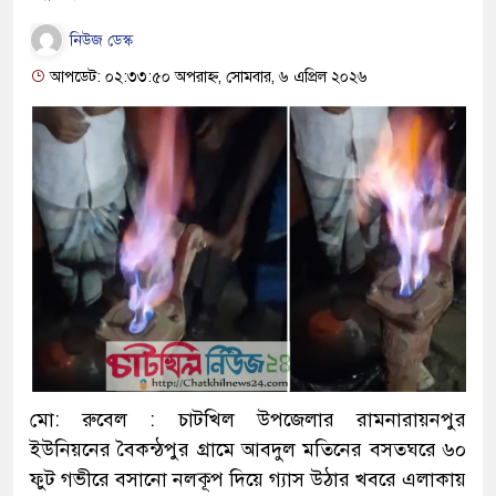
নিউজ ডেস্ক
আপডেট: ০২:৩৩:৫০ অপরাহ্ন, সোমবার, ৬ এপ্রিল ২০২৬
মো: রুবেল : চাটখিল উপজেলার রামনারায়নপুর
ইউনিয়নের বৈকন্ঠপুর গ্রামে আবদুল মতিনের বসতঘরে ৬০
ফুট গভীরে বসানো নলকূপ দিয়ে গ্যাস উঠার খবরে এলাকায়