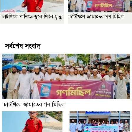
চাটখিলে পানিতে ডুবে শিশুর মৃত্যু
চাটখিলে জামাতের গন মিছিল
Best Website Design Company In Bangladesh
সর্বশেষ সংবাদ
চাটখিলে জামাতের গন মিছিল