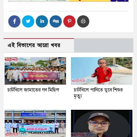
এই বিভাগের আরো খবর
চাটখিলে জামাতের গন মিছিল
চাটখিলে পানিতে ডুবে শিশুর
মৃত্যু