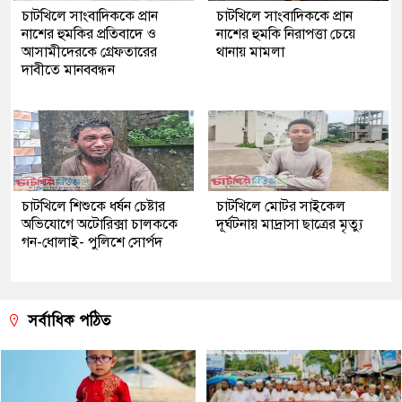
চাটখিলে সাংবাদিককে প্রান
চাটখিলে সাংবাদিককে প্রান
নাশের হুমকির প্রতিবাদে ও
নাশের হুমকি নিরাপত্তা চেয়ে
আসামীদেরকে গ্রেফতারের
থানায় মামলা
দাবীতে মানববন্ধন
চাটখিলে শিশুকে ধর্ষন চেষ্টার
চাটখিলে মোটর সাইকেল
অভিযোগে অটোরিক্সা চালককে
দূর্ঘটনায় মাদ্রাসা ছাত্রের মৃত্যু
গন-ধোলাই- পুলিশে সোর্পদ
সর্বাধিক পঠিত