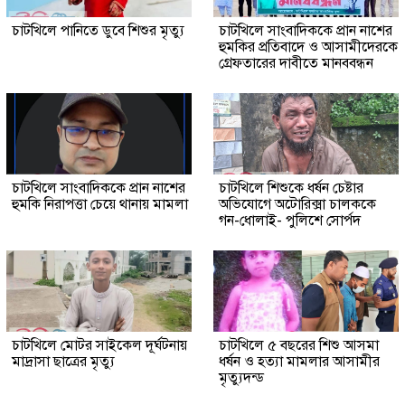
চাটখিলে পানিতে ডুবে শিশুর মৃত্যু
চাটখিলে সাংবাদিককে প্রান নাশের
হুমকির প্রতিবাদে ও আসামীদেরকে
গ্রেফতারের দাবীতে মানববন্ধন
চাটখিলে সাংবাদিককে প্রান নাশের
চাটখিলে শিশুকে ধর্ষন চেষ্টার
হুমকি নিরাপত্তা চেয়ে থানায় মামলা
অভিযোগে অটোরিক্সা চালককে
গন-ধোলাই- পুলিশে সোর্পদ
চাটখিলে মোটর সাইকেল দূর্ঘটনায়
চাটখিলে ৫ বছরের শিশু আসমা
মাদ্রাসা ছাত্রের মৃত্যু
ধর্ষন ও হত্যা মামলার আসামীর
মৃত্যুদন্ড