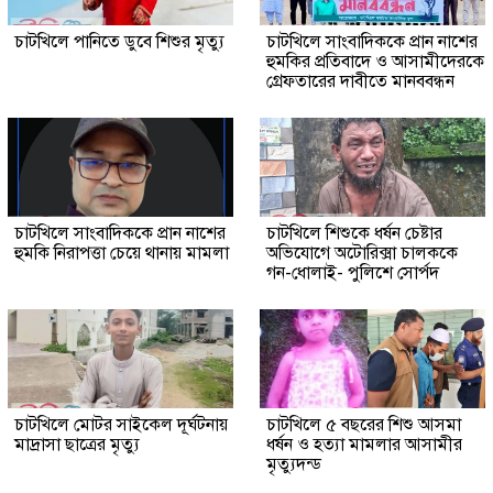
চাটখিলে পানিতে ডুবে শিশুর মৃত্যু
চাটখিলে সাংবাদিককে প্রান নাশের
হুমকির প্রতিবাদে ও আসামীদেরকে
গ্রেফতারের দাবীতে মানববন্ধন
চাটখিলে সাংবাদিককে প্রান নাশের
চাটখিলে শিশুকে ধর্ষন চেষ্টার
হুমকি নিরাপত্তা চেয়ে থানায় মামলা
অভিযোগে অটোরিক্সা চালককে
গন-ধোলাই- পুলিশে সোর্পদ
চাটখিলে মোটর সাইকেল দূর্ঘটনায়
চাটখিলে ৫ বছরের শিশু আসমা
মাদ্রাসা ছাত্রের মৃত্যু
ধর্ষন ও হত্যা মামলার আসামীর
মৃত্যুদন্ড