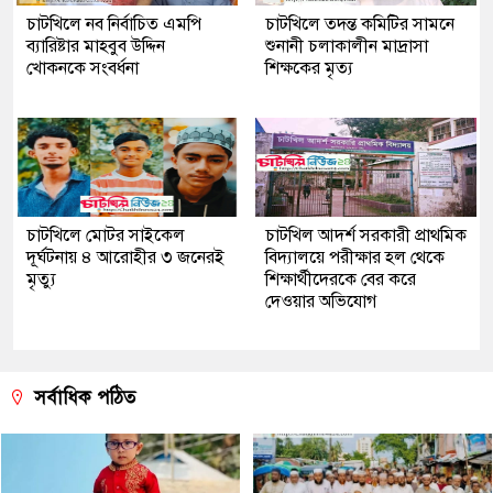
চাটখিলে নব নির্বাচিত এমপি
চাটখিলে তদন্ত কমিটির সামনে
ব্যারিষ্টার মাহবুব উদ্দিন
শুনানী চলাকালীন মাদ্রাসা
খোকনকে সংবর্ধনা
শিক্ষকের মৃত্য
চাটখিলে মোটর সাইকেল
চাটখিল আদর্শ সরকারী প্রাথমিক
দূর্ঘটনায় ৪ আরোহীর ৩ জনেরই
বিদ্যালয়ে পরীক্ষার হল থেকে
মৃত্যু
শিক্ষার্থীদেরকে বের করে
দেওয়ার অভিযোগ
সর্বাধিক পঠিত