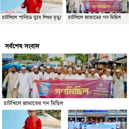
চাটখিলে পানিতে ডুবে শিশুর মৃত্যু
চাটখিলে জামাতের গন মিছিল
Best Website Design Company In Bangladesh
সর্বশেষ সংবাদ
চাটখিলে জামাতের গন মিছিল