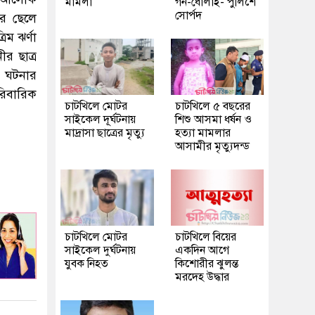
মামলা
গন-ধোলাই- পুলিশে
সোর্পদ
লীর ছেলে
ম ঝর্ণা
র ছাত্র
এ ঘটনার
রিবারিক
চাটখিলে মোটর
চাটখিলে ৫ বছরের
সাইকেল দূর্ঘটনায়
শিশু আসমা ধর্ষন ও
মাদ্রাসা ছাত্রের মৃত্যু
হত্যা মামলার
আসামীর মৃত্যুদন্ড
চাটখিলে মোটর
চাটখিলে বিয়ের
সাইকেল দুর্ঘটনায়
একদিন আগে
যুবক নিহত
কিশোরীর ঝুলন্ত
মরদেহ উদ্ধার