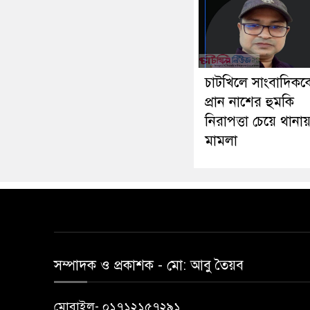
চাটখিলে সাংবাদিকক
প্রান নাশের হুমকি
নিরাপত্তা চেয়ে থানা
মামলা
সম্পাদক ও প্রকাশক -‌ মো: আবু‌ তৈয়ব
মোবাইল- ০১৭১২১৫৭২৯১