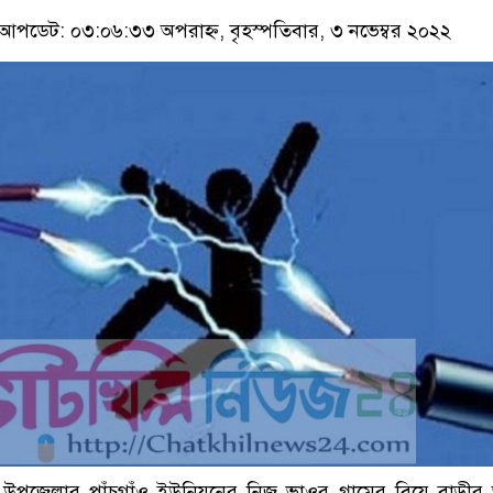
আপডেট: ০৩:০৬:৩৩ অপরাহ্ন, বৃহস্পতিবার, ৩ নভেম্বর ২০২২
িল উপজেলার পাঁচগাঁও ইউনিয়নের নিজ ভাওর গ্রামের বিয়ে বাড়