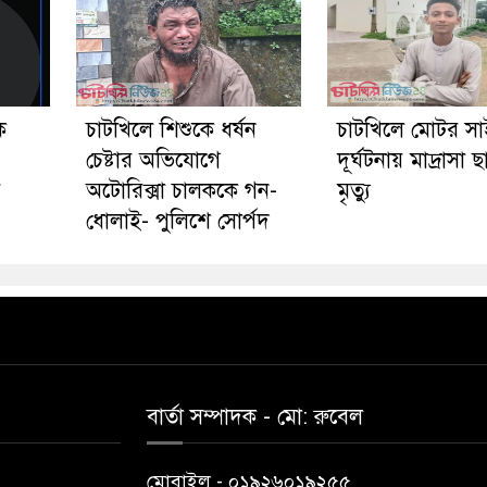
ে
চাটখিলে শিশুকে ধর্ষন
চাটখিলে মোটর স
চেষ্টার অভিযোগে
দূর্ঘটনায় মাদ্রাসা ছা
য়
অটোরিক্সা চালককে গন-
মৃত্যু
ধোলাই- পুলিশে সোর্পদ
বার্তা সম্পাদক - মো: রু‌বেল
মোবাইল - ০১৯২৬০১৯২৫৫