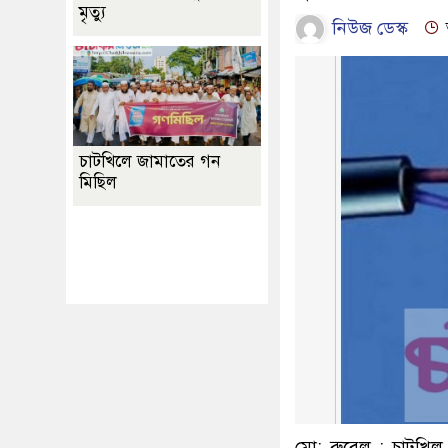
মৃত্যু
নিউজ ডেস্ক
চাটখিলে জামাতের গন
মিছিল
Best Website Design
Company In
Bangladesh
মো: রু‌বেল : চাটখ