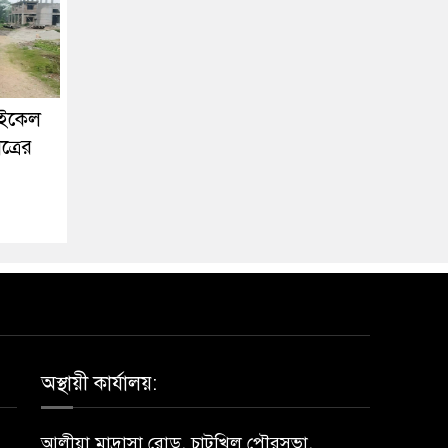
াইকেল
ত্রের
অস্থায়ী কার্যালয়:
আলীয়া মাদ্রাসা রোড, চাটখিল পৌরসভা,