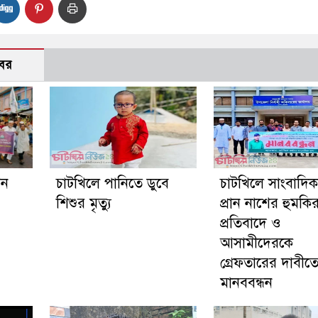
বর
গন
চাটখিলে পানিতে ডুবে
চাটখিলে সাংবাদি
শিশুর মৃত্যু
প্রান নাশের হুমকি
প্রতিবাদে ও
আসামীদেরকে
গ্রেফতারের দাবীত
মানববন্ধন