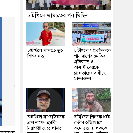
চাটখিলে জামাতের গন মিছিল
চাটখিলে পানিতে ডুবে
চাটখিলে সাংবাদিককে
শিশুর মৃত্যু
প্রান নাশের হুমকির
প্রতিবাদে ও
আসামীদেরকে
গ্রেফতারের দাবীতে
মানববন্ধন
চাটখিলে সাংবাদিককে
চাটখিলে শিশুকে ধর্ষন
প্রান নাশের হুমকি
চেষ্টার অভিযোগে
নিরাপত্তা চেয়ে থানায়
অটোরিক্সা চালককে
ীর আলোক