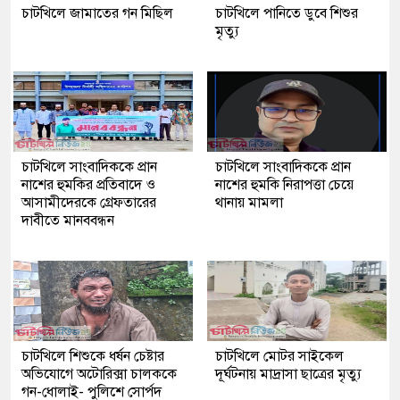
চাটখিলে জামাতের গন মিছিল
চাটখিলে পানিতে ডুবে শিশুর
মৃত্যু
চাটখিলে সাংবাদিককে প্রান
চাটখিলে সাংবাদিককে প্রান
নাশের হুমকির প্রতিবাদে ও
নাশের হুমকি নিরাপত্তা চেয়ে
আসামীদেরকে গ্রেফতারের
থানায় মামলা
দাবীতে মানববন্ধন
চাটখিলে শিশুকে ধর্ষন চেষ্টার
চাটখিলে মোটর সাইকেল
অভিযোগে অটোরিক্সা চালককে
দূর্ঘটনায় মাদ্রাসা ছাত্রের মৃত্যু
গন-ধোলাই- পুলিশে সোর্পদ