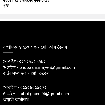
করতে গিয়ে চাটখিলের যুবক জয়ের
মৃত্যু
সম্পাদক ও প্রকাশক -‌ মো: আবু‌ তৈয়ব
মোবাইল- ০১৭১২১৫৭২৯১
ই-মেইল - bhubashi.mayen@gmail.com
বার্তা সম্পাদক - মো: রু‌বেল
মোবাইল - ০১৯২৬০১৯২৫৫
ই-মেইল - rubel.press24@gmail.com
অস্থায়ী কার্যালয়: