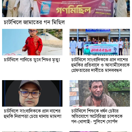
চাটখিলে জামাতের গন মিছিল
চাটখিলে পানিতে ডুবে শিশুর মৃত্যু
চাটখিলে সাংবাদিককে প্রান নাশের
হুমকির প্রতিবাদে ও আসামীদেরকে
গ্রেফতারের দাবীতে মানববন্ধন
চাটখিলে সাংবাদিককে প্রান নাশের
চাটখিলে শিশুকে ধর্ষন চেষ্টার
হুমকি নিরাপত্তা চেয়ে থানায় মামলা
অভিযোগে অটোরিক্সা চালককে
গন-ধোলাই- পুলিশে সোর্পদ