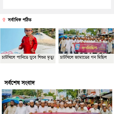
সর্বাধিক পঠিত
চাটখিলে পানিতে ডুবে শিশুর মৃত্যু
চাটখিলে জামাতের গন মিছিল
Best Website Design Company In Bangladesh
সর্বশেষ সংবাদ