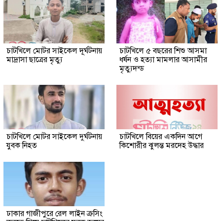
চাটখিলে মোটর সাইকেল দূর্ঘটনায়
চাটখিলে ৫ বছরের শিশু আসমা
মাদ্রাসা ছাত্রের মৃত্যু
ধর্ষন ও হত্যা মামলার আসামীর
মৃত্যুদন্ড
চাটখিলে মোটর সাইকেল দুর্ঘটনায়
চাটখিলে বিয়ের একদিন আগে
যুবক নিহত
কিশোরীর ঝুলন্ত মরদেহ উদ্ধার
ঢাকার গাজীপুরে রেল লাইন ক্রসিং