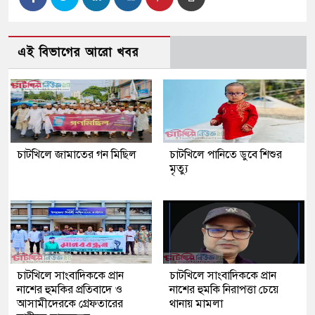
এই বিভাগের আরো খবর
চাটখিলে জামাতের গন মিছিল
চাটখিলে পানিতে ডুবে শিশুর
মৃত্যু
চাটখিলে সাংবাদিককে প্রান
চাটখিলে সাংবাদিককে প্রান
নাশের হুমকির প্রতিবাদে ও
নাশের হুমকি নিরাপত্তা চেয়ে
আসামীদেরকে গ্রেফতারের
থানায় মামলা