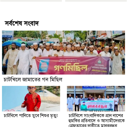
Best Website Design Company In Bangladesh
সর্বশেষ সংবাদ
চাটখিলে জামাতের গন মিছিল
চাটখিলে পানিতে ডুবে শিশুর মৃত্যু
চাটখিলে সাংবাদিককে প্রান নাশের
হুমকির প্রতিবাদে ও আসামীদেরকে
গ্রেফতারের দাবীতে মানববন্ধন