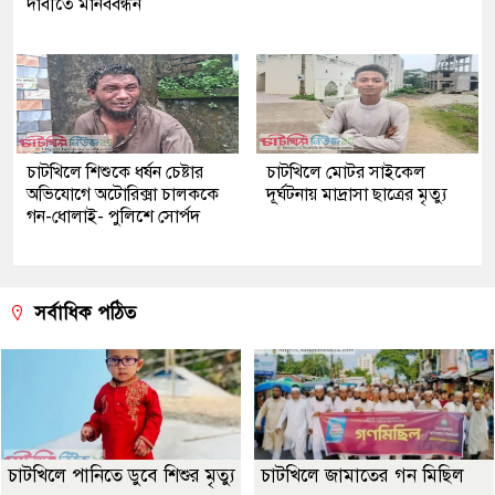
দাবীতে মানববন্ধন
চাটখিলে শিশুকে ধর্ষন চেষ্টার
চাটখিলে মোটর সাইকেল
অভিযোগে অটোরিক্সা চালককে
দূর্ঘটনায় মাদ্রাসা ছাত্রের মৃত্যু
গন-ধোলাই- পুলিশে সোর্পদ
সর্বাধিক পঠিত
চাটখিলে পানিতে ডুবে শিশুর মৃত্যু
চাটখিলে জামাতের গন মিছিল