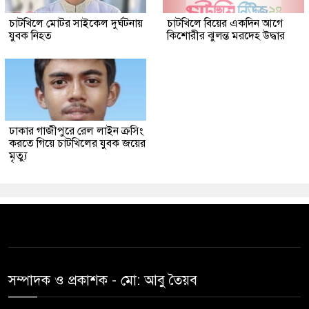
চাটখিলে মোটর সাইকেল দুর্ঘটনায়
চাটখিলে বিয়ের একদিন আগে
যুবক নিহত
কিশোরীর ঝুলন্ত মরদেহ উদ্ধার
ঢাকার গাজীপুরে রেল লাইন ক্রসিং
করতে গিয়ে চাটখিলের যুবক জয়ের
মৃত্যু
সম্পাদক ও প্রকাশক -‌ মো: আবু‌ তৈয়ব