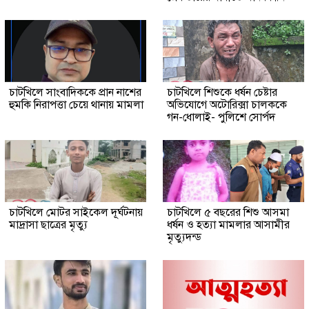
চাটখিলে সাংবাদিককে প্রান নাশের
চাটখিলে শিশুকে ধর্ষন চেষ্টার
হুমকি নিরাপত্তা চেয়ে থানায় মামলা
অভিযোগে অটোরিক্সা চালককে
গন-ধোলাই- পুলিশে সোর্পদ
চাটখিলে মোটর সাইকেল দূর্ঘটনায়
চাটখিলে ৫ বছরের শিশু আসমা
মাদ্রাসা ছাত্রের মৃত্যু
ধর্ষন ও হত্যা মামলার আসামীর
মৃত্যুদন্ড