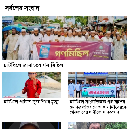
সর্বশেষ সংবাদ
চাটখিলে জামাতের গন মিছিল
চাটখিলে পানিতে ডুবে শিশুর মৃত্যু
চাটখিলে সাংবাদিককে প্রান নাশের
হুমকির প্রতিবাদে ও আসামীদেরকে
গ্রেফতারের দাবীতে মানববন্ধন