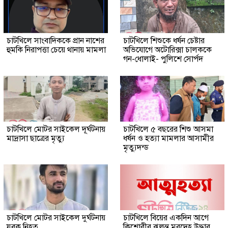
চাটখিলে সাংবাদিককে প্রান নাশের
চাটখিলে শিশুকে ধর্ষন চেষ্টার
হুমকি নিরাপত্তা চেয়ে থানায় মামলা
অভিযোগে অটোরিক্সা চালককে
গন-ধোলাই- পুলিশে সোর্পদ
চাটখিলে মোটর সাইকেল দূর্ঘটনায়
চাটখিলে ৫ বছরের শিশু আসমা
মাদ্রাসা ছাত্রের মৃত্যু
ধর্ষন ও হত্যা মামলার আসামীর
মৃত্যুদন্ড
চাটখিলে মোটর সাইকেল দুর্ঘটনায়
চাটখিলে বিয়ের একদিন আগে
যুবক নিহত
কিশোরীর ঝুলন্ত মরদেহ উদ্ধার