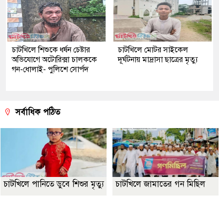
চাটখিলে শিশুকে ধর্ষন চেষ্টার
চাটখিলে মোটর সাইকেল
অভিযোগে অটোরিক্সা চালককে
দূর্ঘটনায় মাদ্রাসা ছাত্রের মৃত্যু
গন-ধোলাই- পুলিশে সোর্পদ
সর্বাধিক পঠিত
চাটখিলে পানিতে ডুবে শিশুর মৃত্যু
চাটখিলে জামাতের গন মিছিল
Best Website Design Company In Bangladesh