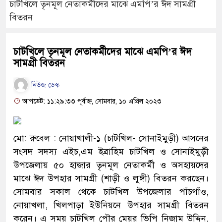
চাটখিলে তৃনমূল নেতাকর্মীদের মাঝে এমপি’র ঈদ সামগ্রী
বিতরন
চাটখিলে তৃনমূল নেতাকর্মীদের মাঝে এমপি’র ঈদ
সামগ্রী বিতরন
নিউজ ডেস্ক
আপডেট: ১১:২৯:৩৩ পূর্বাহ্ন, সোমবার, ১০ এপ্রিল ২০২৩
মো: রুবেল : নোয়াখালী-১ (চাটখিল- সোনাইমুড়ী) আসনের
সংসদ সদস্য এইচ,এম ইব্রাহিম চাটখিল ও সোনাইমুড়ী
উপজেলায় ৫০ হাজার তৃনমূল নেতাকর্মী ও অসহায়দের
মাঝে ঈদ উপহার সামগ্রী (শাড়ী ও লুঙ্গী) বিতরন করছেন।
সোমবার সকাল থেকে চাটখিল উপজেলার পাঁচগাঁও,
নোয়াখলা, খিলপাড়া ইউনিয়নে উপহার সামগ্রী বিতরন
করেন। এ সময় চাটখিল পৌর মেয়র ভিপি নিজাম উদ্দিন,