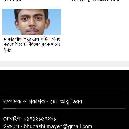
ঢাকার গাজীপুরে রেল লাইন ক্রসিং
করতে গিয়ে চাটখিলের যুবক জয়ের
মৃত্যু
সম্পাদক ও প্রকাশক -‌ মো: আবু‌ তৈয়ব
মোবাইল- ০১৭১২১৫৭২৯১
ই-মেইল - bhubashi.mayen@gmail.com