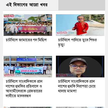
এই বিভাগের আরো খবর
চাটখিলে জামাতের গন মিছিল
চাটখিলে পানিতে ডুবে শিশুর
মৃত্যু
চাটখিলে সাংবাদিককে প্রান
চাটখিলে সাংবাদিককে প্রান
নাশের হুমকির প্রতিবাদে ও
নাশের হুমকি নিরাপত্তা চেয়ে
আসামীদেরকে গ্রেফতারের
থানায় মামলা
দাবীতে মানববন্ধন