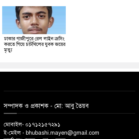
ঢাকার গাজীপুরে রেল লাইন ক্রসিং
করতে গিয়ে চাটখিলের যুবক জয়ের
মৃত্যু
সম্পাদক ও প্রকাশক -‌ মো: আবু‌ তৈয়ব
মোবাইল- ০১৭১২১৫৭২৯১
ই-মেইল - bhubashi.mayen@gmail.com