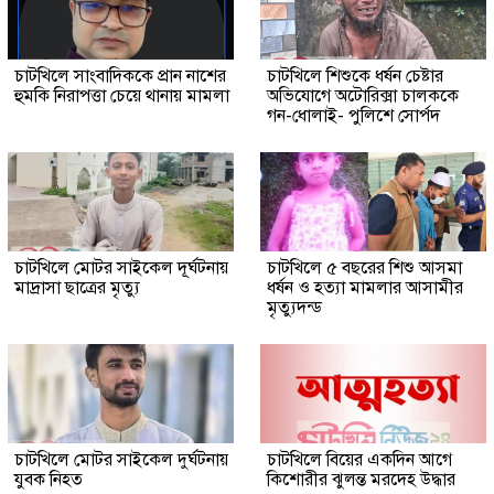
চাটখিলে সাংবাদিককে প্রান নাশের
চাটখিলে শিশুকে ধর্ষন চেষ্টার
হুমকি নিরাপত্তা চেয়ে থানায় মামলা
অভিযোগে অটোরিক্সা চালককে
গন-ধোলাই- পুলিশে সোর্পদ
চাটখিলে মোটর সাইকেল দূর্ঘটনায়
চাটখিলে ৫ বছরের শিশু আসমা
মাদ্রাসা ছাত্রের মৃত্যু
ধর্ষন ও হত্যা মামলার আসামীর
মৃত্যুদন্ড
চাটখিলে মোটর সাইকেল দুর্ঘটনায়
চাটখিলে বিয়ের একদিন আগে
যুবক নিহত
কিশোরীর ঝুলন্ত মরদেহ উদ্ধার