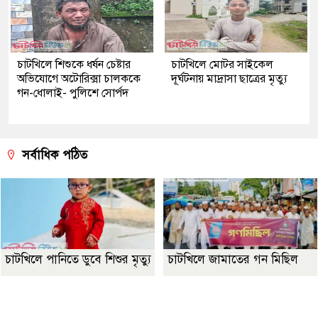
চাটখিলে শিশুকে ধর্ষন চেষ্টার
চাটখিলে মোটর সাইকেল
অভিযোগে অটোরিক্সা চালককে
দূর্ঘটনায় মাদ্রাসা ছাত্রের মৃত্যু
গন-ধোলাই- পুলিশে সোর্পদ
সর্বাধিক পঠিত
চাটখিলে পানিতে ডুবে শিশুর মৃত্যু
চাটখিলে জামাতের গন মিছিল
Best Website Design Company In Bangladesh