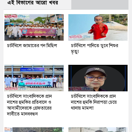
এই বিভাগের আরো খবর
চাটখিলে জামাতের গন মিছিল
চাটখিলে পানিতে ডুবে শিশুর
মৃত্যু
চাটখিলে সাংবাদিককে প্রান
চাটখিলে সাংবাদিককে প্রান
নাশের হুমকির প্রতিবাদে ও
নাশের হুমকি নিরাপত্তা চেয়ে
আসামীদেরকে গ্রেফতারের
থানায় মামলা
দাবীতে মানববন্ধন