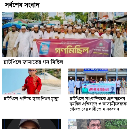
সর্বশেষ সংবাদ
চাটখিলে জামাতের গন মিছিল
চাটখিলে পানিতে ডুবে শিশুর মৃত্যু
চাটখিলে সাংবাদিককে প্রান নাশের
হুমকির প্রতিবাদে ও আসামীদেরকে
গ্রেফতারের দাবীতে মানববন্ধন