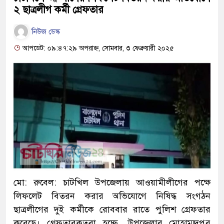
২ ছাত্রলীগ কর্মী গ্রেফতার
নিউজ ডেস্ক
আপডেট: ০৯:৪৭:২৯ অপরাহ্ন, সোমবার, ৩ ফেব্রুয়ারী ২০২৫
মো: রুবেল: চাটখিল উপজেলায় আওয়ামীলীগের পক্ষে
লিফলেট বিতরন করার অভিযোগে নিষিদ্ধ সংগঠন
ছাত্রলীগের দুই কর্মীকে রোববার রাতে পুলিশ গ্রেফতার
করেছে। গ্রেফতারকৃতরা হচ্ছে, উপজেলার মোহাম্মদপুর