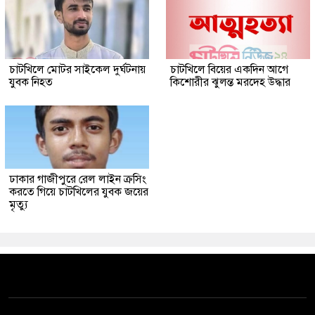
চাটখিলে মোটর সাইকেল দুর্ঘটনায়
চাটখিলে বিয়ের একদিন আগে
যুবক নিহত
কিশোরীর ঝুলন্ত মরদেহ উদ্ধার
ঢাকার গাজীপুরে রেল লাইন ক্রসিং
করতে গিয়ে চাটখিলের যুবক জয়ের
মৃত্যু