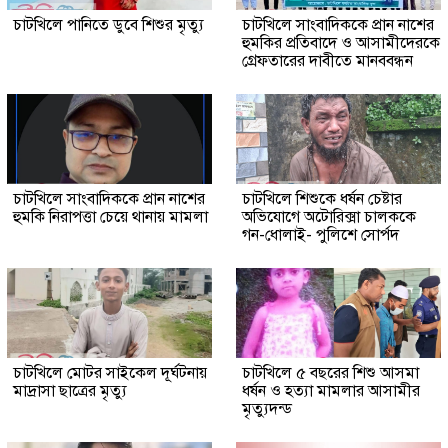
চাটখিলে পানিতে ডুবে শিশুর মৃত্যু
চাটখিলে সাংবাদিককে প্রান নাশের
হুমকির প্রতিবাদে ও আসামীদেরকে
গ্রেফতারের দাবীতে মানববন্ধন
চাটখিলে সাংবাদিককে প্রান নাশের
চাটখিলে শিশুকে ধর্ষন চেষ্টার
হুমকি নিরাপত্তা চেয়ে থানায় মামলা
অভিযোগে অটোরিক্সা চালককে
গন-ধোলাই- পুলিশে সোর্পদ
চাটখিলে মোটর সাইকেল দূর্ঘটনায়
চাটখিলে ৫ বছরের শিশু আসমা
মাদ্রাসা ছাত্রের মৃত্যু
ধর্ষন ও হত্যা মামলার আসামীর
মৃত্যুদন্ড