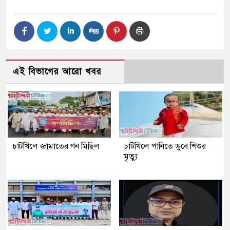
এই বিভাগের আরো খবর
চাটখিলে জামাতের গন মিছিল
চাটখিলে পানিতে ডুবে শিশুর
মৃত্যু