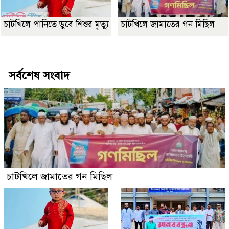
চাটখিলে পানিতে ডুবে শিশুর মৃত্যু
চাটখিলে জামাতের গন মিছিল
Best Website Design Company In Bangladesh
সর্বশেষ সংবাদ
চাটখিলে জামাতের গন মিছিল