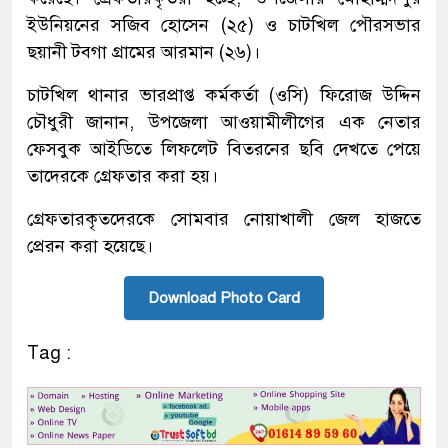
ইউনিয়নের সজিব হোসেন (২৫) ও চাটখিল পৌরসভার
ছয়ানী টবগা গ্রামের আরমান (২৬)।
চাটখিল থানার ভারপ্রাপ্ত কর্মকর্তা (ওসি) ফিরোজ উদ্দিন
চৌধুরী জানান, উপজেলা আওয়ামীলীগের এক নেতার
ফেসবুক আইডিতে লিফলেট বিতরনের ছবি দেখতে পেয়ে
তাদেরকে গ্রেফতার করা হয়।
গ্রেফতারকৃতদেরকে সোমবার নোয়াখালী জেল হাজতে
প্রেরন করা হয়েছে।
Download Photo Card
Tag :