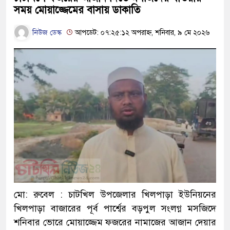
সময় মোয়াজ্জেমের বাসায় ডাকাতি
নিউজ ডেস্ক
আপডেট: ০৭:২৫:১২ অপরাহ্ন, শনিবার, ৯ মে ২০২৬
মো: রুবেল : চাটখিল উপজেলার খিলপাড়া ইউনিয়নের
খিলপাড়া বাজারের পূর্ব পার্শ্বের বড়পুল সংলগ্ন মসজিদে
শনিবার ভোরে মোয়াজ্জেম ফজরের নামাজের আজান দেয়ার