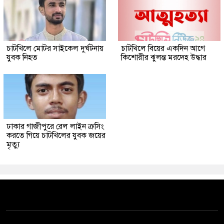
চাটখিলে মোটর সাইকেল দুর্ঘটনায়
চাটখিলে বিয়ের একদিন আগে
যুবক নিহত
কিশোরীর ঝুলন্ত মরদেহ উদ্ধার
ঢাকার গাজীপুরে রেল লাইন ক্রসিং
করতে গিয়ে চাটখিলের যুবক জয়ের
মৃত্যু