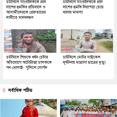
চাটখিলে সাংবাদিককে প্রান
চাটখিলে সাংবাদিককে প্রান
নাশের হুমকির প্রতিবাদে ও
নাশের হুমকি নিরাপত্তা চেয়ে
আসামীদেরকে গ্রেফতারের
থানায় মামলা
দাবীতে মানববন্ধন
চাটখিলে শিশুকে ধর্ষন চেষ্টার
চাটখিলে মোটর সাইকেল
অভিযোগে অটোরিক্সা চালককে
দূর্ঘটনায় মাদ্রাসা ছাত্রের মৃত্যু
গন-ধোলাই- পুলিশে সোর্পদ
সর্বাধিক পঠিত