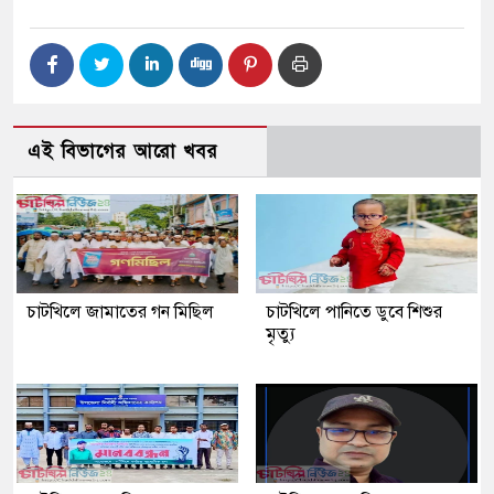
এই বিভাগের আরো খবর
চাটখিলে জামাতের গন মিছিল
চাটখিলে পানিতে ডুবে শিশুর
মৃত্যু