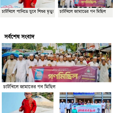
চাটখিলে পানিতে ডুবে শিশুর মৃত্যু
চাটখিলে জামাতের গন মিছিল
Best Website Design Company In Bangladesh
সর্বশেষ সংবাদ
চাটখিলে জামাতের গন মিছিল