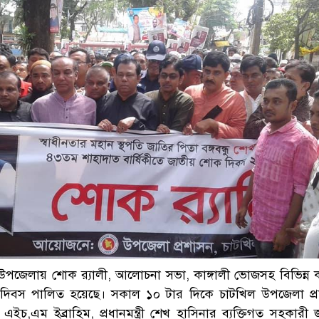
পজেলায় শোক র‌্যালী, আলোচনা সভা, কাঙ্গালী ভোজসহ বিভিন্ন কর
 দিবস পালিত হয়েছে। সকাল ১০ টার দিকে চাটখিল উপজেলা প্
এইচ,এম ইব্রাহিম, প্রধানমন্ত্রী শেখ হাসিনার ব্যক্তিগত সহকারী জ