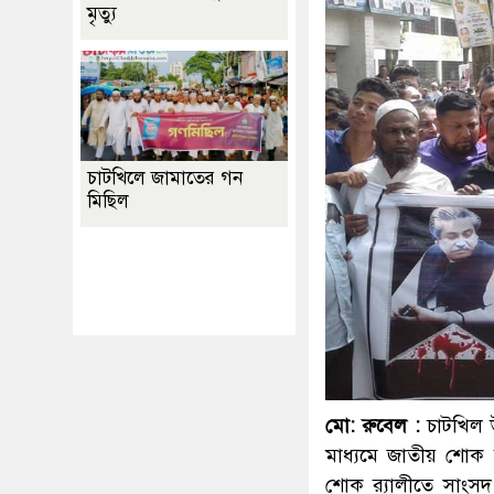
মৃত্যু
চাটখিলে জামাতের গন
মিছিল
Best Website Design
Company In
Bangladesh
মো: রুবেল :
চাটখিল উ
মাধ্যমে জাতীয় শোক
শোক র‌্যালীতে সাংসদ 