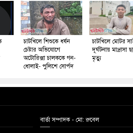
ে
চাটখিলে শিশুকে ধর্ষন
চাটখিলে মোটর স
চেষ্টার অভিযোগে
দূর্ঘটনায় মাদ্রাসা ছা
য়
অটোরিক্সা চালককে গন-
মৃত্যু
ধোলাই- পুলিশে সোর্পদ
বার্তা সম্পাদক - মো: রু‌বেল