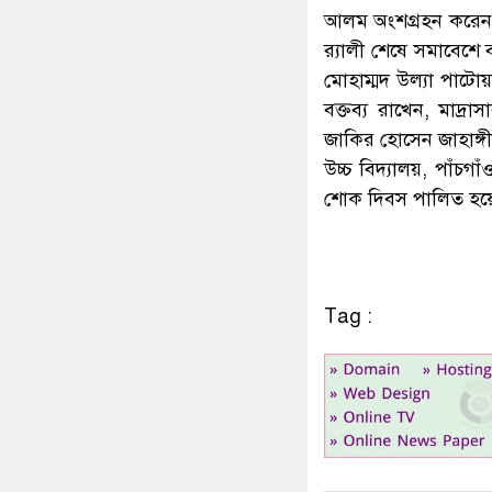
আলম অংশগ্রহন করেন।
র‌্যালী শেষে সমাবেশে 
মোহাম্মদ উল্যা পাটো
বক্তব্য রাখেন, মাদ
জাকির হোসেন জাহাঙ্গী
উচ্চ বিদ্যালয়, পাঁচগাঁ
শোক দিবস পালিত হয়
Tag :