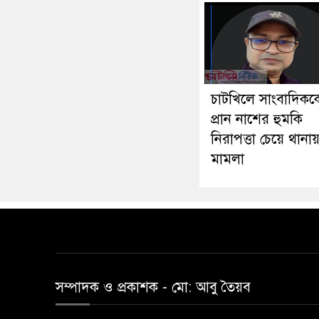
চাটখিলে সাংবাদিকক
প্রান নাশের হুমকি
নিরাপত্তা চেয়ে থানা
মামলা
সম্পাদক ও প্রকাশক -‌ মো: আবু‌ তৈয়ব