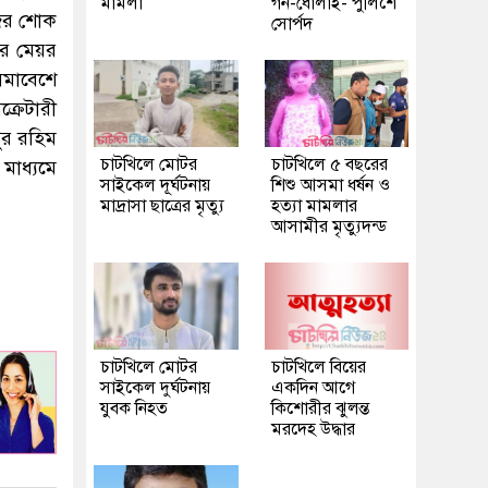
মামলা
গন-ধোলাই- পুলিশে
জের শোক
সোর্পদ
পৌর মেয়র
সমাবেশে
্রেটারী
দুর রহিম
চাটখিলে মোটর
চাটখিলে ৫ বছরের
 মাধ্যমে
সাইকেল দূর্ঘটনায়
শিশু আসমা ধর্ষন ও
মাদ্রাসা ছাত্রের মৃত্যু
হত্যা মামলার
আসামীর মৃত্যুদন্ড
চাটখিলে মোটর
চাটখিলে বিয়ের
সাইকেল দুর্ঘটনায়
একদিন আগে
যুবক নিহত
কিশোরীর ঝুলন্ত
মরদেহ উদ্ধার