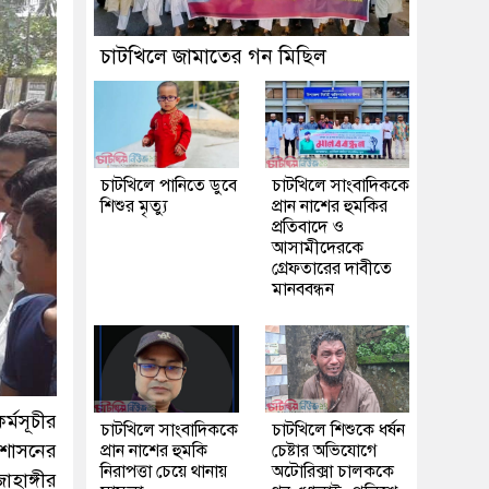
চাটখিলে জামাতের গন মিছিল
চাটখিলে পানিতে ডুবে
চাটখিলে সাংবাদিককে
শিশুর মৃত্যু
প্রান নাশের হুমকির
প্রতিবাদে ও
আসামীদেরকে
গ্রেফতারের দাবীতে
মানববন্ধন
্মসূচীর
চাটখিলে সাংবাদিককে
চাটখিলে শিশুকে ধর্ষন
রশাসনের
প্রান নাশের হুমকি
চেষ্টার অভিযোগে
নিরাপত্তা চেয়ে থানায়
অটোরিক্সা চালককে
াহাঙ্গীর