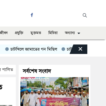
ও জীবন
প্রযুক্তি
মুক্তমত
মিডিয়া
অন্যান্য
×
চাটখিলে জামাতের গন মিছিল
চাটখিলে পানিতে ডুবে শিশুর মৃত্
বস পালিত
সর্বশেষ সংবাদ
ত