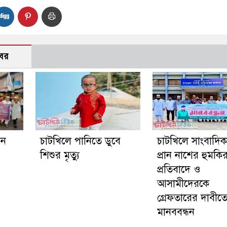
বর
গন
চাটখিলে পানিতে ডুবে
চাটখিলে সাংবাদি
শিশুর মৃত্যু
প্রান নাশের হুমকি
প্রতিবাদে ও
আসামীদেরকে
গ্রেফতারের দাবীত
মানববন্ধন