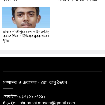
ঢাকার গাজীপুরে রেল লাইন ক্রসিং
করতে গিয়ে চাটখিলের যুবক জয়ের
মৃত্যু
সম্পাদক ও প্রকাশক -‌ মো: আবু‌ তৈয়ব
মোবাইল- ০১৭১২১৫৭২৯১
ই-মেইল - bhubashi.mayen@gmail.com