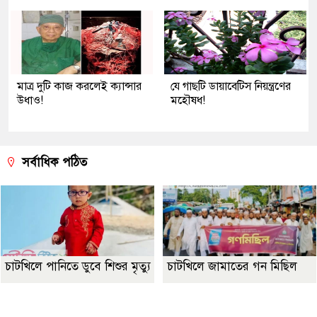
মাত্র দুটি কাজ করলেই ক্যান্সার
যে গাছটি ডায়াবেটিস নিয়ন্ত্রণের
উধাও!
মহৌষধ!
সর্বাধিক পঠিত
চাটখিলে পানিতে ডুবে শিশুর মৃত্যু
চাটখিলে জামাতের গন মিছিল
Best Website Design Company In Bangladesh