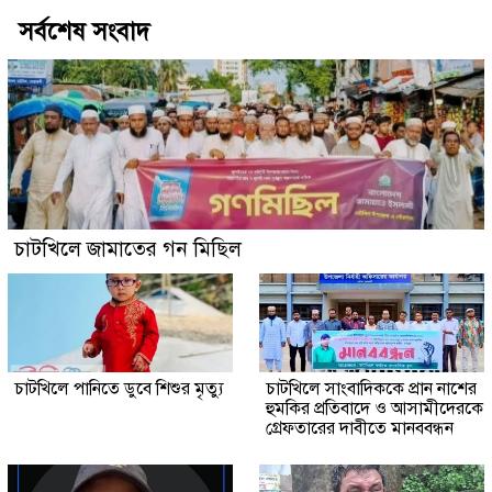
সর্বশেষ সংবাদ
চাটখিলে জামাতের গন মিছিল
চাটখিলে পানিতে ডুবে শিশুর মৃত্যু
চাটখিলে সাংবাদিককে প্রান নাশের
হুমকির প্রতিবাদে ও আসামীদেরকে
গ্রেফতারের দাবীতে মানববন্ধন