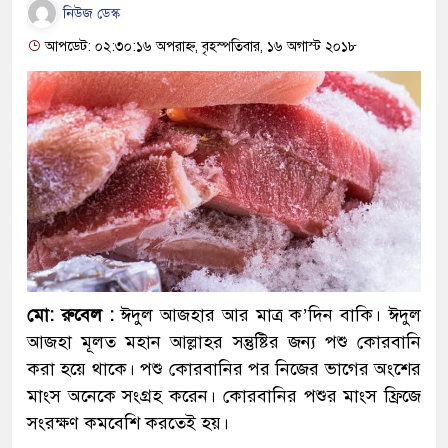
নিউজ ডেস্ক
আপডেট: ০২:৩০:১৬ অপরাহ্ন, বৃহস্পতিবার, ১৬ অগাস্ট ২০১৮
মো: রুবেল :
ঈদুল আজহার আর মাত্র ক’দিন বাকি। ঈদুল
আজহা মূলত মহান আল্লাহর সন্তুষ্টির জন্য পশু কোরবানি
করা হয়ে থাকে। পশু কোরবানির পর নিজের ভাগের অংশের
মাংস অনেকে সংগ্রহ করেন। কোরবানির পশুর মাংস ফ্রিজে
সংরক্ষণ কমবেশি করতেই হয়।