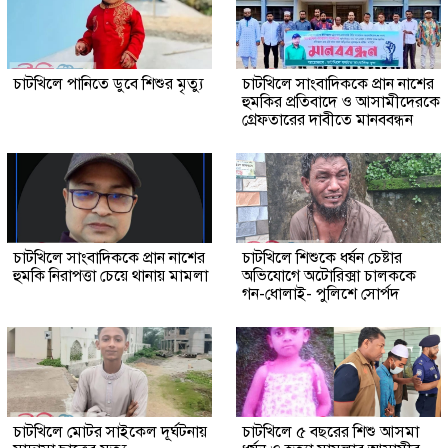
চাটখিলে পানিতে ডুবে শিশুর মৃত্যু
চাটখিলে সাংবাদিককে প্রান নাশের
হুমকির প্রতিবাদে ও আসামীদেরকে
গ্রেফতারের দাবীতে মানববন্ধন
চাটখিলে সাংবাদিককে প্রান নাশের
চাটখিলে শিশুকে ধর্ষন চেষ্টার
হুমকি নিরাপত্তা চেয়ে থানায় মামলা
অভিযোগে অটোরিক্সা চালককে
গন-ধোলাই- পুলিশে সোর্পদ
চাটখিলে মোটর সাইকেল দূর্ঘটনায়
চাটখিলে ৫ বছরের শিশু আসমা