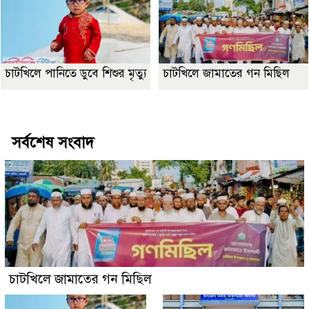
চাটখিলে পানিতে ডুবে শিশুর মৃত্যু
চাটখিলে জামাতের গন মিছিল
Best Website Design Company In Bangladesh
সর্বশেষ সংবাদ
চাটখিলে জামাতের গন মিছিল