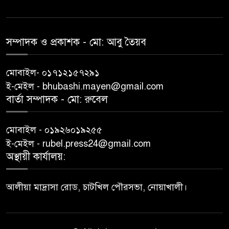
সম্পাদক ও প্রকাশক -‌ মো: আবু‌ তৈয়ব
মোবাইল- ০১৭১২১৫৭২৯১
ই-মেইল - bhubashi.mayen@gmail.com
বার্তা সম্পাদক - মো: রু‌বেল
মোবাইল - ০১৯২৬০১৯২৫৫
ই-মেইল - rubel.press24@gmail.com
অস্থায়ী কার্যালয়:
আলীয়া মাদ্রাসা রোড, চাটখিল পৌরসভা, নোয়াখালী।