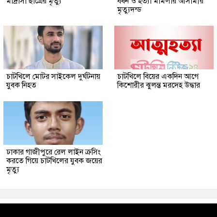
মাদ্রাসা ছাত্রের মৃত্যু
ধর্ষন ও হত্যা মামলার আসামীর
মৃত্যুদন্ড
চাটখিলে মোটর সাইকেল দুর্ঘটনায়
চাটখিলে বিয়ের একদিন আগে
যুবক নিহত
কিশোরীর ঝুলন্ত মরদেহ উদ্ধার
ঢাকার গাজীপুরে রেল লাইন ক্রসিং
করতে গিয়ে চাটখিলের যুবক জয়ের
মৃত্যু