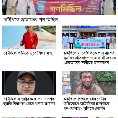
চাটখিলে জামাতের গন মিছিল
চাটখিলে পানিতে ডুবে শিশুর মৃত্যু
চাটখিলে সাংবাদিককে প্রান নাশের
হুমকির প্রতিবাদে ও আসামীদেরকে
গ্রেফতারের দাবীতে মানববন্ধন
চাটখিলে সাংবাদিককে প্রান নাশের
চাটখিলে শিশুকে ধর্ষন চেষ্টার
হুমকি নিরাপত্তা চেয়ে থানায় মামলা
অভিযোগে অটোরিক্সা চালককে
গন-ধোলাই- পুলিশে সোর্পদ