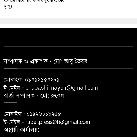
করতে গিয়ে চাটখিলের যুবক জয়ের
মৃত্যু
সম্পাদক ও প্রকাশক -‌ মো: আবু‌ তৈয়ব
মোবাইল- ০১৭১২১৫৭২৯১
ই-মেইল - bhubashi.mayen@gmail.com
বার্তা সম্পাদক - মো: রু‌বেল
মোবাইল - ০১৯২৬০১৯২৫৫
ই-মেইল - rubel.press24@gmail.com
অস্থায়ী কার্যালয়: