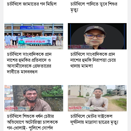
চাটখিলে জামাতের গন মিছিল
চাটখিলে পানিতে ডুবে শিশুর
মৃত্যু
চাটখিলে সাংবাদিককে প্রান
চাটখিলে সাংবাদিককে প্রান
নাশের হুমকির প্রতিবাদে ও
নাশের হুমকি নিরাপত্তা চেয়ে
আসামীদেরকে গ্রেফতারের
থানায় মামলা
দাবীতে মানববন্ধন
চাটখিলে শিশুকে ধর্ষন চেষ্টার
চাটখিলে মোটর সাইকেল
অভিযোগে অটোরিক্সা চালককে
দূর্ঘটনায় মাদ্রাসা ছাত্রের মৃত্যু
গন-ধোলাই- পুলিশে সোর্পদ