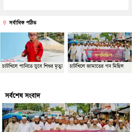
সর্বাধিক পঠিত
চাটখিলে পানিতে ডুবে শিশুর মৃত্যু
চাটখিলে জামাতের গন মিছিল
Best Website Design Company In Bangladesh
সর্বশেষ সংবাদ