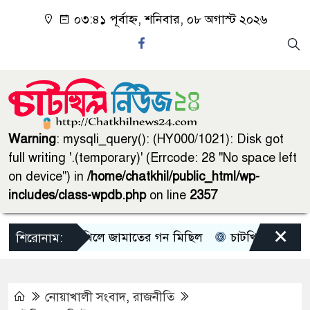
০৩:৪১ পূর্বাহ্ন, শনিবার, ০৮ অগাস্ট ২০২৬
Warning
: mysqli_query(): (HY000/1021): Disk got
full writing '.(temporary)' (Errcode: 28 "No space left
on device") in
/home/chatkhil/public_html/wp-
includes/class-wpdb.php
on line
2357
×
চাটখিলে জামাতের গন মিছিল
চাটখিলে পানিতে ডুবে শ
শিরোনাম:
নোয়াখালী সংবাদ
,
রাজনীতি