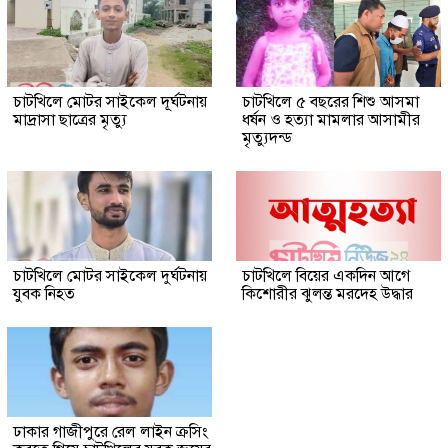
চাটখিলে মোটর সাইকেল দূর্ঘটনায়
চাটখিলে ৫ বছরের শিশু আসমা
মাদ্রাসা ছাত্রের মৃত্যু
ধর্ষন ও হত্যা মামলার আসামীর
মৃত্যুদন্ড
চাটখিলে মোটর সাইকেল দুর্ঘটনায়
চাটখিলে বিয়ের একদিন আগে
যুবক নিহত
কিশোরীর ঝুলন্ত মরদেহ উদ্ধার
ঢাকার গাজীপুরে রেল লাইন ক্রসিং