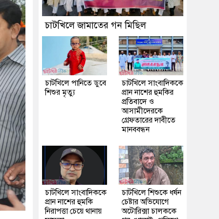
চাটখিলে জামাতের গন মিছিল
চাটখিলে পানিতে ডুবে
চাটখিলে সাংবাদিককে
শিশুর মৃত্যু
প্রান নাশের হুমকির
প্রতিবাদে ও
আসামীদেরকে
গ্রেফতারের দাবীতে
মানববন্ধন
চাটখিলে সাংবাদিককে
চাটখিলে শিশুকে ধর্ষন
প্রান নাশের হুমকি
চেষ্টার অভিযোগে
নিরাপত্তা চেয়ে থানায়
অটোরিক্সা চালককে