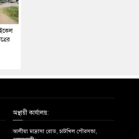
াইকেল
ত্রের
অস্থায়ী কার্যালয়:
আলীয়া মাদ্রাসা রোড, চাটখিল পৌরসভা,