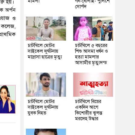
মামলা
গন-ধোলাই- পুলিশে
ুরু হয়।
সোর্পদ
বক অর্পন
াওয়াজ ও
ি কলেজ,
্রাথমিক
চাটখিলে মোটর
চাটখিলে ৫ বছরের
সাইকেল দূর্ঘটনায়
শিশু আসমা ধর্ষন ও
মাদ্রাসা ছাত্রের মৃত্যু
হত্যা মামলার
আসামীর মৃত্যুদন্ড
চাটখিলে মোটর
চাটখিলে বিয়ের
সাইকেল দুর্ঘটনায়
একদিন আগে
যুবক নিহত
কিশোরীর ঝুলন্ত
মরদেহ উদ্ধার