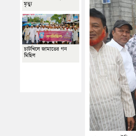
মৃত্যু
চাটখিলে জামাতের গন
মিছিল
Best Website Design
Company In
Bangladesh