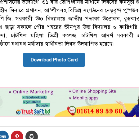
প্রশাসনের উদ্যোগে ৩১ বার তোপধ্বনির মাধ্যমে দিবসের কর্মসূচী শ
হীদ মিনারে প্রশাসন, আ’লীগসহ বিভিন্ন সংগঠনের নেতৃবৃন্দ পুষ্পস্ত
.জি. সরকারী উচ্চ বিদ্যালয়ে জাতীয় পতাকা উত্তোলন, কুচক
হয়। এ ছাড়া সকালে পৌর শহরের ভীমপুর উচ্চ বিদ্যালয় ও কারিগর
াসা, চাটখিল মহিলা ডিগ্রী কলেজ, চাটখিল আদর্শ সরকারী প
ষ্ঠানে যথাযথ মর্যাদায় স্বাধীনতা দিবস উদযাপিত হয়েছে।
Download Photo Card