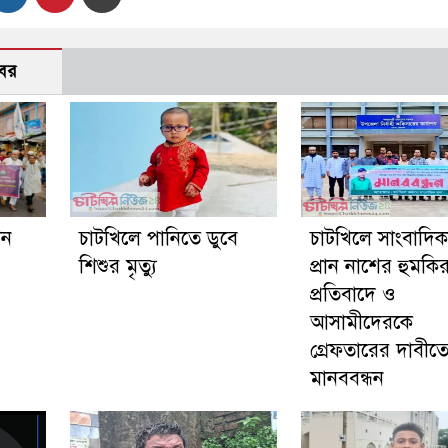
বর
গন
চাটখিলে পানিতে ডুবে
চাটখিলে সাংবাদি
শিশুর মৃত্যু
প্রান নাশের হুমকি
প্রতিবাদে ও
আসামীদেরকে
গ্রেফতারের দাবীত
মানববন্ধন