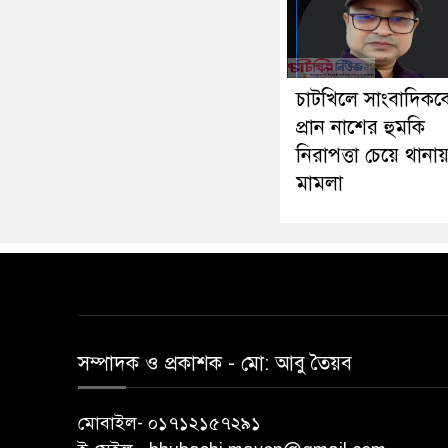
চাটখিলে সাংবাদিকক
প্রান নাশের হুমকি
নিরাপত্তা চেয়ে থানা
মামলা
সম্পাদক ও প্রকাশক -‌ মো: আবু‌ তৈয়ব
মোবাইল- ০১৭১২১৫৭২৯১