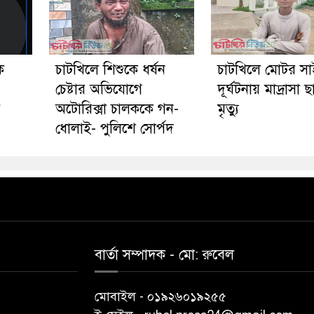
ে
চাটখিলে শিশুকে ধর্ষন
চাটখিলে মোটর স
চেষ্টার অভিযোগে
দূর্ঘটনায় মাদ্রাসা ছা
য়
অটোরিক্সা চালককে গন-
মৃত্যু
ধোলাই- পুলিশে সোর্পদ
বার্তা সম্পাদক - মো: রু‌বেল
মোবাইল - ০১৯২৬০১৯২৫৫