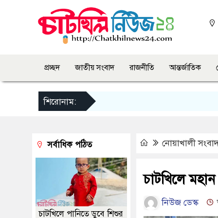
প্রচ্ছদ
জাতীয় সংবাদ
রাজনীতি
আন্তর্জাতিক
শিরোনাম:
নোয়াখালী সংবা
সর্বাধিক পঠিত
চাটখিলে মহান
নিউজ ডেস্ক
চাটখিলে পানিতে ডুবে শিশুর