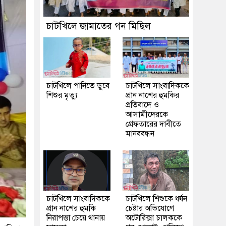
চাটখিলে জামাতের গন মিছিল
চাটখিলে পানিতে ডুবে
চাটখিলে সাংবাদিককে
শিশুর মৃত্যু
প্রান নাশের হুমকির
প্রতিবাদে ও
আসামীদেরকে
গ্রেফতারের দাবীতে
মানববন্ধন
চাটখিলে সাংবাদিককে
চাটখিলে শিশুকে ধর্ষন
প্রান নাশের হুমকি
চেষ্টার অভিযোগে
নিরাপত্তা চেয়ে থানায়
অটোরিক্সা চালককে