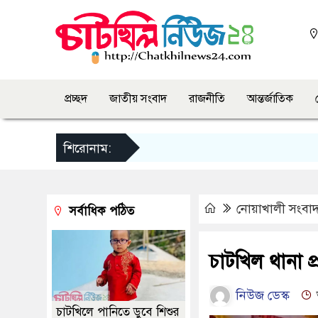
প্রচ্ছদ
জাতীয় সংবাদ
রাজনীতি
আন্তর্জাতিক
শিরোনাম:
নোয়াখালী সংবা
সর্বাধিক পঠিত
চাটখিল থানা 
নিউজ ডেস্ক
চাটখিলে পানিতে ডুবে শিশুর