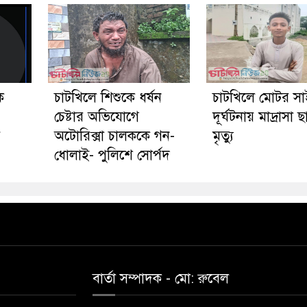
ে
চাটখিলে শিশুকে ধর্ষন
চাটখিলে মোটর স
চেষ্টার অভিযোগে
দূর্ঘটনায় মাদ্রাসা ছা
য়
অটোরিক্সা চালককে গন-
মৃত্যু
ধোলাই- পুলিশে সোর্পদ
বার্তা সম্পাদক - মো: রু‌বেল