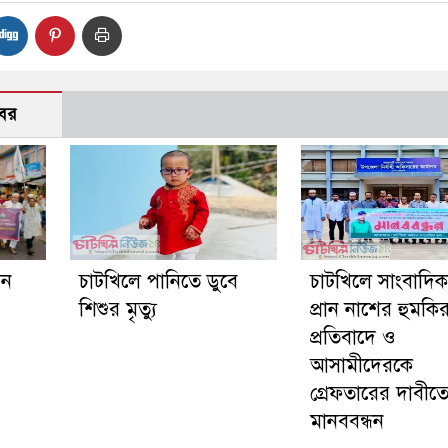
বর
গন
চাটখিলে পানিতে ডুবে
চাটখিলে সাংবাদি
শিশুর মৃত্যু
প্রান নাশের হুমকি
প্রতিবাদে ও
আসামীদেরকে
গ্রেফতারের দাবীত
মানববন্ধন