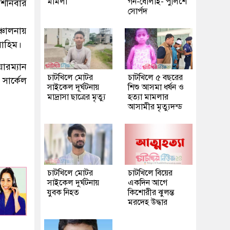
মামলা
গন-ধোলাই- পুলিশে
 শনিবার
সোর্পদ
ঞ্চালনায়
রাহিম।
রম্যান
চাটখিলে মোটর
চাটখিলে ৫ বছরের
সার্কেল
সাইকেল দূর্ঘটনায়
শিশু আসমা ধর্ষন ও
মাদ্রাসা ছাত্রের মৃত্যু
হত্যা মামলার
আসামীর মৃত্যুদন্ড
চাটখিলে মোটর
চাটখিলে বিয়ের
সাইকেল দুর্ঘটনায়
একদিন আগে
যুবক নিহত
কিশোরীর ঝুলন্ত
মরদেহ উদ্ধার