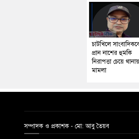
চাটখিলে সাংবাদিকক
প্রান নাশের হুমকি
নিরাপত্তা চেয়ে থানা
মামলা
সম্পাদক ও প্রকাশক -‌ মো: আবু‌ তৈয়ব