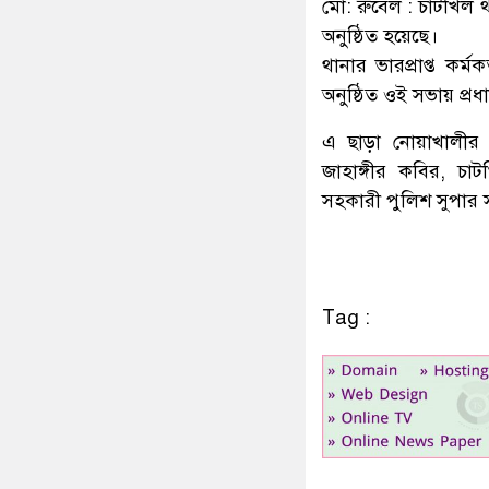
মো: রুবেল : চাটখিল থ
অনুষ্ঠিত হয়েছে।
থানার ভারপ্রাপ্ত কর্
অনুষ্ঠিত ওই সভায় প্
এ ছাড়া নোয়াখালীর 
জাহাঙ্গীর কবির, চা
সহকারী পুলিশ সুপার 
Tag :