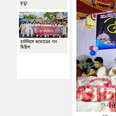
মৃত্যু
চাটখিলে জামাতের গন
মিছিল
Best Website Design
Company In
Bangladesh