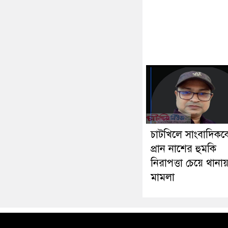
চাটখিলে সাংবাদিকক
প্রান নাশের হুমকি
নিরাপত্তা চেয়ে থানা
মামলা