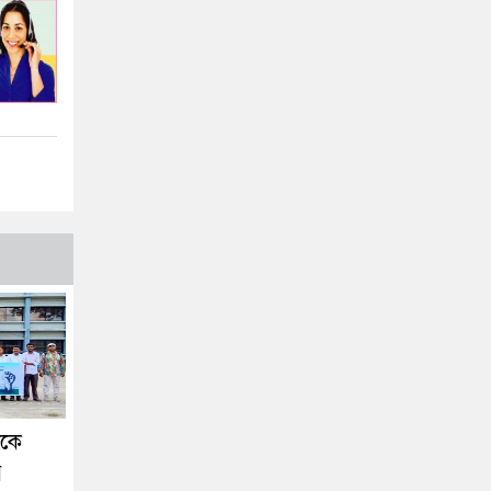
ককে
র