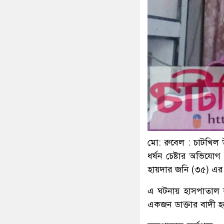
মো: রু‌বেল : চাটখিল 
ধর্ষন চেষ্টার অভিযো
হায়দার জনি (৩৫) এর 
এ ঘটনায় হাসপাতাল কর
একজন ডাক্তার বাদী হ