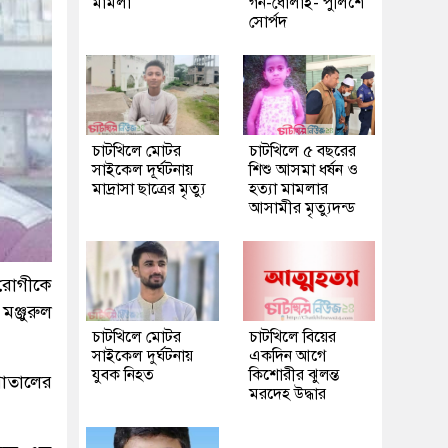
মামলা
গন-ধোলাই- পুলিশে
সোর্পদ
চাটখিলে মোটর
চাটখিলে ৫ বছরের
সাইকেল দূর্ঘটনায়
শিশু আসমা ধর্ষন ও
মাদ্রাসা ছাত্রের মৃত্যু
হত্যা মামলার
আসামীর মৃত্যুদন্ড
ত রোগীকে
ঞ্জুরুল
চাটখিলে মোটর
চাটখিলে বিয়ের
সাইকেল দুর্ঘটনায়
একদিন আগে
যুবক নিহত
কিশোরীর ঝুলন্ত
পাতালের
মরদেহ উদ্ধার