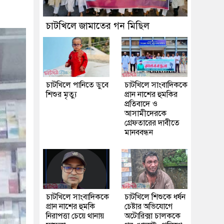
চাটখিলে জামাতের গন মিছিল
চাটখিলে পানিতে ডুবে
চাটখিলে সাংবাদিককে
শিশুর মৃত্যু
প্রান নাশের হুমকির
প্রতিবাদে ও
আসামীদেরকে
গ্রেফতারের দাবীতে
মানববন্ধন
চাটখিলে সাংবাদিককে
চাটখিলে শিশুকে ধর্ষন
প্রান নাশের হুমকি
চেষ্টার অভিযোগে
নিরাপত্তা চেয়ে থানায়
অটোরিক্সা চালককে