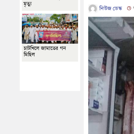
মৃত্যু
নিউজ ডেস্ক
চাটখিলে জামাতের গন
মিছিল
Best Website Design
Company In
Bangladesh