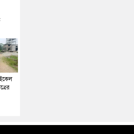
ে
াইকেল
ত্রের