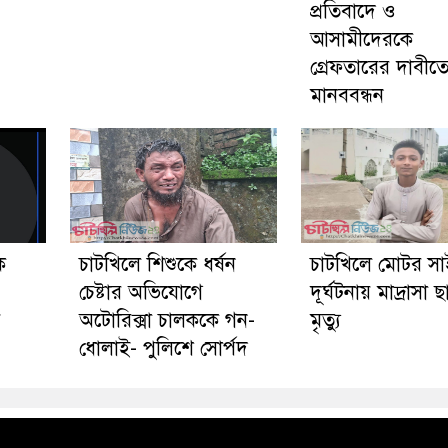
প্রতিবাদে ও
আসামীদেরকে
গ্রেফতারের দাবীত
মানববন্ধন
ে
চাটখিলে শিশুকে ধর্ষন
চাটখিলে মোটর স
চেষ্টার অভিযোগে
দূর্ঘটনায় মাদ্রাসা ছা
য়
অটোরিক্সা চালককে গন-
মৃত্যু
ধোলাই- পুলিশে সোর্পদ