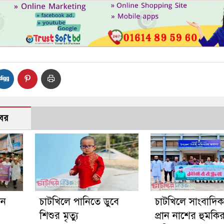
বর
গন
চাটখিলে পানিতে ডুবে
চাটখিলে সাংবাদি
শিশুর মৃত্যু
প্রান নাশের হুমকি