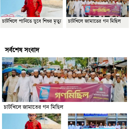
চাটখিলে পানিতে ডুবে শিশুর মৃত্যু
চাটখিলে জামাতের গন মিছিল
Best Website Design Company In Bangladesh
সর্বশেষ সংবাদ
চাটখিলে জামাতের গন মিছিল