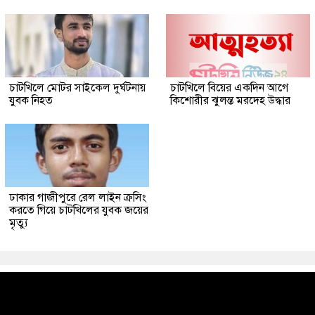
চাটখিলে মোটর সাইকেল দুর্ঘটনায়
চাটখিলে বিয়ের একদিন আগে
যুবক নিহত
কিশোরীর ঝুলন্ত মরদেহ উদ্ধার
ঢাকার গাজীপুরে রেল লাইন ক্রসিং
করতে গিয়ে চাটখিলের যুবক জয়ের
মৃত্যু