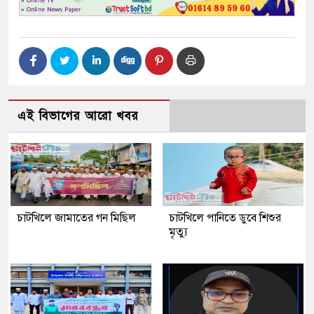
এই বিভাগের আরো খবর
চাটখিলে জামাতের গন মিছিল
চাটখিলে পানিতে ডুবে শিশুর
মৃত্যু