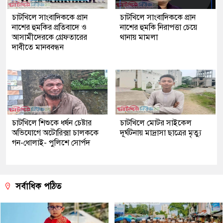
চাটখিলে সাংবাদিককে প্রান
চাটখিলে সাংবাদিককে প্রান
নাশের হুমকির প্রতিবাদে ও
নাশের হুমকি নিরাপত্তা চেয়ে
আসামীদেরকে গ্রেফতারের
থানায় মামলা
দাবীতে মানববন্ধন
চাটখিলে শিশুকে ধর্ষন চেষ্টার
চাটখিলে মোটর সাইকেল
অভিযোগে অটোরিক্সা চালককে
দূর্ঘটনায় মাদ্রাসা ছাত্রের মৃত্যু
গন-ধোলাই- পুলিশে সোর্পদ
সর্বাধিক পঠিত