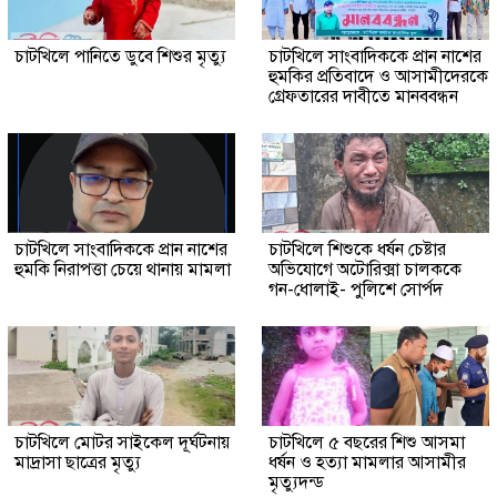
চাটখিলে পানিতে ডুবে শিশুর মৃত্যু
চাটখিলে সাংবাদিককে প্রান নাশের
হুমকির প্রতিবাদে ও আসামীদেরকে
গ্রেফতারের দাবীতে মানববন্ধন
চাটখিলে সাংবাদিককে প্রান নাশের
চাটখিলে শিশুকে ধর্ষন চেষ্টার
হুমকি নিরাপত্তা চেয়ে থানায় মামলা
অভিযোগে অটোরিক্সা চালককে
গন-ধোলাই- পুলিশে সোর্পদ
চাটখিলে মোটর সাইকেল দূর্ঘটনায়
চাটখিলে ৫ বছরের শিশু আসমা
মাদ্রাসা ছাত্রের মৃত্যু
ধর্ষন ও হত্যা মামলার আসামীর
মৃত্যুদন্ড