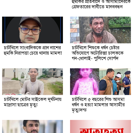
হুমকির প্রতিবাদে ও আসামীদেরকে
গ্রেফতারের দাবীতে মানববন্ধন
চাটখিলে সাংবাদিককে প্রান নাশের
চাটখিলে শিশুকে ধর্ষন চেষ্টার
হুমকি নিরাপত্তা চেয়ে থানায় মামলা
অভিযোগে অটোরিক্সা চালককে
গন-ধোলাই- পুলিশে সোর্পদ
চাটখিলে মোটর সাইকেল দূর্ঘটনায়
চাটখিলে ৫ বছরের শিশু আসমা
মাদ্রাসা ছাত্রের মৃত্যু
ধর্ষন ও হত্যা মামলার আসামীর
মৃত্যুদন্ড