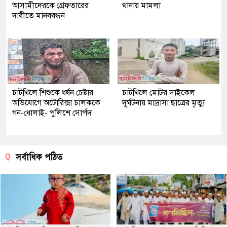
আসামীদেরকে গ্রেফতারের
থানায় মামলা
দাবীতে মানববন্ধন
চাটখিলে শিশুকে ধর্ষন চেষ্টার
চাটখিলে মোটর সাইকেল
অভিযোগে অটোরিক্সা চালককে
দূর্ঘটনায় মাদ্রাসা ছাত্রের মৃত্যু
গন-ধোলাই- পুলিশে সোর্পদ
সর্বাধিক পঠিত