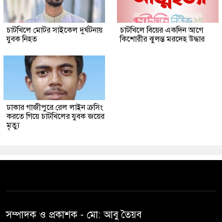
চাটখিলে মোটর সাইকেল দুর্ঘটনায়
চাটখিলে বিয়ের একদিন আগে
যুবক নিহত
কিশোরীর ঝুলন্ত মরদেহ উদ্ধার
ঢাকার গাজীপুরে রেল লাইন ক্রসিং
করতে গিয়ে চাটখিলের যুবক জয়ের
মৃত্যু
সম্পাদক ও প্রকাশক -‌ মো: আবু‌ তৈয়ব