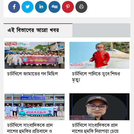
এই বিভাগের আরো খবর
চাটখিলে জামাতের গন মিছিল
চাটখিলে পানিতে ডুবে শিশুর
মৃত্যু
চাটখিলে সাংবাদিককে প্রান
চাটখিলে সাংবাদিককে প্রান
নাশের হুমকির প্রতিবাদে ও
নাশের হুমকি নিরাপত্তা চেয়ে