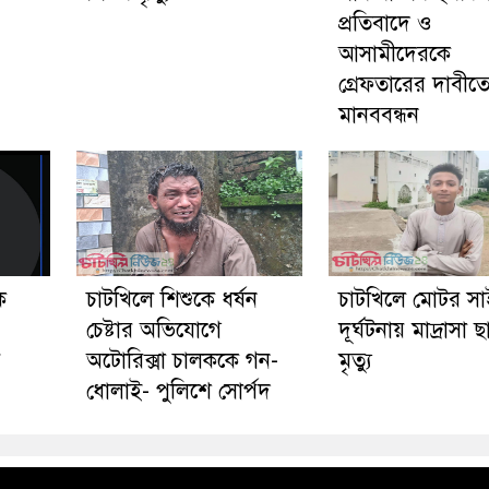
প্রতিবাদে ও
আসামীদেরকে
গ্রেফতারের দাবীত
মানববন্ধন
ে
চাটখিলে শিশুকে ধর্ষন
চাটখিলে মোটর স
চেষ্টার অভিযোগে
দূর্ঘটনায় মাদ্রাসা ছা
য়
অটোরিক্সা চালককে গন-
মৃত্যু
ধোলাই- পুলিশে সোর্পদ