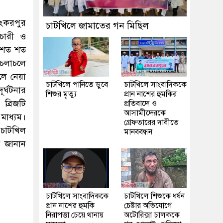
সংকরপুর
চাটখিলে জামাতের গন মিছিল
থচারী ও
ত শত শত
ন চলাচলে
লে নেয়া
চাটখিলে পানিতে ডুবে
চাটখিলে সাংবাদিককে
ূর্ঘটনার
শিশুর মৃত্যু
প্রান নাশের হুমকির
ব্রিজটি
প্রতিবাদে ও
আসামীদেরকে
মাধ্যম।
গ্রেফতারের দাবীতে
 চাটখিল
মানববন্ধন
 জানান
চাটখিলে সাংবাদিককে
চাটখিলে শিশুকে ধর্ষন
প্রান নাশের হুমকি
চেষ্টার অভিযোগে
নিরাপত্তা চেয়ে থানায়
অটোরিক্সা চালককে