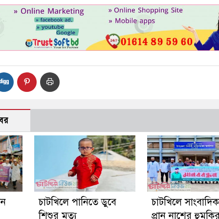
বর
গন
চাটখিলে পানিতে ডুবে
চাটখিলে সাংবাদি
শিশুর মৃত্যু
প্রান নাশের হুমকি