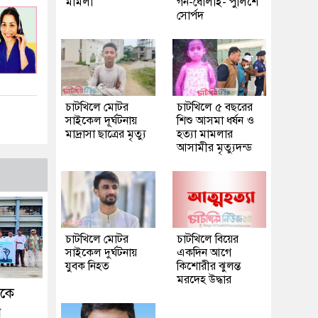
মামলা
গন-ধোলাই- পুলিশে
সোর্পদ
চাটখিলে মোটর
চাটখিলে ৫ বছরের
সাইকেল দূর্ঘটনায়
শিশু আসমা ধর্ষন ও
মাদ্রাসা ছাত্রের মৃত্যু
হত্যা মামলার
আসামীর মৃত্যুদন্ড
চাটখিলে মোটর
চাটখিলে বিয়ের
সাইকেল দুর্ঘটনায়
একদিন আগে
যুবক নিহত
কিশোরীর ঝুলন্ত
মরদেহ উদ্ধার
ককে
র