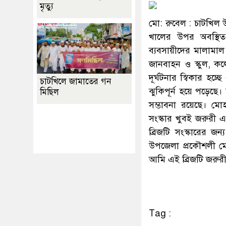
মৃত্যু
মো: রুবেল : চাটখিল
খালের উপর অবস্থিত ব
ব্যবসায়ীদের মালামাল 
জানবাহন ও স্কুল, কলে
দূর্ঘটনার স্বিকার হ
চাটখিলে জামাতের গন
ঝুকিপূর্ন হয়ে পড়েছে। 
মিছিল
সম্ভাবনা রয়েছে। মোহ
Best Website Design
সংস্কার খুবই জরুরী 
Company In
ব্রিজটি সংস্কারের জন
Bangladesh
উপজেলা প্রকৌশলী ম
আমি এই ব্রিজটি জরুরী 
Tag :