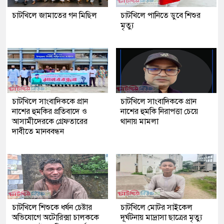
চাটখিলে জামাতের গন মিছিল
চাটখিলে পানিতে ডুবে শিশুর
মৃত্যু
চাটখিলে সাংবাদিককে প্রান
চাটখিলে সাংবাদিককে প্রান
নাশের হুমকির প্রতিবাদে ও
নাশের হুমকি নিরাপত্তা চেয়ে
আসামীদেরকে গ্রেফতারের
থানায় মামলা
দাবীতে মানববন্ধন
চাটখিলে শিশুকে ধর্ষন চেষ্টার
চাটখিলে মোটর সাইকেল
অভিযোগে অটোরিক্সা চালককে
দূর্ঘটনায় মাদ্রাসা ছাত্রের মৃত্যু