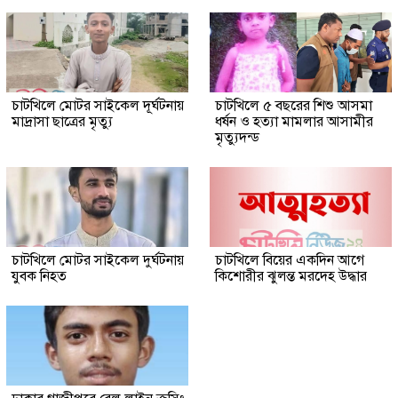
চাটখিলে মোটর সাইকেল দূর্ঘটনায়
চাটখিলে ৫ বছরের শিশু আসমা
মাদ্রাসা ছাত্রের মৃত্যু
ধর্ষন ও হত্যা মামলার আসামীর
মৃত্যুদন্ড
চাটখিলে মোটর সাইকেল দুর্ঘটনায়
চাটখিলে বিয়ের একদিন আগে
যুবক নিহত
কিশোরীর ঝুলন্ত মরদেহ উদ্ধার