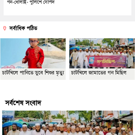
গন-ধোলাই- পুলিশে সোর্পদ
সর্বাধিক পঠিত
চাটখিলে পানিতে ডুবে শিশুর মৃত্যু
চাটখিলে জামাতের গন মিছিল
Best Website Design Company In Bangladesh
সর্বশেষ সংবাদ