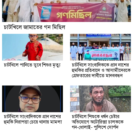
চাটখিলে জামাতের গন মিছিল
চাটখিলে পানিতে ডুবে শিশুর মৃত্যু
চাটখিলে সাংবাদিককে প্রান নাশের
হুমকির প্রতিবাদে ও আসামীদেরকে
গ্রেফতারের দাবীতে মানববন্ধন
চাটখিলে সাংবাদিককে প্রান নাশের
চাটখিলে শিশুকে ধর্ষন চেষ্টার
হুমকি নিরাপত্তা চেয়ে থানায় মামলা
অভিযোগে অটোরিক্সা চালককে
গন-ধোলাই- পুলিশে সোর্পদ