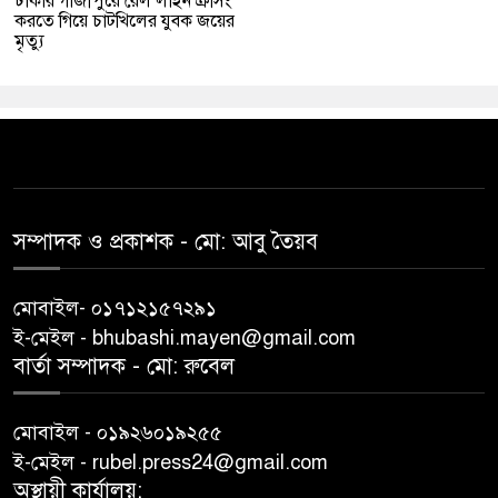
ঢাকার গাজীপুরে রেল লাইন ক্রসিং
করতে গিয়ে চাটখিলের যুবক জয়ের
মৃত্যু
সম্পাদক ও প্রকাশক -‌ মো: আবু‌ তৈয়ব
মোবাইল- ০১৭১২১৫৭২৯১
ই-মেইল - bhubashi.mayen@gmail.com
বার্তা সম্পাদক - মো: রু‌বেল
মোবাইল - ০১৯২৬০১৯২৫৫
ই-মেইল - rubel.press24@gmail.com
অস্থায়ী কার্যালয়: