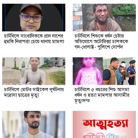
চাটখিলে সাংবাদিককে প্রান নাশের
চাটখিলে শিশুকে ধর্ষন চেষ্টার
হুমকি নিরাপত্তা চেয়ে থানায় মামলা
অভিযোগে অটোরিক্সা চালককে
গন-ধোলাই- পুলিশে সোর্পদ
চাটখিলে মোটর সাইকেল দূর্ঘটনায়
চাটখিলে ৫ বছরের শিশু আসমা
মাদ্রাসা ছাত্রের মৃত্যু
ধর্ষন ও হত্যা মামলার আসামীর
মৃত্যুদন্ড