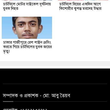
চাটখিলে মোটর সাইকেল দুর্ঘটনায়
চাটখিলে বিয়ের একদিন আগে
যুবক নিহত
কিশোরীর ঝুলন্ত মরদেহ উদ্ধার
ঢাকার গাজীপুরে রেল লাইন ক্রসিং
করতে গিয়ে চাটখিলের যুবক জয়ের
মৃত্যু
সম্পাদক ও প্রকাশক -‌ মো: আবু‌ তৈয়ব