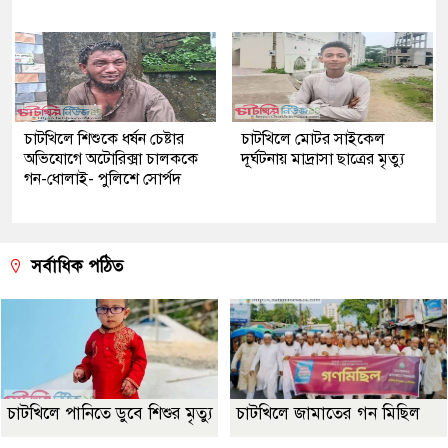
চাটখিলে শিশুকে ধর্ষন চেষ্টার
চাটখিলে মোটর সাইকেল
অভিযোগে অটোরিক্সা চালককে
দূর্ঘটনায় মাদ্রাসা ছাত্রের মৃত্যু
গন-ধোলাই- পুলিশে সোর্পদ
সর্বাধিক পঠিত
চাটখিলে পানিতে ডুবে শিশুর মৃত্যু
চাটখিলে জামাতের গন মিছিল