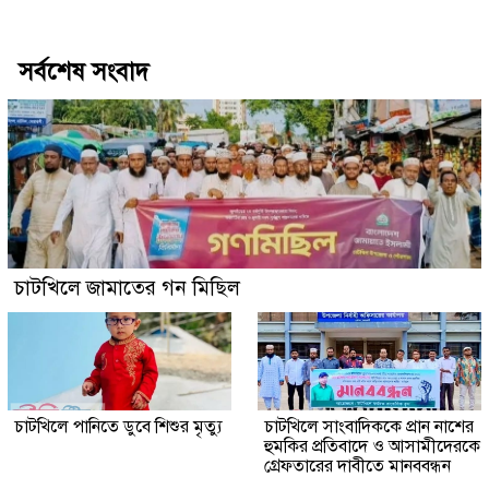
Best Website Design Company In Bangladesh
সর্বশেষ সংবাদ
চাটখিলে জামাতের গন মিছিল
চাটখিলে পানিতে ডুবে শিশুর মৃত্যু
চাটখিলে সাংবাদিককে প্রান নাশের
হুমকির প্রতিবাদে ও আসামীদেরকে
গ্রেফতারের দাবীতে মানববন্ধন