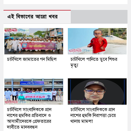
এই বিভাগের আরো খবর
চাটখিলে জামাতের গন মিছিল
চাটখিলে পানিতে ডুবে শিশুর
মৃত্যু
চাটখিলে সাংবাদিককে প্রান
চাটখিলে সাংবাদিককে প্রান
নাশের হুমকির প্রতিবাদে ও
নাশের হুমকি নিরাপত্তা চেয়ে
আসামীদেরকে গ্রেফতারের
থানায় মামলা
দাবীতে মানববন্ধন