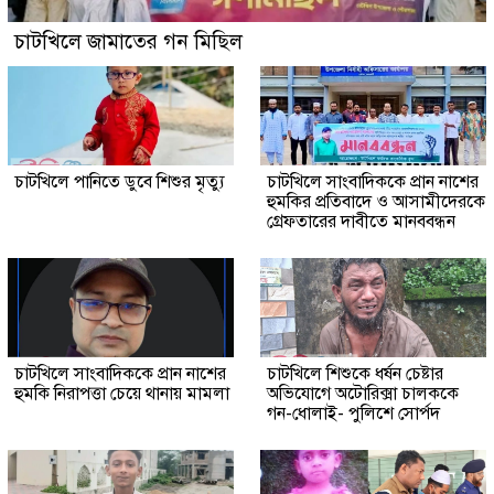
চাটখিলে জামাতের গন মিছিল
চাটখিলে পানিতে ডুবে শিশুর মৃত্যু
চাটখিলে সাংবাদিককে প্রান নাশের
হুমকির প্রতিবাদে ও আসামীদেরকে
গ্রেফতারের দাবীতে মানববন্ধন
চাটখিলে সাংবাদিককে প্রান নাশের
চাটখিলে শিশুকে ধর্ষন চেষ্টার
হুমকি নিরাপত্তা চেয়ে থানায় মামলা
অভিযোগে অটোরিক্সা চালককে
গন-ধোলাই- পুলিশে সোর্পদ