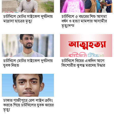
চাটখিলে মোটর সাইকেল দূর্ঘটনায়
চাটখিলে ৫ বছরের শিশু আসমা
মাদ্রাসা ছাত্রের মৃত্যু
ধর্ষন ও হত্যা মামলার আসামীর
মৃত্যুদন্ড
চাটখিলে মোটর সাইকেল দুর্ঘটনায়
চাটখিলে বিয়ের একদিন আগে
যুবক নিহত
কিশোরীর ঝুলন্ত মরদেহ উদ্ধার
ঢাকার গাজীপুরে রেল লাইন ক্রসিং
করতে গিয়ে চাটখিলের যুবক জয়ের
মৃত্যু