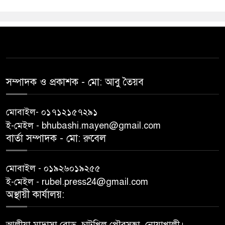
সম্পাদক ও প্রকাশক -‌ মো: আবু‌ তৈয়ব
মোবাইল- ০১৭১২১৫৭২৯১
ই-মেইল - bhubashi.mayen@gmail.com
বার্তা সম্পাদক - মো: রু‌বেল
মোবাইল - ০১৯২৬০১৯২৫৫
ই-মেইল - rubel.press24@gmail.com
অস্থায়ী কার্যালয়:
আলীয়া মাদ্রাসা রোড, চাটখিল পৌরসভা, নোয়াখালী।