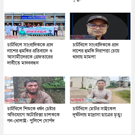
চাটখিলে সাংবাদিককে প্রান
চাটখিলে সাংবাদিককে প্রান
নাশের হুমকির প্রতিবাদে ও
নাশের হুমকি নিরাপত্তা চেয়ে
আসামীদেরকে গ্রেফতারের
থানায় মামলা
দাবীতে মানববন্ধন
চাটখিলে শিশুকে ধর্ষন চেষ্টার
চাটখিলে মোটর সাইকেল
অভিযোগে অটোরিক্সা চালককে
দূর্ঘটনায় মাদ্রাসা ছাত্রের মৃত্যু
গন-ধোলাই- পুলিশে সোর্পদ