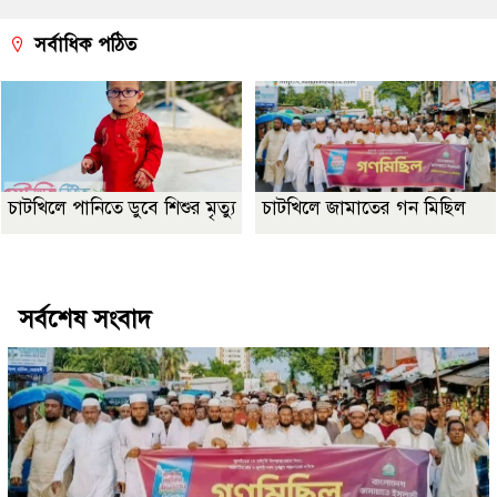
সর্বাধিক পঠিত
চাটখিলে পানিতে ডুবে শিশুর মৃত্যু
চাটখিলে জামাতের গন মিছিল
Best Website Design Company In Bangladesh
সর্বশেষ সংবাদ