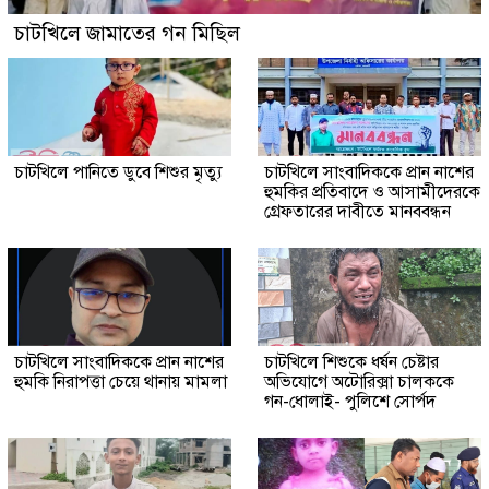
চাটখিলে জামাতের গন মিছিল
চাটখিলে পানিতে ডুবে শিশুর মৃত্যু
চাটখিলে সাংবাদিককে প্রান নাশের
হুমকির প্রতিবাদে ও আসামীদেরকে
গ্রেফতারের দাবীতে মানববন্ধন
চাটখিলে সাংবাদিককে প্রান নাশের
চাটখিলে শিশুকে ধর্ষন চেষ্টার
হুমকি নিরাপত্তা চেয়ে থানায় মামলা
অভিযোগে অটোরিক্সা চালককে
গন-ধোলাই- পুলিশে সোর্পদ