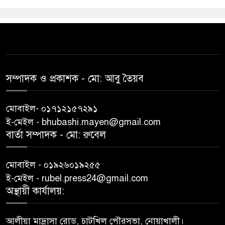
সম্পাদক ও প্রকাশক -‌ মো: আবু‌ তৈয়ব
মোবাইল- ০১৭১২১৫৭২৯১
ই-মেইল - bhubashi.mayen@gmail.com
বার্তা সম্পাদক - মো: রু‌বেল
মোবাইল - ০১৯২৬০১৯২৫৫
ই-মেইল - rubel.press24@gmail.com
অস্থায়ী কার্যালয়:
আলীয়া মাদ্রাসা রোড, চাটখিল পৌরসভা, নোয়াখালী।