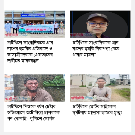
চাটখিলে সাংবাদিককে প্রান
চাটখিলে সাংবাদিককে প্রান
নাশের হুমকির প্রতিবাদে ও
নাশের হুমকি নিরাপত্তা চেয়ে
আসামীদেরকে গ্রেফতারের
থানায় মামলা
দাবীতে মানববন্ধন
চাটখিলে শিশুকে ধর্ষন চেষ্টার
চাটখিলে মোটর সাইকেল
অভিযোগে অটোরিক্সা চালককে
দূর্ঘটনায় মাদ্রাসা ছাত্রের মৃত্যু
গন-ধোলাই- পুলিশে সোর্পদ