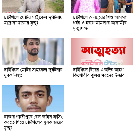
চাটখিলে মোটর সাইকেল দূর্ঘটনায়
চাটখিলে ৫ বছরের শিশু আসমা
মাদ্রাসা ছাত্রের মৃত্যু
ধর্ষন ও হত্যা মামলার আসামীর
মৃত্যুদন্ড
চাটখিলে মোটর সাইকেল দুর্ঘটনায়
চাটখিলে বিয়ের একদিন আগে
যুবক নিহত
কিশোরীর ঝুলন্ত মরদেহ উদ্ধার
ঢাকার গাজীপুরে রেল লাইন ক্রসিং
করতে গিয়ে চাটখিলের যুবক জয়ের
মৃত্যু