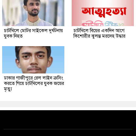
চাটখিলে মোটর সাইকেল দুর্ঘটনায়
চাটখিলে বিয়ের একদিন আগে
যুবক নিহত
কিশোরীর ঝুলন্ত মরদেহ উদ্ধার
ঢাকার গাজীপুরে রেল লাইন ক্রসিং
করতে গিয়ে চাটখিলের যুবক জয়ের
মৃত্যু