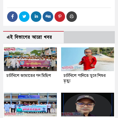
এই বিভাগের আরো খবর
চাটখিলে জামাতের গন মিছিল
চাটখিলে পানিতে ডুবে শিশুর
মৃত্যু