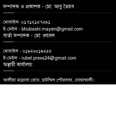
সম্পাদক ও প্রকাশক -‌ মো: আবু‌ তৈয়ব
মোবাইল- ০১৭১২১৫৭২৯১
ই-মেইল - bhubashi.mayen@gmail.com
বার্তা সম্পাদক - মো: রু‌বেল
মোবাইল - ০১৯২৬০১৯২৫৫
ই-মেইল - rubel.press24@gmail.com
অস্থায়ী কার্যালয়:
আলীয়া মাদ্রাসা রোড, চাটখিল পৌরসভা, নোয়াখালী।
© All rights reserved
Web Design By
Trust Soft BD