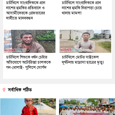
চাটখিলে সাংবাদিককে প্রান
চাটখিলে সাংবাদিককে প্রান
নাশের হুমকির প্রতিবাদে ও
নাশের হুমকি নিরাপত্তা চেয়ে
আসামীদেরকে গ্রেফতারের
থানায় মামলা
দাবীতে মানববন্ধন
চাটখিলে শিশুকে ধর্ষন চেষ্টার
চাটখিলে মোটর সাইকেল
অভিযোগে অটোরিক্সা চালককে
দূর্ঘটনায় মাদ্রাসা ছাত্রের মৃত্যু
গন-ধোলাই- পুলিশে সোর্পদ
সর্বাধিক পঠিত