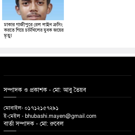
ঢাকার গাজীপুরে রেল লাইন ক্রসিং
করতে গিয়ে চাটখিলের যুবক জয়ের
মৃত্যু
সম্পাদক ও প্রকাশক -‌ মো: আবু‌ তৈয়ব
মোবাইল- ০১৭১২১৫৭২৯১
ই-মেইল - bhubashi.mayen@gmail.com
বার্তা সম্পাদক - মো: রু‌বেল