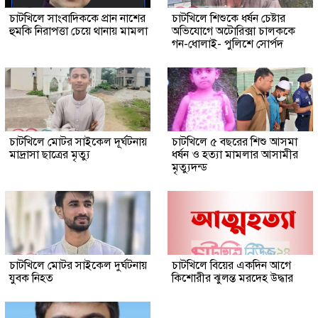
চাটখিলে সাংবাদিককে প্রান নাশের
চাটখিলে শিশুকে ধর্ষন চেষ্টার
হুমকি নিরাপত্তা চেয়ে থানায় মামলা
অভিযোগে অটোরিক্সা চালককে
গন-ধোলাই- পুলিশে সোর্পদ
চাটখিলে মোটর সাইকেল দূর্ঘটনায়
চাটখিলে ৫ বছরের শিশু আসমা
মাদ্রাসা ছাত্রের মৃত্যু
ধর্ষন ও হত্যা মামলার আসামীর
মৃত্যুদন্ড
চাটখিলে মোটর সাইকেল দুর্ঘটনায়
চাটখিলে বিয়ের একদিন আগে
যুবক নিহত
কিশোরীর ঝুলন্ত মরদেহ উদ্ধার