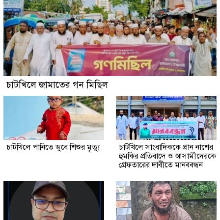
চাটখিলে জামাতের গন মিছিল
চাটখিলে পানিতে ডুবে শিশুর মৃত্যু
চাটখিলে সাংবাদিককে প্রান নাশের
হুমকির প্রতিবাদে ও আসামীদেরকে
গ্রেফতারের দাবীতে মানববন্ধন