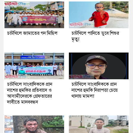
চাটখিলে জামাতের গন মিছিল
চাটখিলে পানিতে ডুবে শিশুর
মৃত্যু
চাটখিলে সাংবাদিককে প্রান
চাটখিলে সাংবাদিককে প্রান
নাশের হুমকির প্রতিবাদে ও
নাশের হুমকি নিরাপত্তা চেয়ে
আসামীদেরকে গ্রেফতারের
থানায় মামলা
দাবীতে মানববন্ধন