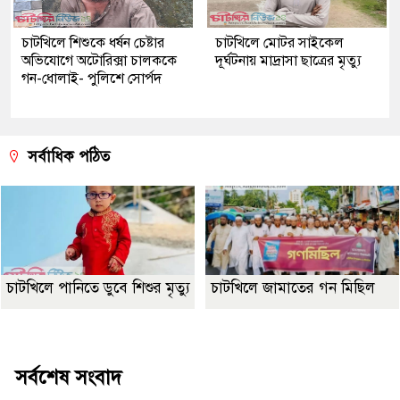
চাটখিলে শিশুকে ধর্ষন চেষ্টার
চাটখিলে মোটর সাইকেল
অভিযোগে অটোরিক্সা চালককে
দূর্ঘটনায় মাদ্রাসা ছাত্রের মৃত্যু
গন-ধোলাই- পুলিশে সোর্পদ
সর্বাধিক পঠিত
চাটখিলে পানিতে ডুবে শিশুর মৃত্যু
চাটখিলে জামাতের গন মিছিল
Best Website Design Company In Bangladesh
সর্বশেষ সংবাদ