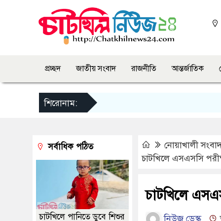
প্রচ্ছদ
জাতীয় সংবাদ
রাজনীতি
আন্তর্জাতিক
শিরোনাম:
নোয়াখালী সংবা
সর্বাধিক পঠিত
চাটখিলে এসএসসি পরীক্ষ
চাটখিলে এসএসস
চাটখিলে পানিতে ডুবে শিশুর
নিউজ ডেস্ক