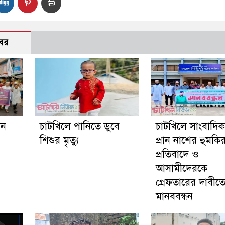
বর
গন
চাটখিলে পানিতে ডুবে
চাটখিলে সাংবাদি
শিশুর মৃত্যু
প্রান নাশের হুমকি
প্রতিবাদে ও
আসামীদেরকে
গ্রেফতারের দাবীত
মানববন্ধন