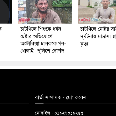
ে
চাটখিলে শিশুকে ধর্ষন
চাটখিলে মোটর স
চেষ্টার অভিযোগে
দূর্ঘটনায় মাদ্রাসা ছা
য়
অটোরিক্সা চালককে গন-
মৃত্যু
ধোলাই- পুলিশে সোর্পদ
বার্তা সম্পাদক - মো: রু‌বেল
মোবাইল - ০১৯২৬০১৯২৫৫