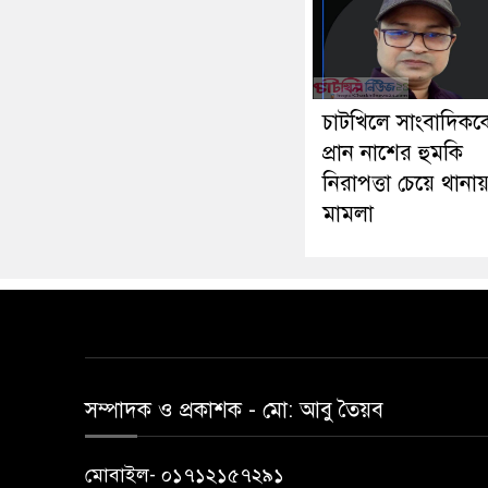
চাটখিলে সাংবাদিকক
প্রান নাশের হুমকি
নিরাপত্তা চেয়ে থানা
মামলা
সম্পাদক ও প্রকাশক -‌ মো: আবু‌ তৈয়ব
মোবাইল- ০১৭১২১৫৭২৯১