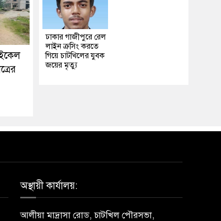
ঢাকার গাজীপুরে রেল
লাইন ক্রসিং করতে
াইকেল
গিয়ে চাটখিলের যুবক
জয়ের মৃত্যু
ত্রের
অস্থায়ী কার্যালয়:
আলীয়া মাদ্রাসা রোড, চাটখিল পৌরসভা,