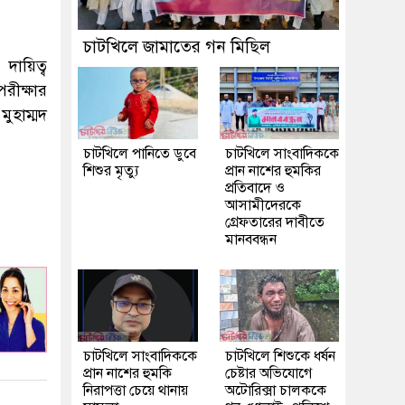
চাটখিলে জামাতের গন মিছিল
দায়িত্ব
রীক্ষার
ুহাম্মদ
চাটখিলে পানিতে ডুবে
চাটখিলে সাংবাদিককে
শিশুর মৃত্যু
প্রান নাশের হুমকির
প্রতিবাদে ও
আসামীদেরকে
গ্রেফতারের দাবীতে
মানববন্ধন
চাটখিলে সাংবাদিককে
চাটখিলে শিশুকে ধর্ষন
প্রান নাশের হুমকি
চেষ্টার অভিযোগে
নিরাপত্তা চেয়ে থানায়
অটোরিক্সা চালককে