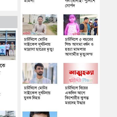
মামলা
গন-ধোলাই- পুলিশে
সোর্পদ
চাটখিলে মোটর
চাটখিলে ৫ বছরের
সাইকেল দূর্ঘটনায়
শিশু আসমা ধর্ষন ও
মাদ্রাসা ছাত্রের মৃত্যু
হত্যা মামলার
আসামীর মৃত্যুদন্ড
ককে
র
চাটখিলে মোটর
চাটখিলে বিয়ের
সাইকেল দুর্ঘটনায়
একদিন আগে
ে
যুবক নিহত
কিশোরীর ঝুলন্ত
মরদেহ উদ্ধার