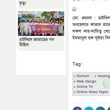
মৃত্যু
মো: রুবেল : চাটখিল 
অবহেলার কারনে রাবেয়
সকল দায়-দায়িত্ব থেক
ইমরানুল হক ভূইয়া বি
চাটখিলে জামাতের গন
মিছিল
Best Website Design
Company In
Tag :
Bangladesh