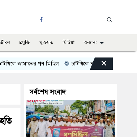
ও জীবন
প্রযুক্তি
মুক্তমত
মিডিয়া
অন্যান্য
×
িলে জামাতের গন মিছিল
চাটখিলে পানিতে ডুবে শিশুর মৃত্যু
সর্বশেষ সংবাদ
াহতি