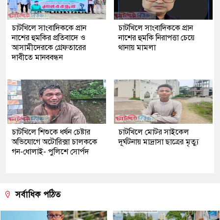
চাটখিলে সাংবাদিককে প্রান
চাটখিলে সাংবাদিককে প্রান
নাশের হুমকির প্রতিবাদে ও
নাশের হুমকি নিরাপত্তা চেয়ে
আসামীদেরকে গ্রেফতারের
থানায় মামলা
দাবীতে মানববন্ধন
চাটখিলে শিশুকে ধর্ষন চেষ্টার
চাটখিলে মোটর সাইকেল
অভিযোগে অটোরিক্সা চালককে
দূর্ঘটনায় মাদ্রাসা ছাত্রের মৃত্যু
গন-ধোলাই- পুলিশে সোর্পদ
সর্বাধিক পঠিত