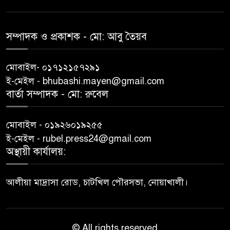
সম্পাদক ও প্রকাশক -‌ মো: আবু‌ তৈয়ব
মোবাইল- ০১৭১২১৫৭২৯১
ই-মেইল - bhubashi.mayen@gmail.com
বার্তা সম্পাদক - মো: রু‌বেল
মোবাইল - ০১৯২৬০১৯২৫৫
ই-মেইল - rubel.press24@gmail.com
অস্থায়ী কার্যালয়:
আলীয়া মাদ্রাসা রোড, চাটখিল পৌরসভা, নোয়াখালী।
© All rights reserved