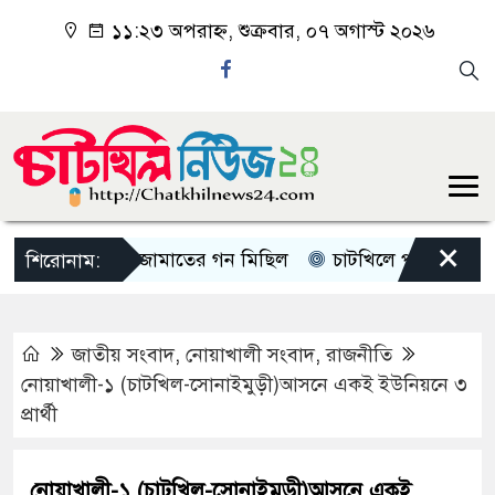
১১:২৩ অপরাহ্ন, শুক্রবার, ০৭ অগাস্ট ২০২৬
×
চাটখিলে জামাতের গন মিছিল
চাটখিলে পানিতে ডুবে শিশুর
শিরোনাম:
জাতীয় সংবাদ
,
নোয়াখালী সংবাদ
,
রাজনীতি
নোয়াখালী-১ (চাট‌খিল-‌সোনাইমুড়ী)আসনে একই ইউনিয়নে ৩
প্রার্থী
নোয়াখালী-১ (চাট‌খিল-‌সোনাইমুড়ী)আসনে একই