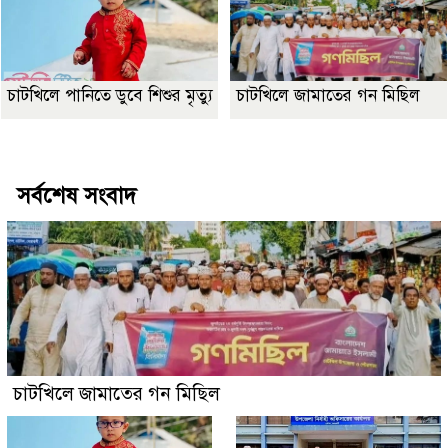
চাটখিলে পানিতে ডুবে শিশুর মৃত্যু
চাটখিলে জামাতের গন মিছিল
Best Website Design Company In Bangladesh
সর্বশেষ সংবাদ
চাটখিলে জামাতের গন মিছিল