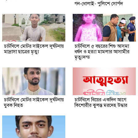
গন-ধোলাই- পুলিশে সোর্পদ
চাটখিলে মোটর সাইকেল দূর্ঘটনায়
চাটখিলে ৫ বছরের শিশু আসমা
মাদ্রাসা ছাত্রের মৃত্যু
ধর্ষন ও হত্যা মামলার আসামীর
মৃত্যুদন্ড
চাটখিলে মোটর সাইকেল দুর্ঘটনায়
চাটখিলে বিয়ের একদিন আগে
যুবক নিহত
কিশোরীর ঝুলন্ত মরদেহ উদ্ধার