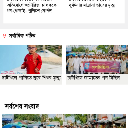
অভিযোগে অটোরিক্সা চালককে
দূর্ঘটনায় মাদ্রাসা ছাত্রের মৃত্যু
গন-ধোলাই- পুলিশে সোর্পদ
সর্বাধিক পঠিত
চাটখিলে পানিতে ডুবে শিশুর মৃত্যু
চাটখিলে জামাতের গন মিছিল
Best Website Design Company In Bangladesh
সর্বশেষ সংবাদ