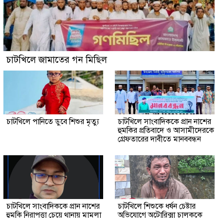
চাটখিলে জামাতের গন মিছিল
চাটখিলে পানিতে ডুবে শিশুর মৃত্যু
চাটখিলে সাংবাদিককে প্রান নাশের
হুমকির প্রতিবাদে ও আসামীদেরকে
গ্রেফতারের দাবীতে মানববন্ধন
চাটখিলে সাংবাদিককে প্রান নাশের
চাটখিলে শিশুকে ধর্ষন চেষ্টার
হুমকি নিরাপত্তা চেয়ে থানায় মামলা
অভিযোগে অটোরিক্সা চালককে