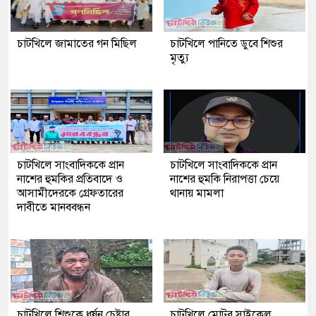
চাটখিলে জামাতের গন মিছিল
চাটখিলে পানিতে ডুবে শিশুর
মৃত্যু
চাটখিলে সাংবাদিককে প্রান
চাটখিলে সাংবাদিককে প্রান
নাশের হুমকির প্রতিবাদে ও
নাশের হুমকি নিরাপত্তা চেয়ে
আসামীদেরকে গ্রেফতারের
থানায় মামলা
দাবীতে মানববন্ধন
চাটখিলে শিশুকে ধর্ষন চেষ্টার
চাটখিলে মোটর সাইকেল