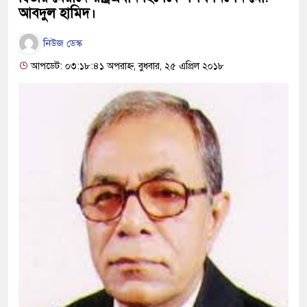
আবদুল হামিদ।
নিউজ ডেস্ক
আপডেট: ০৩:১৮:৪১ অপরাহ্ন, বুধবার, ২৫ এপ্রিল ২০১৮