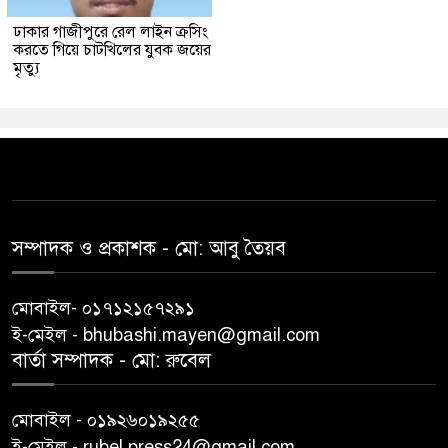
ঢাকার গাজীপুরে রেল লাইন ক্রসিং
করতে গিয়ে চাটখিলের যুবক জয়ের
মৃত্যু
সম্পাদক ও প্রকাশক -‌ মো: আবু‌ তৈয়ব
মোবাইল- ০১৭১২১৫৭২৯১
ই-মেইল - bhubashi.mayen@gmail.com
বার্তা সম্পাদক - মো: রু‌বেল
মোবাইল - ০১৯২৬০১৯২৫৫
ই-মেইল - rubel.press24@gmail.com