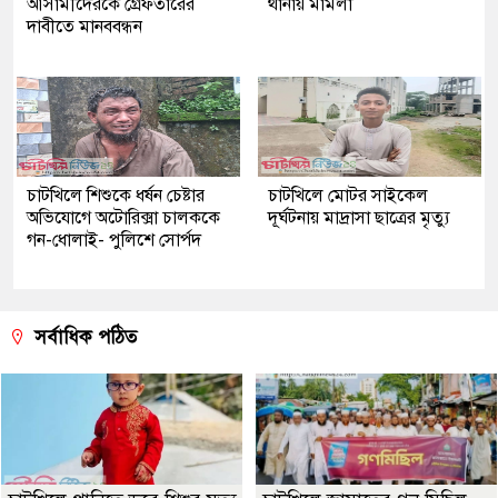
আসামীদেরকে গ্রেফতারের
থানায় মামলা
দাবীতে মানববন্ধন
চাটখিলে শিশুকে ধর্ষন চেষ্টার
চাটখিলে মোটর সাইকেল
অভিযোগে অটোরিক্সা চালককে
দূর্ঘটনায় মাদ্রাসা ছাত্রের মৃত্যু
গন-ধোলাই- পুলিশে সোর্পদ
সর্বাধিক পঠিত