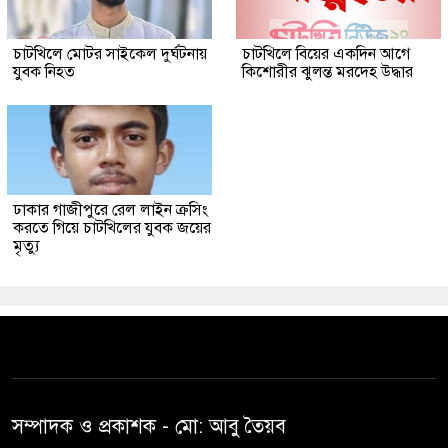
চাটখিলে মোটর সাইকেল দুর্ঘটনায়
চাটখিলে বিয়ের একদিন আগে
যুবক নিহত
কিশোরীর ঝুলন্ত মরদেহ উদ্ধার
ঢাকার গাজীপুরে রেল লাইন ক্রসিং
করতে গিয়ে চাটখিলের যুবক জয়ের
মৃত্যু
সম্পাদক ও প্রকাশক -‌ মো: আবু‌ তৈয়ব