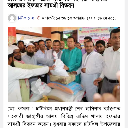
আলমের ইফতার সামগ্রী বিতরন
নিউজ ডেস্ক
আপডেট: ১২:৩৪:১৩ অপরাহ্ন, বুধবার, ১৬ মে ২০১৮
মো: রুবেল : চাটখিলে প্রধানমন্ত্রী শেখ হাসিনার ব্যক্তিগত
সহকারী জাহাঙ্গীর আলম বিভিন্ন এতিম খানায় ইফতার
সামগ্রী বিতরন করেন। বুধবার সকালে চাটখিল উপজেলার