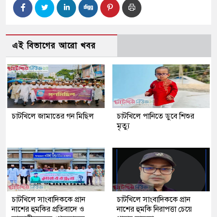
এই বিভাগের আরো খবর
চাটখিলে জামাতের গন মিছিল
চাটখিলে পানিতে ডুবে শিশুর
মৃত্যু
চাটখিলে সাংবাদিককে প্রান
চাটখিলে সাংবাদিককে প্রান
নাশের হুমকির প্রতিবাদে ও
নাশের হুমকি নিরাপত্তা চেয়ে