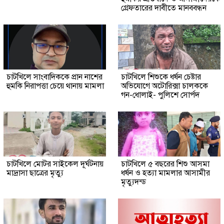
গ্রেফতারের দাবীতে মানববন্ধন
চাটখিলে সাংবাদিককে প্রান নাশের
চাটখিলে শিশুকে ধর্ষন চেষ্টার
হুমকি নিরাপত্তা চেয়ে থানায় মামলা
অভিযোগে অটোরিক্সা চালককে
গন-ধোলাই- পুলিশে সোর্পদ
চাটখিলে মোটর সাইকেল দূর্ঘটনায়
চাটখিলে ৫ বছরের শিশু আসমা
মাদ্রাসা ছাত্রের মৃত্যু
ধর্ষন ও হত্যা মামলার আসামীর
মৃত্যুদন্ড