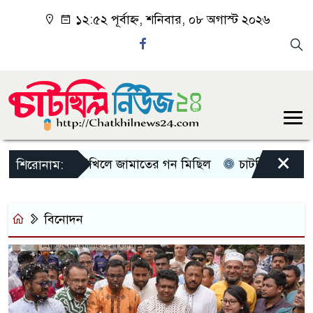
১২:৫২ পূর্বাহ্ন, শনিবার, ০৮ অগাস্ট ২০২৬
×
চাটখিলে জামাতের গন মিছিল
চাটখিলে পানিতে ডুব
শিরোনাম:
বিনোদন