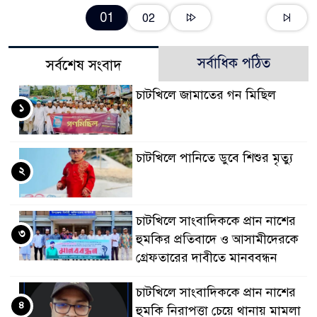
01
02
সর্বাধিক পঠিত
সর্বশেষ সংবাদ
চাটখিলে জামাতের গন মিছিল
১
চাটখিলে পানিতে ডুবে শিশুর মৃত্যু
২
চাটখিলে সাংবাদিককে প্রান নাশের
৩
হুমকির প্রতিবাদে ও আসামীদেরকে
গ্রেফতারের দাবীতে মানববন্ধন
চাটখিলে সাংবাদিককে প্রান নাশের
৪
হুমকি নিরাপত্তা চেয়ে থানায় মামলা