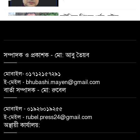
চাটখিলে শিশুকে ধর্ষন চেষ্টার
৫
অভিযোগে অটোরিক্সা চালককে গন-
ধোলাই- পুলিশে সোর্পদ
চাটখিলে মোটর সাইকেল দূর্ঘটনায়
সম্পাদক ও প্রকাশক -‌ মো: আবু‌ তৈয়ব
৬
মাদ্রাসা ছাত্রের মৃত্যু
মোবাইল- ০১৭১২১৫৭২৯১
চাটখিলে ৫ বছরের শিশু আসমা
ই-মেইল - bhubashi.mayen@gmail.com
৭
ধর্ষন ও হত্যা মামলার আসামীর
বার্তা সম্পাদক - মো: রু‌বেল
মৃত্যুদন্ড
চাটখিলে মোটর সাইকেল দুর্ঘটনায়
মোবাইল - ০১৯২৬০১৯২৫৫
৮
যুবক নিহত
ই-মেইল - rubel.press24@gmail.com
অস্থায়ী কার্যালয়:
চাটখিলে বিয়ের একদিন আগে